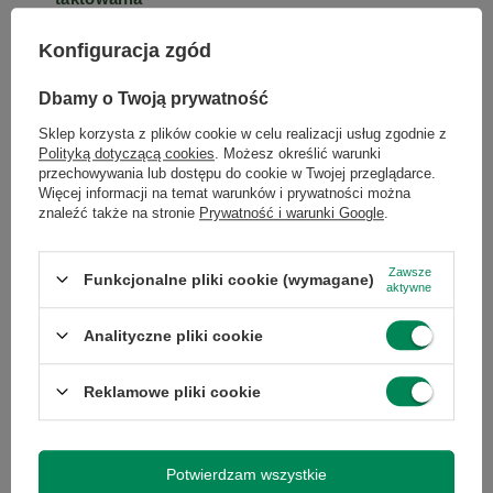
pamięci (MHz)
Konfiguracja zgód
Złącza karty
DisplayPort
Dbamy o Twoją prywatność
DVI-I
Sklep korzysta z plików cookie w celu realizacji usług zgodnie z
Polityką dotyczącą cookies
. Możesz określić warunki
przechowywania lub dostępu do cookie w Twojej przeglądarce.
Obsługiwane
DirectX 11
Więcej informacji na temat warunków i prywatności można
standardy
OpenGL 4.4
znaleźć także na stronie
Prywatność i warunki Google
.
OpenCL
Zawsze
Funkcjonalne pliki cookie (wymagane)
aktywne
...
Bazowe
625
taktowanie
Analityczne pliki cookie
rdzenia
Reklamowe pliki cookie
Maksymalne
625
taktowanie
rdzenia
Potwierdzam wszystkie
Wyrażam zgodę na przetwarzanie danych osobowych
na potrzeby newslettera. Więcej w
polityce