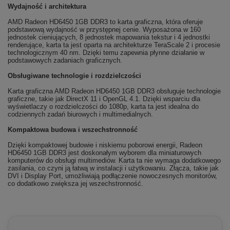
Wydajność i architektura
AMD Radeon HD6450 1GB DDR3 to karta graficzna, która oferuje
podstawową wydajność w przystępnej cenie. Wyposażona w 160
jednostek cieniujących, 8 jednostek mapowania tekstur i 4 jednostki
renderujące, karta ta jest oparta na architekturze TeraScale 2 i procesie
technologicznym 40 nm. Dzięki temu zapewnia płynne działanie w
podstawowych zadaniach graficznych.
Obsługiwane technologie i rozdzielczości
Karta graficzna AMD Radeon HD6450 1GB DDR3 obsługuje technologie
graficzne, takie jak DirectX 11 i OpenGL 4.1. Dzięki wsparciu dla
wyświetlaczy o rozdzielczości do 1080p, karta ta jest idealna do
codziennych zadań biurowych i multimedialnych.
Kompaktowa budowa i wszechstronność
Dzięki kompaktowej budowie i niskiemu poborowi energii, Radeon
HD6450 1GB DDR3 jest doskonałym wyborem dla miniaturowych
komputerów do obsługi multimediów. Karta ta nie wymaga dodatkowego
zasilania, co czyni ją łatwą w instalacji i użytkowaniu. Złącza, takie jak
DVI i Display Port, umożliwiają podłączenie nowoczesnych monitorów,
co dodatkowo zwiększa jej wszechstronność.