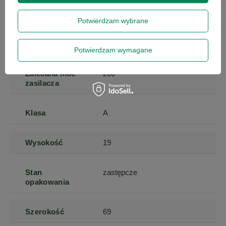
prywatności
.
Szyna pamięci
64-BIT
Potwierdzam wybrane
Chłodzenie
powietrzem
Potwierdzam wymagane
Zalecana moc
200
zasilacza
Klasa
A
Wysokość
19
Stan
zastępcze
opakowania
Szerokość
69