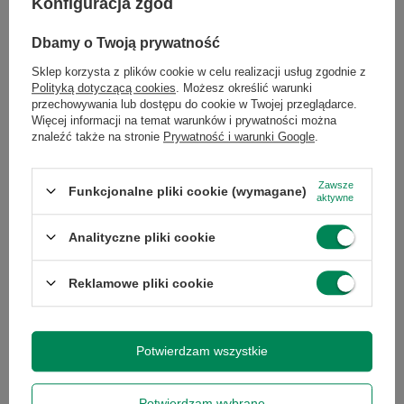
Konfiguracja zgód
Dbamy o Twoją prywatność
Sklep korzysta z plików cookie w celu realizacji usług zgodnie z
Polityką dotyczącą cookies
. Możesz określić warunki
przechowywania lub dostępu do cookie w Twojej przeglądarce.
Więcej informacji na temat warunków i prywatności można
Dell Precision 3420 E3-1220V5
znaleźć także na stronie
Prywatność i warunki Google
.
8GB RAM 260GB SSD DVDRW
Dell Precision 5820 Xeon W-2123
W10P
16GB RAM 256GB M.2 W11P
534,00 zł
1 633,00 zł
/
szt.
/
szt.
Zawsze
Funkcjonalne pliki cookie (wymagane)
aktywne
+ Dodaj do porównania
+ Dodaj do porównania
Analityczne pliki cookie
Ilość produktów
Ilość produktów
Reklamowe pliki cookie
Potwierdzam wszystkie
Potwierdzam wybrane