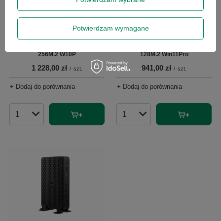
Potwierdzam wymagane
Dell OptiPlex 3080 i5-10500 8GB
Dell OptiPlex 7070 i5-9500 8GB
256M.2 W10P
128M.2 Win11Pro
1 228,00 zł
941,00 zł
/
szt.
/
szt.
+ Dodaj do porównania
+ Dodaj do porównania
Ilość produktów
Ilość produktów