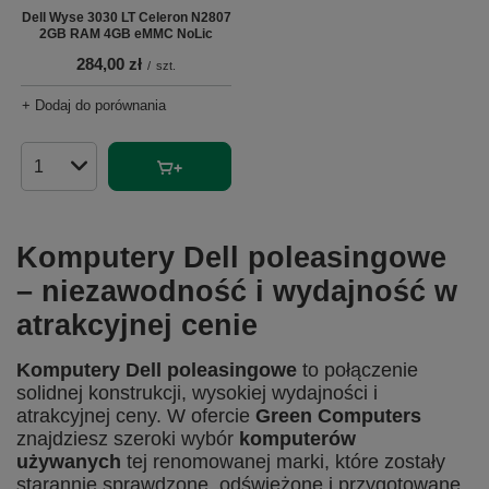
Dell Wyse 3030 LT Celeron N2807
2GB RAM 4GB eMMC NoLic
284,00 zł
/
szt.
+ Dodaj do porównania
Ilość produktów
Komputery Dell poleasingowe
– niezawodność i wydajność w
atrakcyjnej cenie
Komputery Dell poleasingowe
to połączenie
solidnej konstrukcji, wysokiej wydajności i
atrakcyjnej ceny. W ofercie
Green Computers
znajdziesz szeroki wybór
komputerów
używanych
tej renomowanej marki, które zostały
starannie sprawdzone, odświeżone i przygotowane