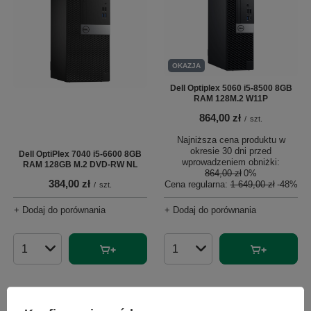
OKAZJA
Dell Optiplex 5060 i5-8500 8GB
RAM 128M.2 W11P
864,00 zł
/
szt.
Najniższa cena produktu w
okresie 30 dni przed
Dell OptiPlex 7040 i5-6600 8GB
wprowadzeniem obniżki:
RAM 128GB M.2 DVD-RW NL
864,00 zł
0%
384,00 zł
Cena regularna:
1 649,00 zł
-48%
/
szt.
+ Dodaj do porównania
+ Dodaj do porównania
Ilość produktów
Ilość produktów