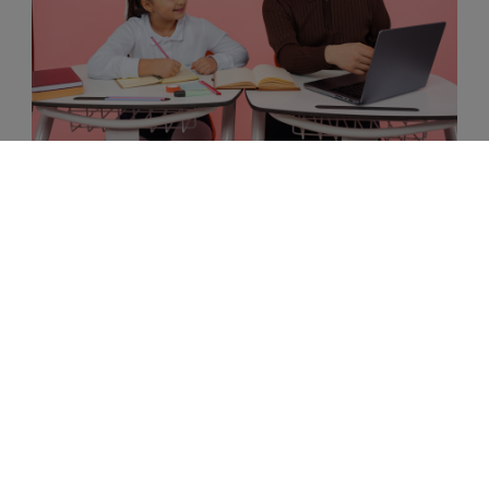
Komputer dla nauczyciela – jaki wybrać w 2026
roku?
Komputer dla nauczyciela – jaki wybrać w 2026 roku?
Komputer to podstawowe narzędzie pracy każdego
nauczyciela. Powinien bez problemu obsługiwać e-
dziennik, pakiet biurowy, prezentacje oraz lekcje online.
Dla większości użytkowników najlepszym wyborem
będzie laptop z procesorem Intel Core i5 lub AMD Ryzen
5, 16 GB pamięci RAM i dyskiem SSD 512 GB. Coraz
większą popularnością cieszą się także komputery
poleasingowe klasy biznesowej, które oferują wysoką
wydajność, solidne wykonanie i korzystniejszą cenę niż
wiele nowych modeli. W tym poradniku podpowiadamy,