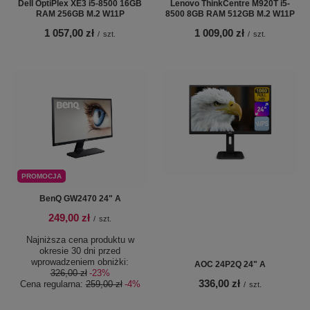
Dell OptiPlex XE3 i5-8500 16GB
Lenovo ThinkCentre M920T i5-
RAM 256GB M.2 W11P
8500 8GB RAM 512GB M.2 W11P
1 057,00 zł
1 009,00 zł
/
szt.
/
szt.
PROMOCJA
BenQ GW2470 24" A
249,00 zł
/
szt.
Najniższa cena produktu w
okresie 30 dni przed
wprowadzeniem obniżki:
AOC 24P2Q 24" A
326,00 zł
-23%
336,00 zł
Cena regularna:
259,00 zł
-4%
/
szt.