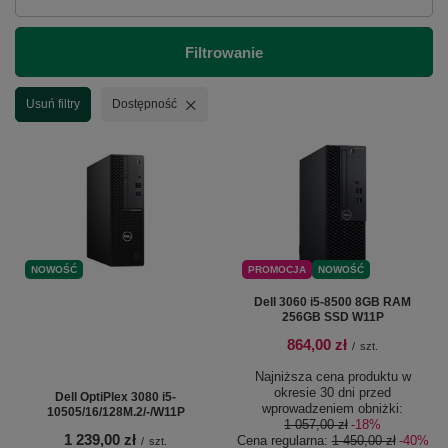
Filtrowanie
Usuń filtr
Usuń filtry
Dostępność
NOWOŚĆ
PROMOCJA
NOWOŚĆ
Dell 3060 i5-8500 8GB RAM
256GB SSD W11P
864,00 zł
/
szt.
Najniższa cena produktu w
okresie 30 dni przed
Dell OptiPlex 3080 i5-
wprowadzeniem obniżki:
10505/16/128M.2/-/W11P
1 057,00 zł
-18%
1 239,00 zł
Cena regularna:
1 450,00 zł
-40%
/
szt.