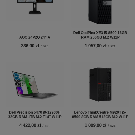
Dell OptiPlex XE3 i5-8500 16GB
AOC 24P2Q 24" A
RAM 256GB M.2 W11P
336,00 zł
1 057,00 zł
/
szt.
/
szt.
Dell Precision 5470 i9-12900H
Lenovo ThinkCentre M920T i5-
32GB RAM 1TB M.2 T14" W11P
8500 8GB RAM 512GB M.2 W11P
4 422,00 zł
1 009,00 zł
/
szt.
/
szt.