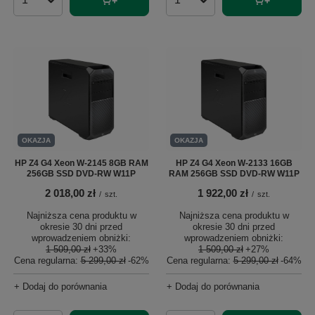
Ilość produktów
Ilość produktów
OKAZJA
OKAZJA
HP Z4 G4 Xeon W-2145 8GB RAM
HP Z4 G4 Xeon W-2133 16GB
256GB SSD DVD-RW W11P
RAM 256GB SSD DVD-RW W11P
2 018,00 zł
1 922,00 zł
/
szt.
/
szt.
Najniższa cena produktu w
Najniższa cena produktu w
okresie 30 dni przed
okresie 30 dni przed
wprowadzeniem obniżki:
wprowadzeniem obniżki:
1 509,00 zł
+33%
1 509,00 zł
+27%
Cena regularna:
5 299,00 zł
-62%
Cena regularna:
5 299,00 zł
-64%
+ Dodaj do porównania
+ Dodaj do porównania