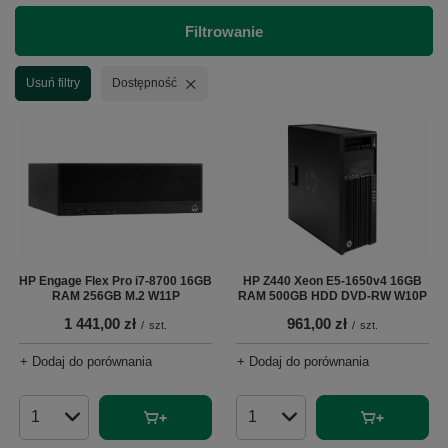
Filtrowanie
Usuń filtr
Usuń filtry
Dostępność
HP Engage Flex Pro i7-8700 16GB
HP Z440 Xeon E5-1650v4 16GB
RAM 256GB M.2 W11P
RAM 500GB HDD DVD-RW W10P
1 441,00 zł
961,00 zł
/
szt.
/
szt.
+ Dodaj do porównania
+ Dodaj do porównania
Ilość produktów
Ilość produktów