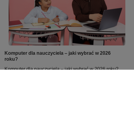
Komputer dla nauczyciela – jaki wybrać w 2026
roku?
Komputer dla nauczyciela – jaki wybrać w 2026 roku?
Komputer to podstawowe narzędzie pracy każdego
nauczyciela. Powinien bez problemu obsługiwać e-
dziennik, pakiet biurowy, prezentacje oraz lekcje online.
Dla większości użytkowników najlepszym wyborem
będzie laptop z procesorem Intel Core i5 lub AMD Ryzen
5, 16 GB pamięci RAM i dyskiem SSD 512 GB. Coraz
większą popularnością cieszą się także komputery
poleasingowe klasy biznesowej, które oferują wysoką
wydajność, solidne wykonanie i korzystniejszą cenę niż