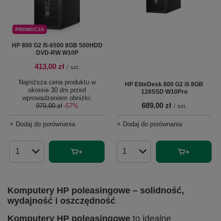
PROMOCJA
HP 800 G2 I5-6500 8GB 500HDD
DVD-RW W10P
413,00 zł
/
szt.
Najniższa cena produktu w
HP EliteDesk 800 G2 i5 8GB
okresie 30 dni przed
128SSD W10Pro
wprowadzeniem obniżki:
689,00 zł
979,00 zł
-57%
/
szt.
+ Dodaj do porównania
+ Dodaj do porównania
Ilość produktów
Ilość produktów
Komputery HP poleasingowe – solidność,
wydajność i oszczędność
Komputery HP poleasingowe
to idealne