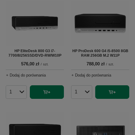
HP EliteDesk 800 G3 i7-
HP ProDesk 600 G4 i5-8500 8GB
7700/8/256SSD/DVD-RW/W10P
RAM 256GB M.2 W11P
576,00 zł
788,00 zł
/
szt.
/
szt.
+ Dodaj do porównania
+ Dodaj do porównania
Ilość produktów
Ilość produktów