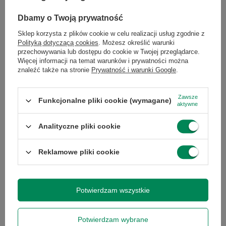
kopiowania i skanowania od pierwszego użycia.
Dbamy o Twoją prywatność
Czytaj więcej
Sklep korzysta z plików cookie w celu realizacji usług zgodnie z
Polityką dotyczącą cookies
. Możesz określić warunki
przechowywania lub dostępu do cookie w Twojej przeglądarce.
Więcej informacji na temat warunków i prywatności można
Polecamy
znaleźć także na stronie
Prywatność i warunki Google
.
Zobacz wszystko
Zawsze
Funkcjonalne pliki cookie (wymagane)
aktywne
Analityczne pliki cookie
Reklamowe pliki cookie
Potwierdzam wszystkie
Dysk SSD M.2 SATA 512GB
Dysk SSD M.2 NVMe 128GB 2230
99,00 zł
66,00 zł
/
szt.
/
szt.
Potwierdzam wybrane