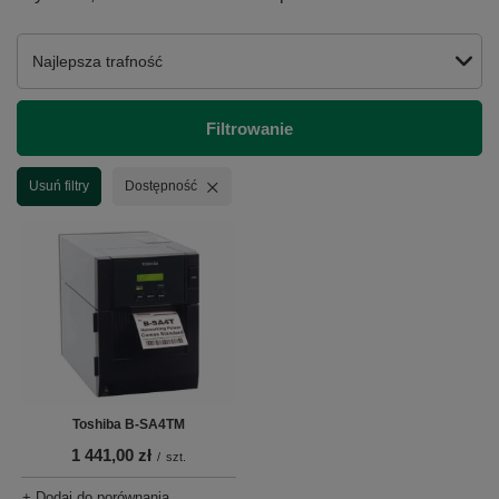
Zmień sortowanie
Najlepsza trafność
Filtrowanie
Usuń filtr
Usuń filtry
Dostępność
Toshiba B-SA4TM
1 441,00 zł
/
szt.
+ Dodaj do porównania