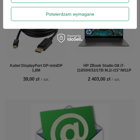
Potwierdzam wymagane
Kabel DisplayPort DP-miniDP
HP ZBook Studio G8 i7-
1,8M
11850H/32/1TB M.2/-/15"/W11P
39,00 zł
2 403,00 zł
/
szt.
/
szt.