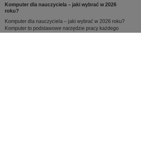
Komputer dla nauczyciela – jaki wybrać w 2026
roku?
Komputer dla nauczyciela – jaki wybrać w 2026 roku?
Komputer to podstawowe narzędzie pracy każdego
nauczyciela. Powinien bez problemu obsługiwać e-
dziennik, pakiet biurowy, prezentacje oraz lekcje online.
Dla większości użytkowników najlepszym wyborem
będzie laptop z procesorem Intel Core i5 lub AMD Ryzen
5, 16 GB pamięci RAM i dyskiem SSD 512 GB. Coraz
większą popularnością cieszą się także komputery
poleasingowe klasy biznesowej, które oferują wysoką
wydajność, solidne wykonanie i korzystniejszą cenę niż
wiele nowych modeli. W tym poradniku podpowiadamy,
na jakie parametry zwrócić uwagę oraz jaki komputer
najlepiej sprawdzi się w codziennej pracy nauczyciela.
Czytaj więcej