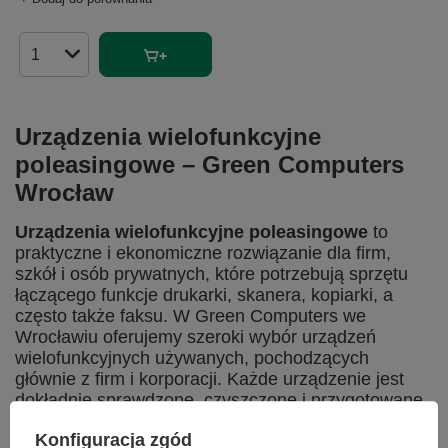
Ilość produktów
Urządzenia wielofunkcyjne
poleasingowe – Green Computers
Wrocław
Urządzenia wielofunkcyjne poleasingowe
to
praktyczne i ekonomiczne rozwiązanie dla firm,
szkół i osób prywatnych, które potrzebują sprzętu
łączącego funkcje drukarki, skanera, kopiarki, a
często także faksu. W Green Computers we
Wrocławiu oferujemy szeroki wybór urządzeń
wielofunkcyjnych używanych, pochodzących
głównie z firm i korporacji. Każde urządzenie jest
dokładnie sprawdzone, czyszczone i przygotowane
do dalszej pracy, co gwarantuje pełną
Konfiguracja zgód
niezawodność i wysoką jakość wydruków,