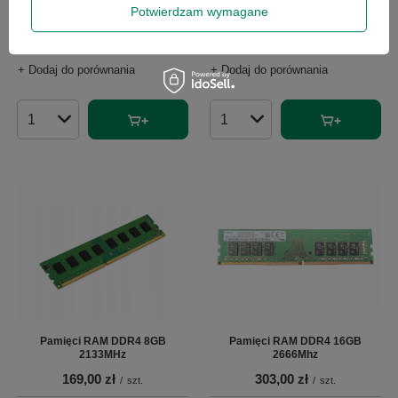
wprowadzeniem obniżki:
Potwierdzam wymagane
Pamięć RAM DDR4 16GB 2400T
299,00 zł
-92%
389,00 zł
Cena regularna:
69,99 zł
-69%
/
szt.
+ Dodaj do porównania
+ Dodaj do porównania
Ilość produktów
Ilość produktów
Pamięci RAM DDR4 8GB
Pamięci RAM DDR4 16GB
2133MHz
2666Mhz
169,00 zł
303,00 zł
/
szt.
/
szt.