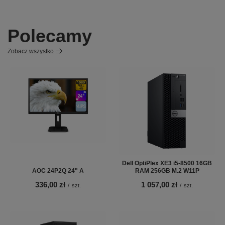
Polecamy
Zobacz wszystko
Dell OptiPlex XE3 i5-8500 16GB
AOC 24P2Q 24" A
RAM 256GB M.2 W11P
336,00 zł
1 057,00 zł
/
szt.
/
szt.