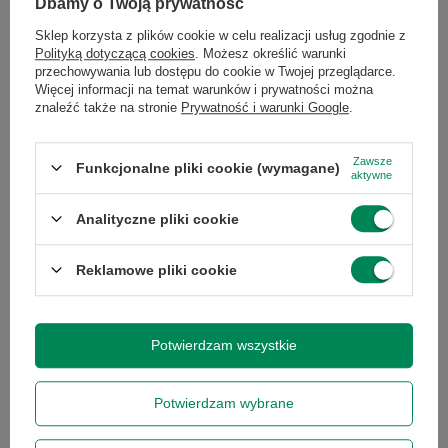
Dbamy o Twoją prywatność
Cena regularna:
69,99 zł
-7%
Cena regularna:
69,99 zł
-46%
Sklep korzysta z plików cookie w celu realizacji usług zgodnie z
+ Dodaj do porównania
+ Dodaj do porównania
Polityką dotyczącą cookies
. Możesz określić warunki
przechowywania lub dostępu do cookie w Twojej przeglądarce.
Więcej informacji na temat warunków i prywatności można
znaleźć także na stronie
Prywatność i warunki Google
.
Ilość produktów
Ilość produktów
Zawsze
Funkcjonalne pliki cookie (wymagane)
aktywne
Analityczne pliki cookie
Reklamowe pliki cookie
PROMOCJA
Potwierdzam wszystkie
Pamięć RAM DDR3 4GB 1600
PC3L
22,00 zł
/
szt.
Potwierdzam wybrane
Najniższa cena produktu w
okresie 30 dni przed