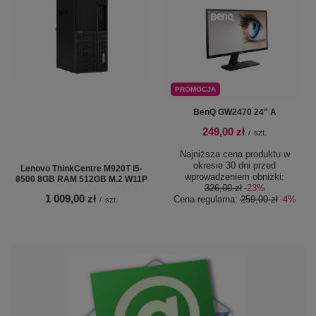
PROMOCJA
BenQ GW2470 24" A
249,00 zł
/
szt.
Najniższa cena produktu w
okresie 30 dni przed
Lenovo ThinkCentre M920T i5-
wprowadzeniem obniżki:
8500 8GB RAM 512GB M.2 W11P
326,00 zł
-23%
1 009,00 zł
Cena regularna:
259,00 zł
-4%
/
szt.