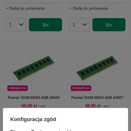
+ Dodaj do porównania
+ Dodaj do porównania
Ilość produktów
Ilość produktów
PROMOCJA
PROMOCJA
Pamięć RAM DDR4 4GB 2666V
Pamięć RAM DDR4 4GB 2400T
65,00 zł
38,00 zł
/
szt.
/
szt.
Najniższa cena produktu w
Najniższa cena produktu w
Konfiguracja zgód
okresie 30 dni przed
okresie 30 dni przed
wprowadzeniem obniżki:
wprowadzeniem obniżki:
299,00 zł
-78%
299,00 zł
-87%