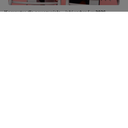
Komputer dla nauczyciela – jaki wybrać w 2026
roku?
Komputer dla nauczyciela – jaki wybrać w 2026 roku?
Komputer to podstawowe narzędzie pracy każdego
nauczyciela. Powinien bez problemu obsługiwać e-
dziennik, pakiet biurowy, prezentacje oraz lekcje online.
Dla większości użytkowników najlepszym wyborem
będzie laptop z procesorem Intel Core i5 lub AMD Ryzen
5, 16 GB pamięci RAM i dyskiem SSD 512 GB. Coraz
większą popularnością cieszą się także komputery
poleasingowe klasy biznesowej, które oferują wysoką
wydajność, solidne wykonanie i korzystniejszą cenę niż
wiele nowych modeli. W tym poradniku podpowiadamy,
na jakie parametry zwrócić uwagę oraz jaki komputer
najlepiej sprawdzi się w codziennej pracy nauczyciela.
Czytaj więcej