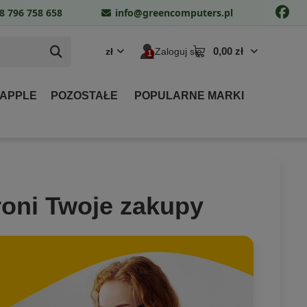
8 796 758 658
info@greencomputers.pl
0,00 zł
zł
Zaloguj się
 APPLE
POZOSTAŁE
POPULARNE MARKI
roni Twoje zakupy