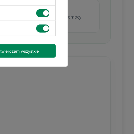
ujesz wsparcie
 zamówieniem, możesz skorzystać z pomocy
 promocjami i
y wysyłki
twierdzam wszystkie
isz się