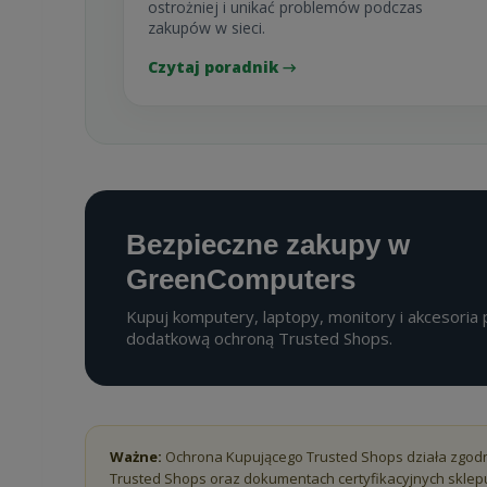
ostrożniej i unikać problemów podczas
zakupów w sieci.
Czytaj poradnik →
Bezpieczne zakupy w
GreenComputers
Kupuj komputery, laptopy, monitory i akcesoria
dodatkową ochroną Trusted Shops.
Ważne:
Ochrona Kupującego Trusted Shops działa zgodn
Trusted Shops oraz dokumentach certyfikacyjnych sklep