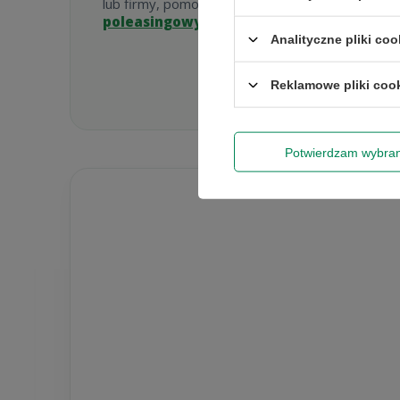
lub firmy, pomocny może być też poradnik
jaki
poleasingowy wybrać
.
Analityczne pliki coo
Rabat 50 zł 
Reklamowe pliki coo
Wyrażam zgo
newslettera
Potwierdzam wybra