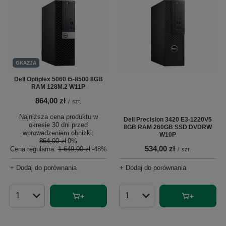
OKAZJA
Dell Optiplex 5060 i5-8500 8GB
RAM 128M.2 W11P
864,00 zł
/
szt.
Najniższa cena produktu w
Dell Precision 3420 E3-1220V5
okresie 30 dni przed
8GB RAM 260GB SSD DVDRW
wprowadzeniem obniżki:
W10P
864,00 zł
0%
534,00 zł
Cena regularna:
1 649,00 zł
-48%
/
szt.
+ Dodaj do porównania
+ Dodaj do porównania
Ilość produktów
Ilość produktów