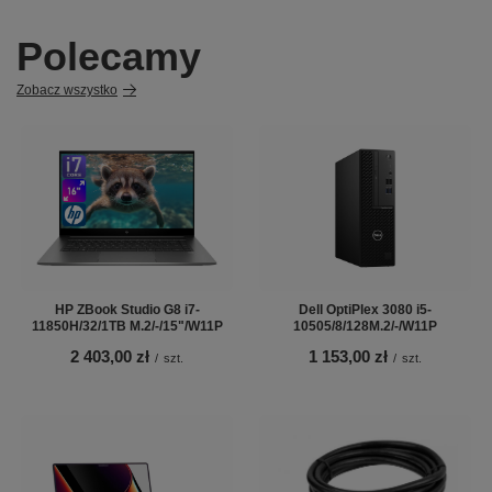
Polecamy
Zobacz wszystko
HP ZBook Studio G8 i7-
Dell OptiPlex 3080 i5-
11850H/32/1TB M.2/-/15"/W11P
10505/8/128M.2/-/W11P
2 403,00 zł
1 153,00 zł
/
szt.
/
szt.