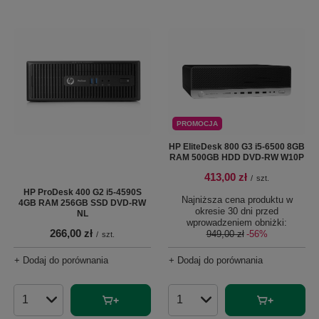
PROMOCJA
HP EliteDesk 800 G3 i5-6500 8GB
RAM 500GB HDD DVD-RW W10P
413,00 zł
/
szt.
HP ProDesk 400 G2 i5-4590S
Najniższa cena produktu w
4GB RAM 256GB SSD DVD-RW
okresie 30 dni przed
NL
wprowadzeniem obniżki:
266,00 zł
949,00 zł
-56%
/
szt.
+ Dodaj do porównania
+ Dodaj do porównania
Ilość produktów
Ilość produktów