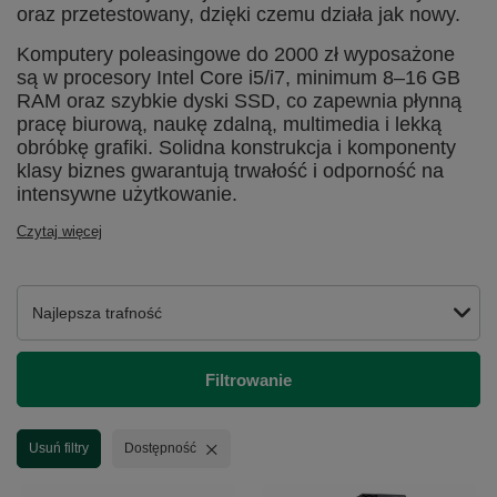
oraz przetestowany, dzięki czemu działa jak nowy.
Komputery poleasingowe do 2000 zł wyposażone
są w procesory Intel Core i5/i7, minimum 8–16 GB
RAM oraz szybkie dyski SSD, co zapewnia płynną
pracę biurową, naukę zdalną, multimedia i lekką
obróbkę grafiki. Solidna konstrukcja i komponenty
klasy biznes gwarantują trwałość i odporność na
intensywne użytkowanie.
Czytaj więcej
Zmień sortowanie
Najlepsza trafność
Filtrowanie
Usuń filtr
Usuń filtry
Dostępność