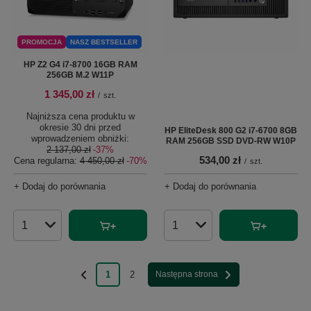
PROMOCJA
NASZ BESTSELLER
HP Z2 G4 i7-8700 16GB RAM
256GB M.2 W11P
1 345,00 zł
/
szt.
Najniższa cena produktu w
okresie 30 dni przed
HP EliteDesk 800 G2 i7-6700 8GB
wprowadzeniem obniżki:
RAM 256GB SSD DVD-RW W10P
2 137,00 zł
-37%
534,00 zł
Cena regularna:
4 450,00 zł
-70%
/
szt.
+ Dodaj do porównania
+ Dodaj do porównania
Ilość produktów
Ilość produktów
1
2
Następna strona