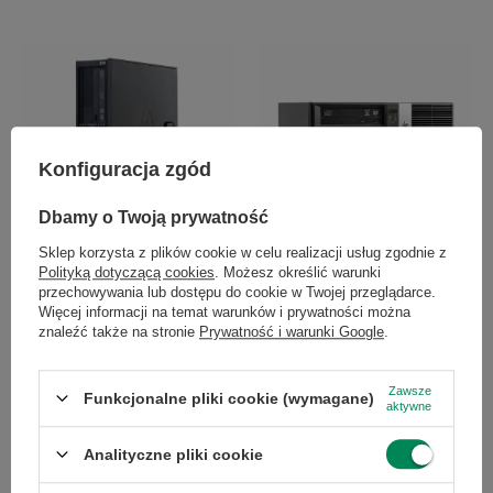
Konfiguracja zgód
PROMOCJA
Dbamy o Twoją prywatność
HP Z210 Xeon E3-1225 4GB RAM
500GB HDD DVD-RW NL
Sklep korzysta z plików cookie w celu realizacji usług zgodnie z
213,00 zł
Polityką dotyczącą cookies
. Możesz określić warunki
/
szt.
przechowywania lub dostępu do cookie w Twojej przeglądarce.
Najniższa cena produktu w
Więcej informacji na temat warunków i prywatności można
okresie 30 dni przed
HP RP5 RSM Pentium G3420 4GB
znaleźć także na stronie
Prywatność i warunki Google
.
wprowadzeniem obniżki:
RAM 1TB HDD DVD-RW NL
278,00 zł
-23%
316,00 zł
Cena regularna:
1 669,00 zł
-87%
/
szt.
Zawsze
Funkcjonalne pliki cookie (wymagane)
aktywne
+ Dodaj do porównania
+ Dodaj do porównania
Analityczne pliki cookie
Ilość produktów
Ilość produktów