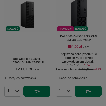
NOWOŚĆ
PROMOCJA
NOWOŚĆ
Dell 3060 i5-8500 8GB RAM
256GB SSD W11P
864,00 zł
/
szt.
Najniższa cena produktu w
okresie 30 dni przed
Dell OptiPlex 3080 i5-
wprowadzeniem obniżki:
10505/16/128M.2/-/W11P
1 057,00 zł
-18%
1 239,00 zł
Cena regularna:
1 450,00 zł
-40%
/
szt.
+ Dodaj do porównania
+ Dodaj do porównania
Ilość produktów
Ilość produktów