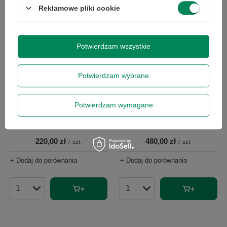
Reklamowe pliki cookie
Potwierdzam wszystkie
Potwierdzam wybrane
Potwierdzam wymagane
HP Compaq 8300 Elite i5-3570
4GB RAM 500GB HDD DVD-RW
Lenovo V520s i5-7400 8GB RAM
NL
256GB M.2 DVD-RW W10P
220,00 zł
480,00 zł
/
szt.
/
szt.
+ Dodaj do porównania
+ Dodaj do porównania
Ilość produktów
Ilość produktów