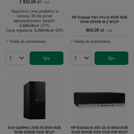
1 922,00 zł
/
szt.
Najniższa cena produktu w
okresie 30 dni przed
HP Engage Flex Pro i5-8500 8GB
wprowadzeniem obniżki:
RAM 256GB M.2 W11P
1 509,00 zł
+27%
854,00 zł
Cena regularna:
5 299,00 zł
-64%
/
szt.
+ Dodaj do porównania
+ Dodaj do porównania
Ilość produktów
Ilość produktów
Dell OptiPlex 3060 i5-8500 8GB
HP EliteDesk 800 G5 i5-9600 8GB
RAM 500GB HDD W11P
RAM 500GB HDD DVD-RW W11P