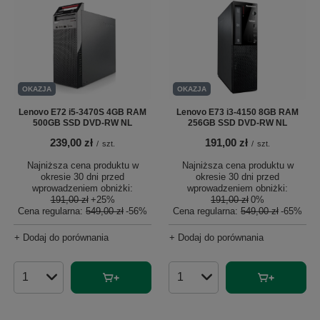
OKAZJA
OKAZJA
Lenovo E72 i5-3470S 4GB RAM
Lenovo E73 i3-4150 8GB RAM
500GB SSD DVD-RW NL
256GB SSD DVD-RW NL
239,00 zł
191,00 zł
/
szt.
/
szt.
Najniższa cena produktu w
Najniższa cena produktu w
okresie 30 dni przed
okresie 30 dni przed
wprowadzeniem obniżki:
wprowadzeniem obniżki:
191,00 zł
+25%
191,00 zł
0%
Cena regularna:
549,00 zł
-56%
Cena regularna:
549,00 zł
-65%
+ Dodaj do porównania
+ Dodaj do porównania
Ilość produktów
Ilość produktów