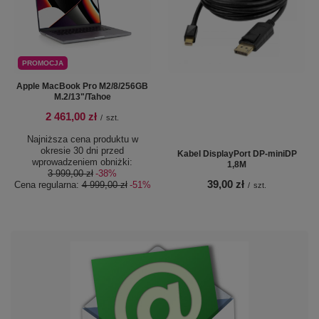
PROMOCJA
Apple MacBook Pro M2/8/256GB
M.2/13"/Tahoe
2 461,00 zł
/
szt.
Najniższa cena produktu w
okresie 30 dni przed
Kabel DisplayPort DP-miniDP
wprowadzeniem obniżki:
1,8M
3 999,00 zł
-38%
39,00 zł
Cena regularna:
4 999,00 zł
-51%
/
szt.