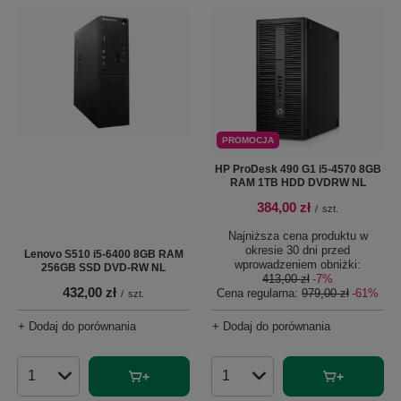
PROMOCJA
HP ProDesk 490 G1 i5-4570 8GB
RAM 1TB HDD DVDRW NL
384,00 zł
/
szt.
Najniższa cena produktu w
okresie 30 dni przed
Lenovo S510 i5-6400 8GB RAM
wprowadzeniem obniżki:
256GB SSD DVD-RW NL
413,00 zł
-7%
432,00 zł
Cena regularna:
979,00 zł
-61%
/
szt.
+ Dodaj do porównania
+ Dodaj do porównania
Ilość produktów
Ilość produktów