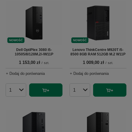
NOWOŚĆ
NOWOŚĆ
Dell OptiPlex 3080 i5-
Lenovo ThinkCentre M920T i5-
10505/8/128M.2/-/W11P
8500 8GB RAM 512GB M.2 W11P
1 153,00 zł
1 009,00 zł
/
szt.
/
szt.
+ Dodaj do porównania
+ Dodaj do porównania
Ilość produktów
Ilość produktów