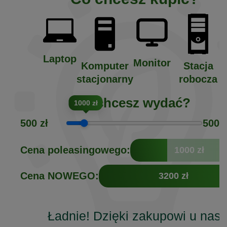
Laptop
Monitor
Komputer
Stacja
stacjonarny
robocza
Ile chcesz wydać?
1000 zł
500 zł
5000 
Cena poleasingowego:
1000 zł
Cena NOWEGO:
3200 zł
Ładnie! Dzięki zakupowi u nas