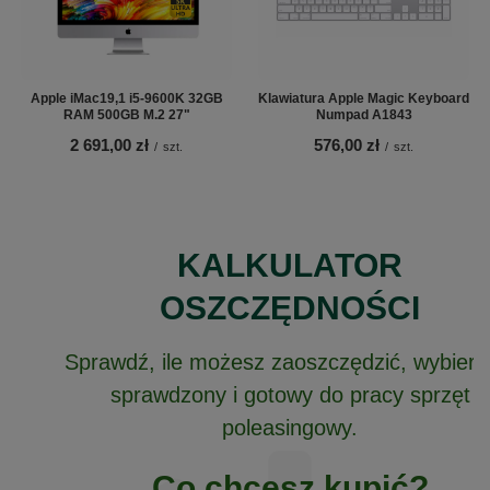
Apple iMac19,1 i5-9600K 32GB
Klawiatura Apple Magic Keyboard
RAM 500GB M.2 27"
Numpad A1843
2 691,00 zł
576,00 zł
/
szt.
/
szt.
KALKULATOR
OSZCZĘDNOŚCI
Sprawdź, ile możesz zaoszczędzić, wybiera
sprawdzony i gotowy do pracy sprzęt
poleasingowy.
Co chcesz kupić?