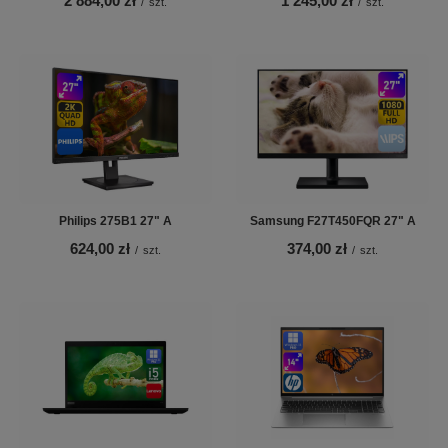
2 884,00 zł
1 245,00 zł
/
szt.
/
szt.
Philips 275B1 27" A
Samsung F27T450FQR 27" A
624,00 zł
374,00 zł
/
szt.
/
szt.