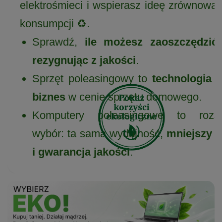
elektrośmieci i wspierasz ideę zrównowa
konsumpcji ♻️.
Sprawdź,
ile możesz zaoszczędzić,
rezygnując z jakości
.
Sprzęt poleasingowy to
technologia k
biznes
w cenie sprzętu domowego.
Komputery poleasingowe to rozs
wybór: ta sama wydajność,
mniejszy k
i gwarancja jakości
.