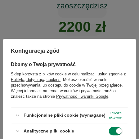
zaoszczędzisz
2200 zł
TYLE POZOSTAJE W TWOJEJ KIESZEN
Konfiguracja zgód
×
Dołącz do newslettera Green
Dbamy o Twoją prywatność
Computers
Sklep korzysta z plików cookie w celu realizacji usług zgodnie z
Polityką dotyczącą cookies
. Możesz określić warunki
Zgarnij jako pierwszy informacje o zniżkach i
przechowywania lub dostępu do cookie w Twojej przeglądarce.
To
69%
mniej niż nowy sprzęt!
rabatach w naszym sklepie!
Więcej informacji na temat warunków i prywatności można
znaleźć także na stronie
Prywatność i warunki Google
.
...
lub zadzwoń od razu, aby odebrać
przy zamówieniu telefonicznym
Zawsze
DLACZEGO WARTO
Funkcjonalne pliki cookie (wymagane)
aktywne
50 zł rabatu!
WYBRAĆ SPRZĘT
Analityczne pliki cookie
Rabat 50 zł przy zamówieniach powyżej 300 zł. Oferta