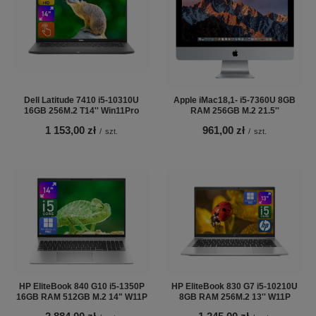
Dell Latitude 7410 i5-10310U
Apple iMac18,1- i5-7360U 8GB
16GB 256M.2 T14'' Win11Pro
RAM 256GB M.2 21.5''
1 153,00 zł
961,00 zł
/
szt.
/
szt.
HP EliteBook 840 G10 i5-1350P
HP EliteBook 830 G7 i5-10210U
16GB RAM 512GB M.2 14" W11P
8GB RAM 256M.2 13'' W11P