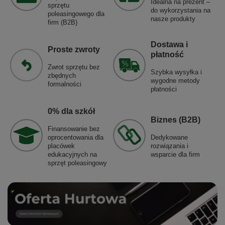
Idealna na prezent –
sprzętu
do wykorzystania na
poleasingowego dla
nasze produkty
firm (B2B)
Dostawa i
Proste zwroty
płatność
Zwrot sprzętu bez
Szybka wysyłka i
zbędnych
wygodne metody
formalności
płatności
0% dla szkół
Biznes (B2B)
Finansowanie bez
oprocentowania dla
Dedykowane
placówek
rozwiązania i
edukacyjnych na
wsparcie dla firm
sprzęt poleasingowy