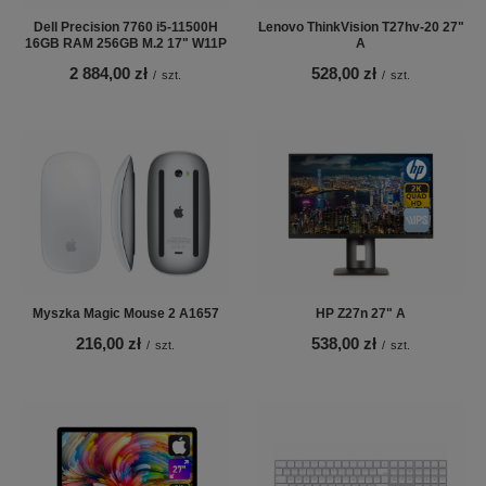
Dell Precision 7760 i5-11500H
Lenovo ThinkVision T27hv-20 27"
16GB RAM 256GB M.2 17" W11P
A
2 884,00 zł
528,00 zł
/
szt.
/
szt.
Myszka Magic Mouse 2 A1657
HP Z27n 27" A
216,00 zł
538,00 zł
/
szt.
/
szt.