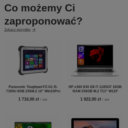
Co możemy Ci
zaproponować?
Zobacz wszystko
Panasonic Toughpad FZ-G1 i5-
HP x360 830 G8 i7-1185G7 16GB
7300U 8GB 256M.2 10'' Win10Pro
RAM 256GB M.2 T13" W11P
1 716,00 zł
1 922,00 zł
/
szt.
/
szt.