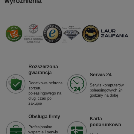
wyróżnienia
Rozszerzona
gwarancja
Serwis 24
Dodatkowa ochrona
Serwis komputerów
sprzętu
poleasingowych 24
poleasingowego na
godziny na dobę
długi czas po
zakupie
Obsługa firmy
Karta
podarunkowa
Profesjonalne
wsparcie i serwis