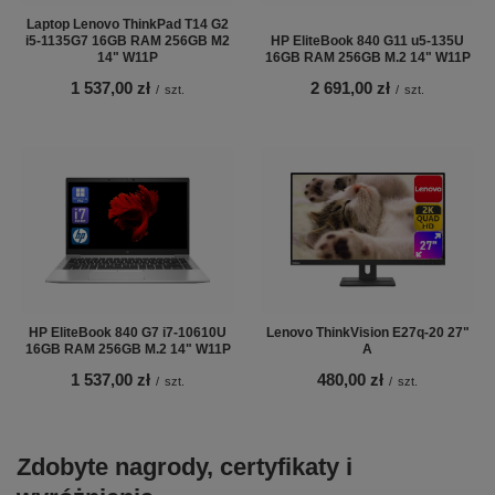
Laptop Lenovo ThinkPad T14 G2
i5-1135G7 16GB RAM 256GB M2
HP EliteBook 840 G11 u5-135U
14" W11P
16GB RAM 256GB M.2 14" W11P
1 537,00 zł
2 691,00 zł
/
szt.
/
szt.
HP EliteBook 840 G7 i7-10610U
Lenovo ThinkVision E27q-20 27"
16GB RAM 256GB M.2 14" W11P
A
1 537,00 zł
480,00 zł
/
szt.
/
szt.
Zdobyte nagrody, certyfikaty i