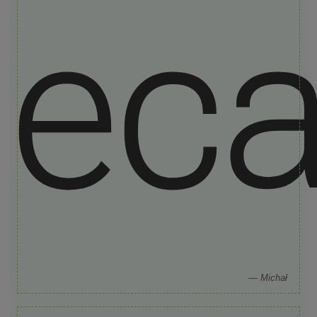
lec
— Michał