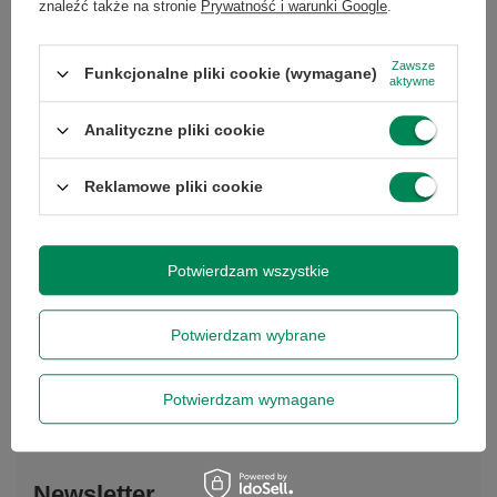
znaleźć także na stronie
Prywatność i warunki Google
.
Kabel DisplayPort DP-miniDP
Dell OptiPlex 3080 i5-
1,8M
10505/8/128M.2/-/W11P
Zawsze
Funkcjonalne pliki cookie (wymagane)
aktywne
39,00 zł
1 153,00 zł
/
szt.
/
szt.
Analityczne pliki cookie
Reklamowe pliki cookie
Potwierdzam wszystkie
Potwierdzam wybrane
Potwierdzam wymagane
Newsletter