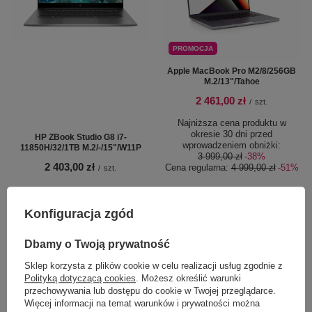
PROMOCJA
Apple MacBook Pro M2/8/256GB
M.2/13"/Tahoe
2 461,00 zł
/
szt.
Najniższa cena produktu w
okresie 30 dni przed
HP ZBook Studio G8 i7-
wprowadzeniem obniżki:
11850H/32/1TB M.2/-/15"/W11P
3 999,00 zł
-38%
2 403,00 zł
Cena regularna:
4 999,00 zł
-51%
/
szt.
Konfiguracja zgód
Dbamy o Twoją prywatność
Sklep korzysta z plików cookie w celu realizacji usług zgodnie z
Polityką dotyczącą cookies
. Możesz określić warunki
przechowywania lub dostępu do cookie w Twojej przeglądarce.
Więcej informacji na temat warunków i prywatności można