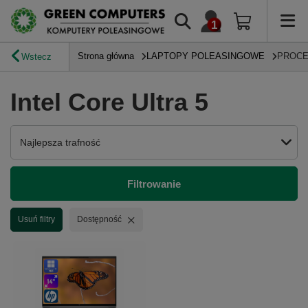
Strona główna
LAPTOPY POLEASINGOWE
PROC
Wstecz
Intel Core Ultra 5
Zmień sortowanie
Najlepsza trafność
Filtrowanie
Usuń filtr
Usuń filtry
Dostępność