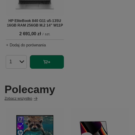
HP EliteBook 840 G11 u5-135U
16GB RAM 256GB M.2 14" W11P
2 691,00 zł
/
szt.
+ Dodaj do porównania
Ilość produktów
Polecamy
Zobacz wszystko