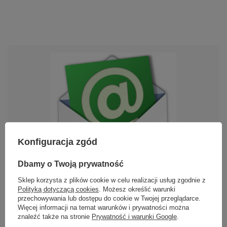
Konfiguracja zgód
Dbamy o Twoją prywatność
Sklep korzysta z plików cookie w celu realizacji usług zgodnie z
Polityką dotyczącą cookies
. Możesz określić warunki
Newsletter
przechowywania lub dostępu do cookie w Twojej przeglądarce.
Więcej informacji na temat warunków i prywatności można
znaleźć także na stronie
Prywatność i warunki Google
.
Opis newslettera