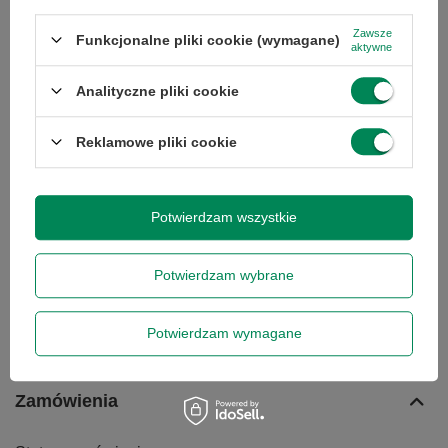
Zawsze
Funkcjonalne pliki cookie (wymagane)
Podaj swoje imię
aktywne
Analityczne pliki cookie
Podaj swój adres e-mail
Reklamowe pliki cookie
Wyrażam zgodę na przetwarzanie moich danych
osobowych (adres e-mail) na potrzeby wysyłki newslettera
z informacją handlową (marketing). Więcej w
polityce
prywatności.
Potwierdzam wszystkie
Zapisz się do newslettera
Potwierdzam wybrane
Potwierdzam wymagane
Zamówienia