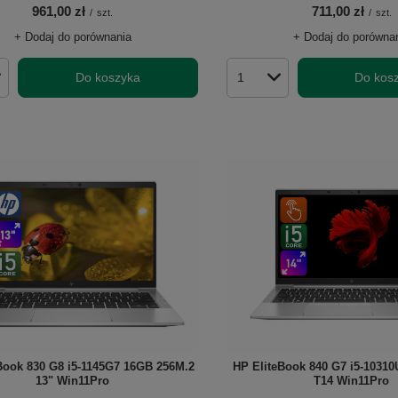
961,00 zł
711,00 zł
/
szt.
/
szt.
+ Dodaj do porównania
+ Dodaj do porówna
Do koszyka
Do kos
roduktów
Ilość produktów
Book 830 G8 i5-1145G7 16GB 256M.2
HP EliteBook 840 G7 i5-1031
13" Win11Pro
T14 Win11Pro