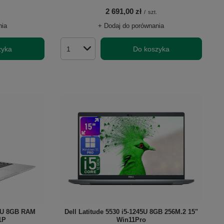
2 691,00 zł
/
szt.
nia
+ Dodaj do porównania
zyka
Do koszyka
Ilość produktów
50U 8GB RAM
Dell Latitude 5530 i5-1245U 8GB 256M.2 15"
1P
Win11Pro