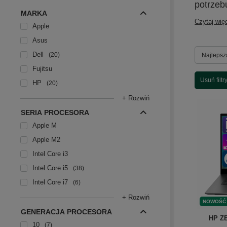
potrzeb
MARKA
Czytaj wię
Apple
Asus
Dell
Zmień so
20
Najlepsz
Fujitsu
Usuń filtr
HP
20
+ Rozwiń
SERIA PROCESORA
Apple M
Apple M2
Intel Core i3
Intel Core i5
38
Intel Core i7
6
+ Rozwiń
NOWOŚĆ
GENERACJA PROCESORA
HP ZB
10
7