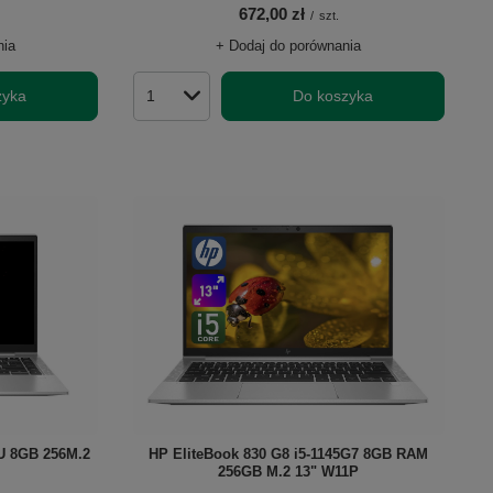
672,00 zł
/
szt.
nia
+ Dodaj do porównania
zyka
Do koszyka
Ilość produktów
0U 8GB 256M.2
HP EliteBook 830 G8 i5-1145G7 8GB RAM
256GB M.2 13" W11P