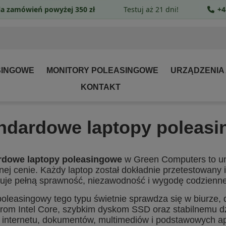
a zamówień powyżej 350 zł
Testuj aż 21 dni!
+4
SINGOWE
MONITORY POLEASINGOWE
URZĄDZENIA
KONTAKT
ndardowe laptopy poleas
rdowe laptopy poleasingowe
w Green Computers to un
jnej cenie. Każdy laptop został dokładnie przetestowany
uje pełną sprawność, niezawodność i wygodę codzienne
poleasingowy tego typu świetnie sprawdza się w biurze, 
rom Intel Core, szybkim dyskom SSD oraz stabilnemu dz
 internetu, dokumentów, multimediów i podstawowych apli