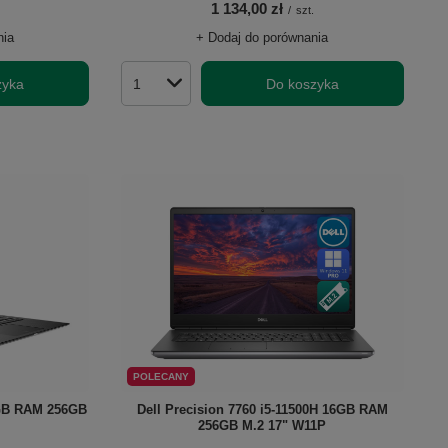
1 134,00 zł
/
szt.
nia
+ Dodaj do porównania
zyka
Do koszyka
Ilość produktów
POLECANY
8GB RAM 256GB
Dell Precision 7760 i5-11500H 16GB RAM
256GB M.2 17" W11P