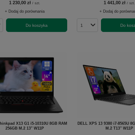
1 230,00 zł
1 441,00 zł
/
szt.
/
szt.
+ Dodaj do porównania
+ Dodaj do porówna
Do koszyka
Do kos
roduktów
Ilość produktów
hinkpad X13 G1 i5-10310U 8GB RAM
DELL XPS 13 9380 i7-8565U 
256GB M.2 13" W11P
M.2 T13'' W11P