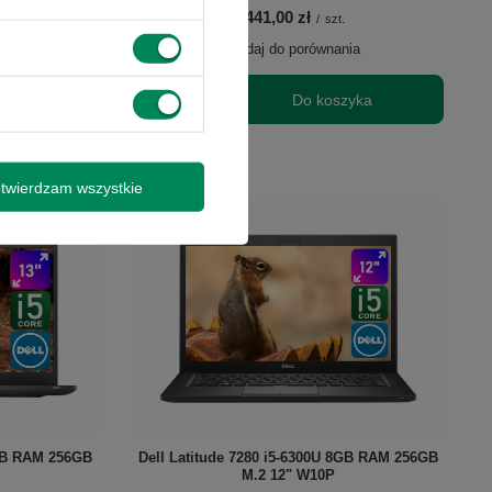
1 441,00 zł
/
szt.
nia
+ Dodaj do porównania
zyka
Do koszyka
Ilość produktów
twierdzam wszystkie
8GB RAM 256GB
Dell Latitude 7280 i5-6300U 8GB RAM 256GB
M.2 12" W10P