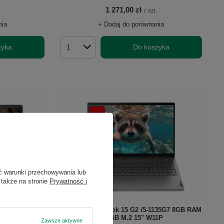
1 271,00 zł
/
szt.
nia
+ Dodaj do porównania
zyka
Do koszyka
Ilość produktów
ć warunki przechowywania lub
 także na stronie
Prywatność i
5U 16GB RAM
Lenovo ThinkBook 15 G2 i5-1135G7 8GB RAM
1P
256GB M.2 15" W11P
Zawsze aktywne