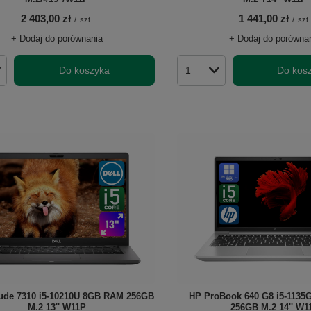
2 403,00 zł
1 441,00 zł
/
szt.
/
szt.
+ Dodaj do porównania
+ Dodaj do porówna
Do koszyka
Do kos
roduktów
Ilość produktów
itude 7310 i5-10210U 8GB RAM 256GB
HP ProBook 640 G8 i5-113
M.2 13'' W11P
256GB M.2 14'' W1