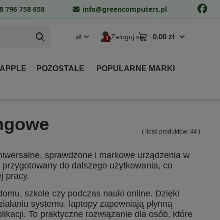
8 796 758 658
info@greencomputers.pl
0,00 zł
zł
Zaloguj się
 APPLE
POZOSTAŁE
POPULARNE MARKI
ingowe
( ilość produktów:
44
)
iwersalne, sprawdzone i markowe urządzenia w
 i przygotowany do dalszego użytkowania, co
j pracy.
domu, szkole czy podczas nauki online. Dzięki
iałaniu systemu, laptopy zapewniają płynną
kacji. To praktyczne rozwiązanie dla osób, które