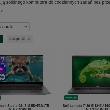
ują solidnego komputera do codziennych zadań bez prz
cej
rtowanie
a trafność
Usuń filtr
y
Dostępność
NOWOŚĆ
ook Studio G8 i7-11850H/32/1TB
Dell Latitude 7430 i5-1245U 
M.2/-/15"/W11P
M.2 T14'' W11P