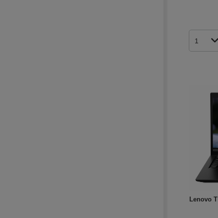
Ilość p
Lenovo T