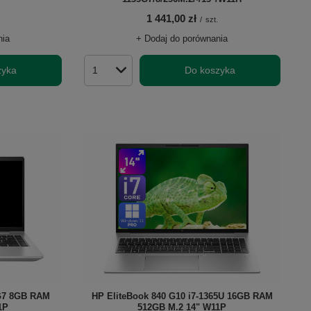
1 441,00 zł
/
szt.
nia
+ Dodaj do porównania
zyka
Do koszyka
Ilość produktów
5G7 8GB RAM
HP EliteBook 840 G10 i7-1365U 16GB RAM
1P
512GB M.2 14" W11P