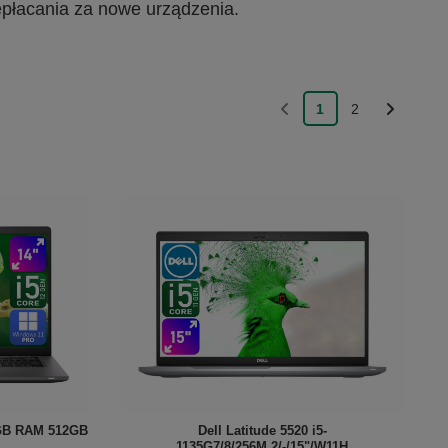
epłacania za nowe urządzenia.
1
2
16GB RAM 512GB
Dell Latitude 5520 i5-
1135G7/8/256M.2/-/15"/W11H