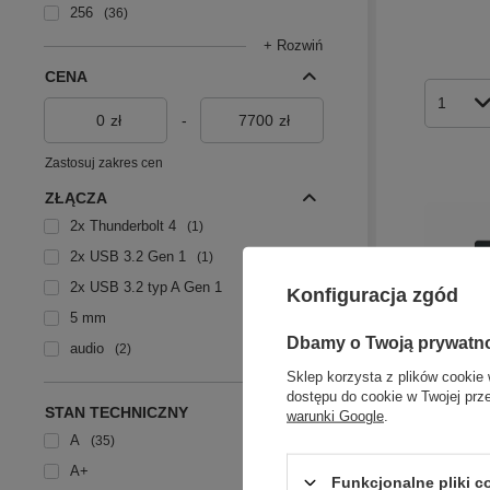
256
36
+ Rozwiń
CENA
Ilość p
zł
-
zł
Zastosuj zakres cen
ZŁĄCZA
2x Thunderbolt 4
1
2x USB 3.2 Gen 1
1
2x USB 3.2 typ A Gen 1
Konfiguracja zgód
5 mm
Dbamy o Twoją prywatn
audio
2
Sklep korzysta z plików cookie 
+ Rozwiń
dostępu do cookie w Twojej prz
STAN TECHNICZNY
warunki Google
.
A
35
Dell Lat
A+
Funkcjonalne pliki 