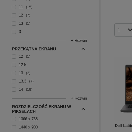
11
15
12
7
13
1
Ilość p
3
+ Rozwiń
PRZEKĄTNA EKRANU
12
1
12.5
13
2
13.3
7
14
19
+ Rozwiń
ROZDZIELCZOŚĆ EKRANU W
PIKSELACH
1366 x 768
Dell Lat
1440 x 900