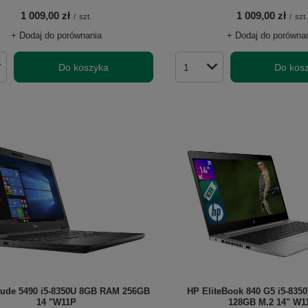
1 009,00 zł
1 009,00 zł
/
szt.
/
szt.
+ Dodaj do porównania
+ Dodaj do porówna
Do koszyka
Do kos
roduktów
Ilość produktów
itude 5490 i5-8350U 8GB RAM 256GB
HP EliteBook 840 G5 i5-83
14 "W11P
128GB M.2 14" W1