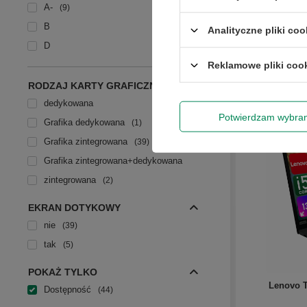
A-
9
B
Analityczne pliki coo
D
Reklamowe pliki coo
Ilość p
+ Rozwiń
RODZAJ KARTY GRAFICZNEJ
dedykowana
Potwierdzam wybra
Grafika dedykowana
1
Grafika zintegrowana
39
Grafika zintegrowana+dedykowana
zintegrowana
2
EKRAN DOTYKOWY
nie
39
tak
5
POKAŻ TYLKO
Lenovo T
Dostępność
44