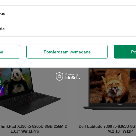
2 047,00 zł
1 788,00 zł
/
szt.
/
szt.
kie
+ Dodaj do porównania
+ Dodaj do porówna
Do koszyka
Do kos
kie
roduktów
Ilość produktów
ne
Potwierdzam wymagane
Po
hinkPad X390 i5-8265U 8GB 256M.2
Dell Latitude 7300 i5-8365U 
13.3'' Win11Pro
M.2 13'' W11P