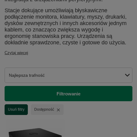
Stacje dokujące umożliwiają błyskawiczne
podłączenie monitora, klawiatury, myszy, drukarki,
dysków zewnętrznych i innych akcesoriów jednym
kablem, co znacząco zwiększa wygodę i
ergonomię stanowiska pracy. Urządzenia są
dokładnie sprawdzone, czyste i gotowe do użycia.
Czytaj więcej
Zmień sortowanie
Najlepsza trafność
Filtrowanie
Usuń filtr
Usuń filtry
Dostępność