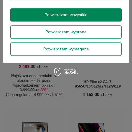
Potwierdzam wszystkie
Potwierdzam wybrane
PROMOCJA
Potwierdzam wymagane
Apple MacBook Pro M2/8/256GB
M.2/13"/Tahoe
2 461,00 zł
/
szt.
Najniższa cena produktu w
okresie 30 dni przed
HP Elite x2 G4 i7-
wprowadzeniem obniżki:
8565U/16/512M.2/T12/W11P
3 999,00 zł
-38%
1 153,00 zł
Cena regularna:
4 999,00 zł
-51%
/
szt.