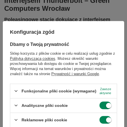
interfejsem Thunderbolt – Green
Computers Wrocław
Poleasingowe stacje dokujące z interfejsem
Thunderbolt
w Green Computers to nowoczesne i
wydajne rozwiązanie dla osób pracujących na
Konfiguracja zgód
laptopach i komputerach przenośnych, które
potrzebują maksymalnej funkcjonalności i
Dbamy o Twoją prywatność
szybkości przesyłu danych. Thunderbolt to
Sklep korzysta z plików cookie w celu realizacji usług zgodnie z
nowoczesny standard, który pozwala na
Polityką dotyczącą cookies
. Możesz określić warunki
błyskawiczne przesyłanie danych, podłączenie
przechowywania lub dostępu do cookie w Twojej przeglądarce.
monitorów o wysokiej rozdzielczości oraz pełną
Więcej informacji na temat warunków i prywatności można
integrację z urządzeniami peryferyjnymi.
znaleźć także na stronie
Prywatność i warunki Google
.
Czytaj więcej
Zawsze
Funkcjonalne pliki cookie (wymagane)
aktywne
Polecamy
Analityczne pliki cookie
Zobacz wszystko
Reklamowe pliki cookie