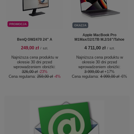
PROMOCJA
OKAZJA
Apple MacBook Pro
BenQ GW2470 24" A
M1Max/32/1TB M.2/16"/Tahoe
249,00 zł
4 711,00 zł
/
szt.
/
szt.
Najniższa cena produktu w
Najniższa cena produktu w
okresie 30 dni przed
okresie 30 dni przed
wprowadzeniem obniżki:
wprowadzeniem obniżki:
326,00 zł
-23%
3 999,00 zł
+17%
Cena regularna:
259,00 zł
-4%
Cena regularna:
4 999,00 zł
-6%