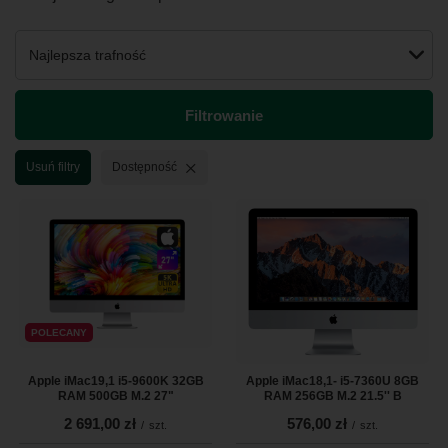
Zmień sortowanie
Najlepsza trafność
Filtrowanie
Usuń filtr
Usuń filtry
Dostępność
POLECANY
Apple iMac19,1 i5-9600K 32GB
Apple iMac18,1- i5-7360U 8GB
RAM 500GB M.2 27"
RAM 256GB M.2 21.5'' B
2 691,00 zł
576,00 zł
/
szt.
/
szt.