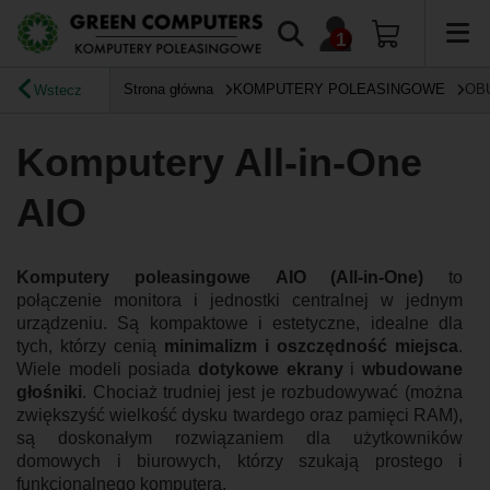
Strona główna
KOMPUTERY POLEASINGOWE
OB
Wstecz
Komputery All-in-One
AIO
Komputery poleasingowe AIO (All-in-One)
to
połączenie monitora i jednostki centralnej w jednym
urządzeniu. Są kompaktowe i estetyczne, idealne dla
tych, którzy cenią
minimalizm i oszczędność miejsca
.
Wiele modeli posiada
dotykowe ekrany
i
wbudowane
głośniki
. Chociaż trudniej jest je rozbudowywać (można
zwiększyść wielkość dysku twardego oraz pamięci RAM),
są doskonałym rozwiązaniem dla użytkowników
domowych i biurowych, którzy szukają prostego i
funkcjonalnego komputera.