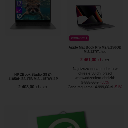
PROMOCJA
Apple MacBook Pro M2/8/256GB
M.2/13"/Tahoe
2 461,00 zł
/
szt.
Najniższa cena produktu w
okresie 30 dni przed
HP ZBook Studio G8 i7-
wprowadzeniem obniżki:
11850H/32/1TB M.2/-/15"/W11P
3 999,00 zł
-38%
2 403,00 zł
Cena regularna:
4 999,00 zł
-51%
/
szt.