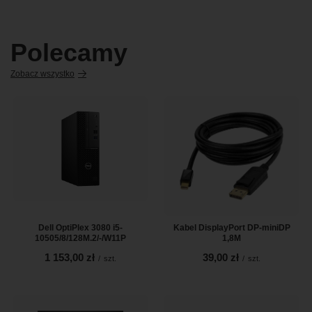
Polecamy
Zobacz wszystko
Dell OptiPlex 3080 i5-
Kabel DisplayPort DP-miniDP
10505/8/128M.2/-/W11P
1,8M
1 153,00 zł
39,00 zł
/
szt.
/
szt.