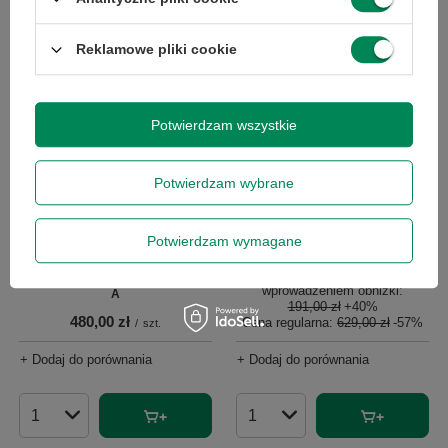
Reklamowe pliki cookie
Potwierdzam wszystkie
OKAZJA
Potwierdzam wybrane
Fujitsu B24-8T 24'' A
268,00 zł
/
szt.
Potwierdzam wymagane
Najniższa cena produktu w
okresie 30 dni przed
Lenovo ThinkVision E27q-20 27"
wprowadzeniem obniżki:
A
191,00 zł
+40%
480,00 zł
Cena regularna:
629,00 zł
-57%
/
szt.
+ Dodaj do porównania
+ Dodaj do porównania
Ilość produktów
Ilość produktów