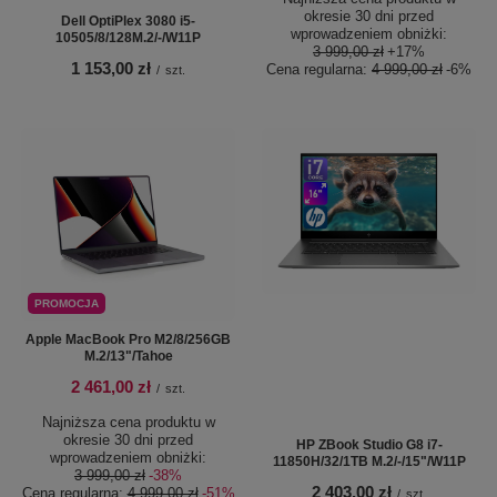
okresie 30 dni przed
Dell OptiPlex 3080 i5-
wprowadzeniem obniżki:
10505/8/128M.2/-/W11P
3 999,00 zł
+17%
1 153,00 zł
Cena regularna:
4 999,00 zł
-6%
/
szt.
PROMOCJA
Apple MacBook Pro M2/8/256GB
M.2/13"/Tahoe
2 461,00 zł
/
szt.
Najniższa cena produktu w
okresie 30 dni przed
HP ZBook Studio G8 i7-
wprowadzeniem obniżki:
11850H/32/1TB M.2/-/15"/W11P
3 999,00 zł
-38%
2 403,00 zł
Cena regularna:
4 999,00 zł
-51%
/
szt.