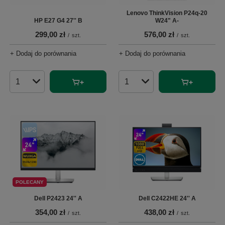
Lenovo ThinkVision P24q-20
HP E27 G4 27'' B
W24" A-
299,00 zł
576,00 zł
/
szt.
/
szt.
+ Dodaj do porównania
+ Dodaj do porównania
Ilość produktów
Ilość produktów
POLECANY
Dell P2423 24'' A
Dell C2422HE 24'' A
354,00 zł
438,00 zł
/
szt.
/
szt.