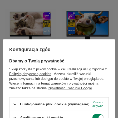
PROMOCJA
Konfiguracja zgód
Philips 272B8Q 27" A
480,00 zł
/
szt.
Dbamy o Twoją prywatność
Najniższa cena produktu w
Sklep korzysta z plików cookie w celu realizacji usług zgodnie z
okresie 30 dni przed
Polityką dotyczącą cookies
. Możesz określić warunki
wprowadzeniem obniżki:
Samsung F27T450FQR 27" A
przechowywania lub dostępu do cookie w Twojej przeglądarce.
534,00 zł
-10%
Więcej informacji na temat warunków i prywatności można
374,00 zł
Cena regularna:
549,00 zł
-13%
/
szt.
znaleźć także na stronie
Prywatność i warunki Google
.
+ Dodaj do porównania
+ Dodaj do porównania
Zawsze
Funkcjonalne pliki cookie (wymagane)
aktywne
Ilość produktów
Ilość produktów
Analityczne pliki cookie