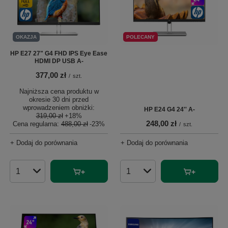
OKAZJA
POLECANY
HP E27 27" G4 FHD IPS Eye Ease
HDMI DP USB A-
377,00 zł
/
szt.
Najniższa cena produktu w
okresie 30 dni przed
wprowadzeniem obniżki:
HP E24 G4 24'' A-
319,00 zł
+18%
248,00 zł
Cena regularna:
488,00 zł
-23%
/
szt.
+ Dodaj do porównania
+ Dodaj do porównania
Ilość produktów
Ilość produktów