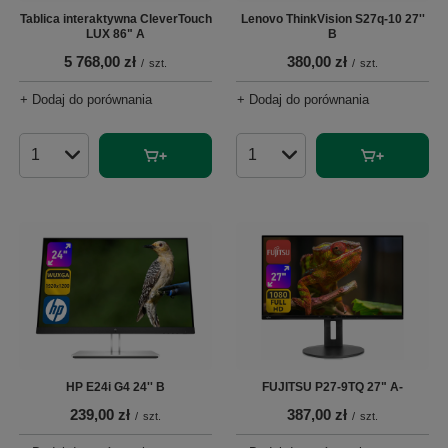
Tablica interaktywna CleverTouch
Lenovo ThinkVision S27q-10 27''
LUX 86" A
B
5 768,00 zł
380,00 zł
/
szt.
/
szt.
+ Dodaj do porównania
+ Dodaj do porównania
Ilość produktów
Ilość produktów
HP E24i G4 24'' B
FUJITSU P27-9TQ 27" A-
239,00 zł
387,00 zł
/
szt.
/
szt.