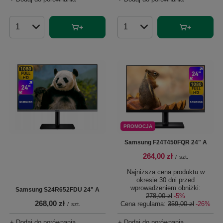
Ilość produktów
Ilość produktów
PROMOCJA
Samsung F24T450FQR 24" A
264,00 zł
/
szt.
Najniższa cena produktu w
okresie 30 dni przed
wprowadzeniem obniżki:
Samsung S24R652FDU 24" A
278,00 zł
-5%
268,00 zł
Cena regularna:
359,00 zł
-26%
/
szt.
+ Dodaj do porównania
+ Dodaj do porównania