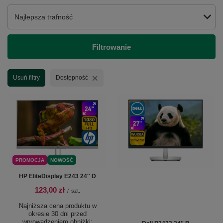
Zmień sortowanie
Najlepsza trafność
Filtrowanie
Usuń filtr
Usuń filtry
Dostępność
PROMOCJA
NOWOŚĆ
HP EliteDisplay E243 24'' D
123,00 zł
/
szt.
Najniższa cena produktu w
okresie 30 dni przed
wprowadzeniem obniżki: