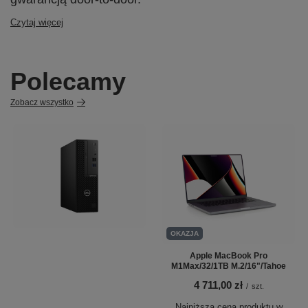
Czytaj więcej
Polecamy
Zobacz wszystko
OKAZJA
Apple MacBook Pro
M1Max/32/1TB M.2/16"/Tahoe
4 711,00 zł
/
szt.
Najniższa cena produktu w