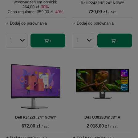
wprowadzeniem obniżki:
Dell P2422HE 24'' NOWY
264,00 zł
-30%
720,00 zł
Cena regularna:
359,00 zł
-49%
/
szt.
+ Dodaj do porównania
+ Dodaj do porównania
Ilość produktów
Ilość produktów
Dell P2422H 24'' NOWY
Dell U3818DW 38'' A
672,00 zł
2 018,00 zł
/
szt.
/
szt.
+ Dodaj do porównania
+ Dodaj do porównania