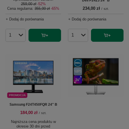
Dell P2423 24'' B
259,00 zł
-52%
234,00 zł
Cena regularna:
355,00 zł
-65%
/
szt.
+ Dodaj do porównania
+ Dodaj do porównania
Ilość produktów
Ilość produktów
PROMOCJA
Samsung F24T450FQR 24" B
184,00 zł
/
szt.
Najniższa cena produktu w
okresie 30 dni przed