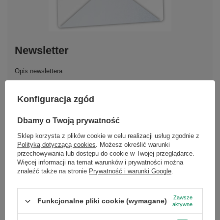
Newsletter
Opis newslettera
Konfiguracja zgód
Podaj swoje imię
×
Dbamy o Twoją prywatność
Dołącz do newslettera Green
Podaj swój adres e-mail
Computers
Sklep korzysta z plików cookie w celu realizacji usług zgodnie z
Polityką dotyczącą cookies
. Możesz określić warunki
przechowywania lub dostępu do cookie w Twojej przeglądarce.
Zgarnij jako pierwszy informacje o zniżkach i
Wyrażam zgodę na przetwarzanie moich danych
Więcej informacji na temat warunków i prywatności można
osobowych (adres e-mail) na potrzeby wysyłki newslettera
rabatach w naszym sklepie!
znaleźć także na stronie
Prywatność i warunki Google
.
z informacją handlową (marketing). Więcej w
polityce
prywatności.
...
lub zadzwoń od razu, aby odebrać
Zawsze
przy zamówieniu telefonicznym
Funkcjonalne pliki cookie (wymagane)
Zapisz się do newslettera
aktywne
50 zł rabatu!