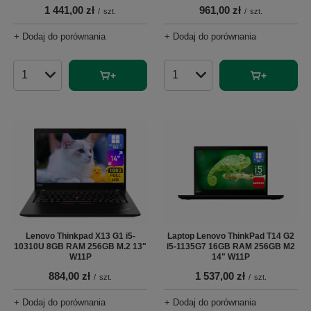
1 441,00 zł
961,00 zł
/
szt.
/
szt.
+ Dodaj do porównania
+ Dodaj do porównania
Ilość produktów
Ilość produktów
Lenovo Thinkpad X13 G1 i5-
Laptop Lenovo ThinkPad T14 G2
10310U 8GB RAM 256GB M.2 13"
i5-1135G7 16GB RAM 256GB M2
W11P
14" W11P
884,00 zł
1 537,00 zł
/
szt.
/
szt.
+ Dodaj do porównania
+ Dodaj do porównania