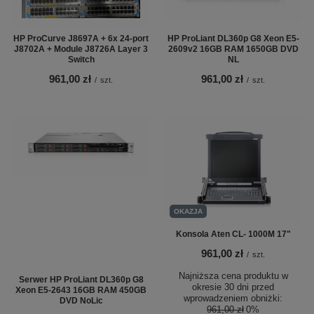
HP ProCurve J8697A + 6x 24-port
HP ProLiant DL360p G8 Xeon E5-
J8702A + Module J8726A Layer 3
2609v2 16GB RAM 1650GB DVD
Switch
NL
961,00 zł
961,00 zł
/
szt.
/
szt.
OKAZJA
Konsola Aten CL- 1000M 17"
961,00 zł
/
szt.
Najniższa cena produktu w
Serwer HP ProLiant DL360p G8
okresie 30 dni przed
Xeon E5-2643 16GB RAM 450GB
wprowadzeniem obniżki:
DVD NoLic
961,00 zł
0%