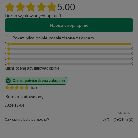
5.00
Liczba wystawionych opinii: 1
Napisz swoją opinię
Pokaż tylko opinie potwierdzone zakupem
5
1
4
0
3
0
2
0
1
0
Kliknij ocenę aby filtrować opinie
Opinia potwierdzona zakupem
5/5
Bardzo zadowolony.
2024-12-04
, Kraków
Czy opinia była pomocna?
Tak
0
Nie
0