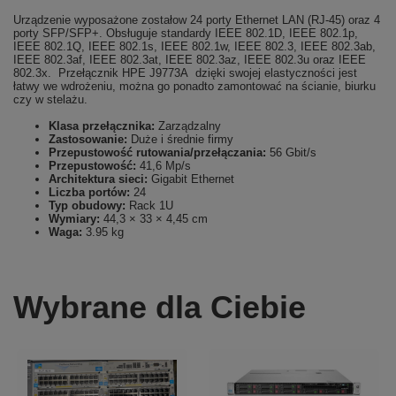
Urządzenie wyposażone zostałow 24 porty Ethernet LAN (RJ-45) oraz 4
porty SFP/SFP+. Obsługuje standardy IEEE 802.1D, IEEE 802.1p,
IEEE 802.1Q, IEEE 802.1s, IEEE 802.1w, IEEE 802.3, IEEE 802.3ab,
IEEE 802.3af, IEEE 802.3at, IEEE 802.3az, IEEE 802.3u oraz IEEE
802.3x. Przełącznik HPE J9773A dzięki swojej elastyczności jest
łatwy we wdrożeniu, można go ponadto zamontować na ścianie, biurku
czy w stelażu.
Klasa przełącznika:
Zarządzalny
Zastosowanie:
Duże i średnie firmy
Przepustowość rutowania/przełączania:
56 Gbit/s
Przepustowość:
41,6 Mp/s
Architektura sieci:
Gigabit Ethernet
Liczba portów:
24
Typ obudowy:
Rack 1U
Wymiary:
44,3 × 33 × 4,45 cm
Waga:
3.95 kg
Wybrane dla Ciebie