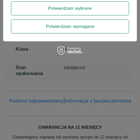
Potwierdzam wybrane
Liczba portów
24
Potwierdzam wymagane
Typ
zarządzalny
Klasa
A
Stan
zastępcze
opakowania
Podmiot odpowiedzialny
|
Informacje o bezpieczeństwie
GWARANCJA NA 12 MIESIĘCY
Gwarantujemy naprawę lub wymianę sprzętu do 12 miesięcy od