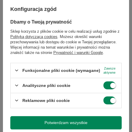
Specyfikacja
Konfiguracja zgód
Dbamy o Twoją prywatność
Sklep korzysta z plików cookie w celu realizacji usług zgodnie z
Marka
HP
Polityką dotyczącą cookies
. Możesz określić warunki
przechowywania lub dostępu do cookie w Twojej przeglądarce.
Więcej informacji na temat warunków i prywatności można
Symbol
0886112457839
znaleźć także na stronie
Prywatność i warunki Google
.
Gwarancja
Gwarancja na 12
Zawsze
Funkcjonalne pliki cookie (wymagane)
aktywne
miesięcy
Analityczne pliki cookie
Stan
Używany
Reklamowe pliki cookie
Kod producenta
J9773A#ABB
Potwierdzam wszystkie
Marka
HP