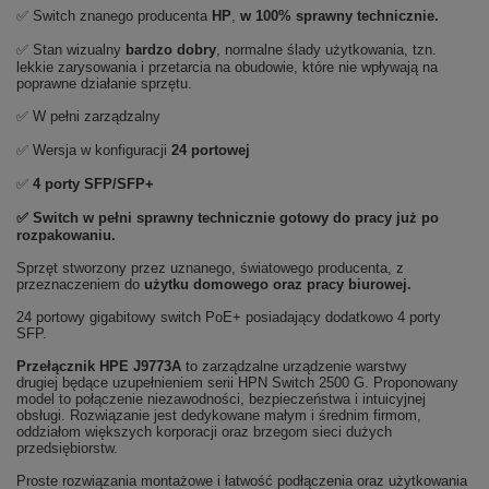
✅ Switch znanego producenta
HP
,
w 100% sprawny technicznie.
✅ Stan wizualny
bardzo dobry
,
normalne ślady użytkowania, tzn.
lekkie zarysowania i przetarcia na obudowie, które nie wpływają na
poprawne działanie sprzętu.
✅ W pełni zarządzalny
✅ Wersja w konfiguracji
24 portowej
✅
4 porty SFP/SFP+
✅
Switch w pełni sprawny technicznie gotowy do pracy już po
rozpakowaniu.
Sprzęt stworzony przez uznanego, światowego producenta, z
przeznaczeniem do
użytku domowego oraz
pracy biurowej.
24 portowy gigabitowy switch PoE+ posiadający dodatkowo 4 porty
SFP.
Przełącznik HPE J9773A
to zarządzalne urządzenie warstwy
drugiej będące uzupełnieniem serii HPN Switch 2500 G. Proponowany
model to połączenie niezawodności, bezpieczeństwa i intuicyjnej
obsługi. Rozwiązanie jest dedykowane małym i średnim firmom,
oddziałom większych korporacji oraz brzegom sieci dużych
przedsiębiorstw.
Proste rozwiązania montażowe i łatwość podłączenia oraz użytkowania