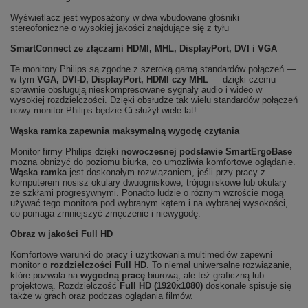
Wyświetlacz jest wyposażony w dwa wbudowane głośniki
stereofoniczne o wysokiej jakości znajdujące się z tyłu
SmartConnect ze złączami HDMI, MHL, DisplayPort, DVI i VGA
Te monitory Philips są zgodne z szeroką gamą standardów połączeń —
w tym
VGA, DVI-D, DisplayPort, HDMI czy MHL
— dzięki czemu
sprawnie obsługują nieskompresowane sygnały audio i wideo w
wysokiej rozdzielczości. Dzięki obsłudze tak wielu standardów połączeń
nowy monitor Philips będzie Ci służył wiele lat!
Wąska ramka zapewnia maksymalną wygodę czytania
Monitor firmy Philips dzięki
nowoczesnej podstawie SmartErgoBase
można obniżyć do poziomu biurka, co umożliwia komfortowe oglądanie.
Wąska ramka
jest doskonałym rozwiązaniem, jeśli przy pracy z
komputerem nosisz okulary dwuogniskowe, trójogniskowe lub okulary
ze szkłami progresywnymi. Ponadto ludzie o różnym wzroście mogą
używać tego monitora pod wybranym kątem i na wybranej wysokości,
co pomaga zmniejszyć zmęczenie i niewygodę.
Obraz w jakości Full HD
Komfortowe warunki do pracy i użytkowania multimediów zapewni
monitor o
rozdzielczości Full HD
. To niemal uniwersalne rozwiązanie,
które pozwala na
wygodną pracę
biurową, ale też graficzną lub
projektową. Rozdzielczość
Full HD (1920x1080)
doskonale spisuje się
także w grach oraz podczas oglądania filmów.