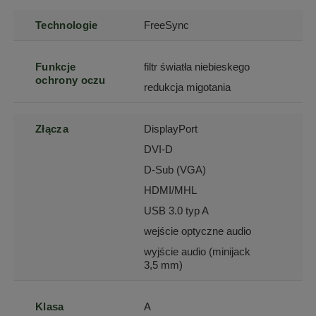
Technologie
FreeSync
Funkcje
filtr światła niebieskego
ochrony oczu
redukcja migotania
Złącza
DisplayPort
DVI-D
D-Sub (VGA)
HDMI/MHL
USB 3.0 typ A
wejście optyczne audio
wyjście audio (minijack
3,5 mm)
Klasa
A