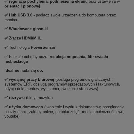
✅
regulacja pochylenia, podniesienia ekranu
oraz ustawienia w
orientacji pionowej
✅ Hub USB 3.0 -
podłącz swoje urządzenia do komputera przez
monitor
✅ Wbudowane głośniki
✅ Złącze HDMI/MHL
✅
Technologia
PowerSensor
✅ Funkcje ochrony oczu:
redukcja migotania, filtr światła
niebieskiego
Idealnie nada się do:
✅
wydajnej pracy biurowej
(obsługa programów graficznych i
systemów ERP, obsługa programów sprzedażowych i fakturowych,
edycja dokumentów, wyliczenia, tworzenie stron www)
✅
rozrywki
(filmy, muzyka)
✅ użytku domowego
(tworzenie i wydruk dokumentów, przeglądanie
poczty email, zakupy online, obróbka zdjęć, media społecznościowe,
youtube)