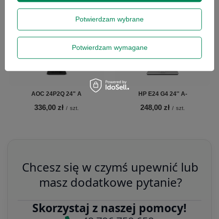
Potwierdzam wybrane
Potwierdzam wymagane
AOC 24P2Q 24" A
HP E24 G4 24'' A-
336,00 zł
248,00 zł
/
szt.
/
szt.
Chcesz się w czymś upewnić lub
masz dodatkowe pytanie?
Skorzystaj z naszej pomocy!