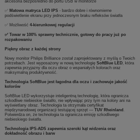
akcesoria bezpośrednio do portu USB w monitorze
✅
Matowa matryca LED IPS
- bardzo dobre i równomierne
podświetlenie ekranu przy jednoczesnym braku refleksów światła
✅ Możliwość
4-kierunkowej regulacji
✅ Towar w 100% sprawny technicznie, gotowy do pracy już po
rozpakowaniu
Piękny obraz z każdej strony
Nowy monitor Philips Brilliance został zaprojektowany z myślą o Twoich
potrzebach. Jest wyposażony w nową technologię
SoftBlue LED
, która
zapewnia przyjazny dla oczu obraz o wspaniałych kolorach oraz
maksymalną produktywność.
Technologia SoftBlue jest łagodna dla oczu i zachowuje jakość
kolorów
SoftBlue LED wykorzystuje inteligentną technologię, która ogranicza
szkodliwe niebieskie światło, nie wpływając przy tym na kolory ani na
wyświetlany obraz. Technologia ta otrzymała certyfikat
międzynarodowej organizacji testującej sprzęt —
TUV Rheinland
.
Potwierdza on, że technologia ta ogranicza emisję szkodliwego
niebieskiego światła.
Technologia IPS-ADS zapewnia szeroki kąt widzenia oraz
dokładność obrazu i barw