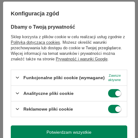
Najniższa cena produktu w
okresie 30 dni przed
Lenovo ThinkVision S27q-10 27''
Konfiguracja zgód
wprowadzeniem obniżki:
B
278,00 zł
0%
380,00 zł
Cena regularna:
379,00 zł
-27%
/
szt.
Dbamy o Twoją prywatność
Sklep korzysta z plików cookie w celu realizacji usług zgodnie z
Polityką dotyczącą cookies
. Możesz określić warunki
przechowywania lub dostępu do cookie w Twojej przeglądarce.
Więcej informacji na temat warunków i prywatności można
znaleźć także na stronie
Prywatność i warunki Google
.
Zawsze
Funkcjonalne pliki cookie (wymagane)
aktywne
PROMOCJA
HP EliteDisplay E243 24'' A
Analityczne pliki cookie
259,00 zł
/
szt.
Reklamowe pliki cookie
Najniższa cena produktu w
okresie 30 dni przed
wprowadzeniem obniżki:
HP EliteDisplay E273 W27'' A-
286,00 zł
-9%
380,00 zł
Cena regularna:
355,00 zł
-27%
/
szt.
Potwierdzam wszystkie