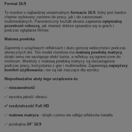
Format 16:9
To monitor o najbardziej uniwersalnym
formacie 16:9
, który jest bardzo
chętnie wybierany zarówno do pracy, jak i do zastosowań
multimedialnych. Panoramiczny kształt ekranu zapewnia
optymalną
przestrzeń roboczą
, jak również dobrze sprawdza się w grach i
podczas oglądania filmów.
Matowa powłoka
Zapomnij o uciążliwych refleksach i dużo gorszej widoczności podczas
słonecznych dni. Ten model monitora ma
matową powłokę matrycy
,
dzięki temu nie występuje efekt lustra, a refleksy są ograniczone do
minimum. Monitory z matową powłoką matrycy są niezastąpione
podczas pracy, korzystania z gier i multimediów. Zapewniają
najwyższy
komfort użytkowania
i nie są tak męczące dla wzroku
Niepodważalne atuty tego urządzenia to:
✅
niezawodność
✅ wysoka jakość obrazu
✅ rozdzielczość Full HD
✅
matowa matryca
- dzięki czemu nie odbija refleksów światła
✅ przekątna
24" 16:9