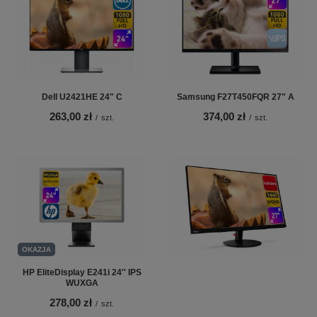
Dell U2421HE 24" C
Samsung F27T450FQR 27" A
263,00 zł
374,00 zł
/
szt.
/
szt.
OKAZJA
HP EliteDisplay E241i 24'' IPS
WUXGA
278,00 zł
/
szt.