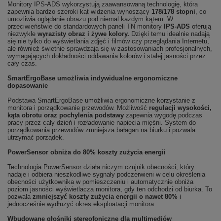
Monitory IPS-ADS wykorzystują zaawansowaną technologię, która
zapewnia bardzo szeroki kąt widzenia wynoszący
178/178 stopni
, co
umożliwia oglądanie obrazu pod niemal każdym kątem. W
przeciwieństwie do standardowych paneli TN monitory
IPS-ADS
oferują
niezwykle
wyrazisty obraz i żywe kolory.
Dzięki temu idealnie nadają
się nie tylko do wyświetlania zdjęć i filmów czy przeglądania Internetu,
ale również świetnie sprawdzają się w zastosowaniach profesjonalnych,
wymagających dokładności oddawania kolorów i stałej jasności przez
cały czas.
SmartErgoBase umożliwia indywidualne ergonomiczne
dopasowanie
Podstawa SmartErgoBase umożliwia ergonomiczne korzystanie z
monitora i porządkowanie przewodów. Możliwość
regulacji wysokości,
kąta obrotu oraz pochylenia podstawy
zapewnia wygodę podczas
pracy przez cały dzień i rozładowanie napięcia mięśni. System do
porządkowania przewodów zmniejsza bałagan na biurku i pozwala
utrzymać porządek.
PowerSensor obniża do 80% koszty zużycia energii
Technologia PowerSensor działa niczym czujnik obecności, który
nadaje i odbiera nieszkodliwe sygnały podczerwieni w celu określenia
obecności użytkownika w pomieszczeniu i automatycznie obniża
poziom jasności wyświetlacza monitora, gdy ten odchodzi od biurka. To
pozwala
zmniejszyć koszty zużycia energii o nawet 80%
i
jednocześnie wydłużyć okres eksploatacji monitora
Wbudowane głośniki stereofoniczne dla multimediów