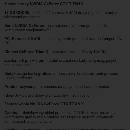
Mocne strony NVIDIA GeForce GTX TITAN X
12 GB GDDR5
– duża ilość pamięci VRAM do gier, grafiki i pracy z
większymi projektami.
Seria NVIDIA GeForce
– sprawdzona platforma graficzna do
komputerów stacjonarnych.
PCI Express 3.0 x16
– popularny interfejs montażowy do komputerów
PC.
Chipset GeForce Titan X
– wydajny układ graficzny NVIDIA.
Zasilanie 6-pin + 8-pin
– stabilne zasilanie karty w wymagających
zastosowaniach.
Dedykowana karta graficzna
– lepsza wydajność niż zintegrowane
układy graficzne.
Produkt używany
– ekonomiczna opcja rozbudowy komputera.
Klasa A
– bardzo dobry stan wizualny i techniczny.
Zastosowania NVIDIA GeForce GTX TITAN X
Gaming
– dedykowany układ graficzny i 12 GB pamięci pozwalają
komfortowo grać w wiele tytułów, szczególnie na rozbudowanych
komputerach stacjonarnych.