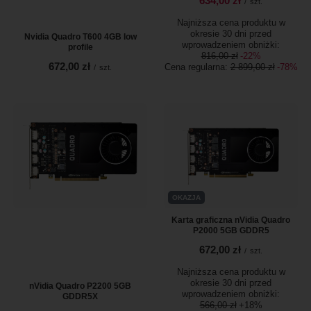
634,00 zł
/
szt.
Najniższa cena produktu w
okresie 30 dni przed
Nvidia Quadro T600 4GB low
wprowadzeniem obniżki:
profile
816,00 zł
-22%
672,00 zł
Cena regularna:
2 899,00 zł
-78%
/
szt.
OKAZJA
Karta graficzna nVidia Quadro
P2000 5GB GDDR5
672,00 zł
/
szt.
Najniższa cena produktu w
okresie 30 dni przed
nVidia Quadro P2200 5GB
wprowadzeniem obniżki:
GDDR5X
566,00 zł
+18%