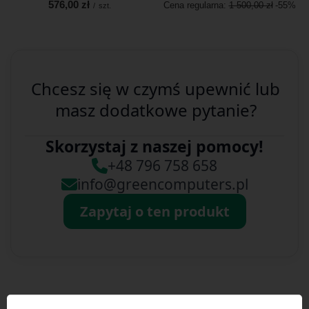
576,00 zł
Cena regularna:
1 500,00 zł
-55%
/
szt.
Chcesz się w czymś upewnić lub
masz dodatkowe pytanie?
Skorzystaj z naszej pomocy!
+48 796 758 658
info@greencomputers.pl
Zapytaj o ten produkt