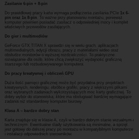
Zasilanie 6-pin + 8-pin
Do prawidłowej pracy karta wymaga podłączenia zasilania PCIe
1x 6-
pin oraz 1x 8-pin
. To ważne przy planowaniu montażu, ponieważ
komputer powinien posiadać zasilacz o odpowiedniej mocy i komplet
właściwych przewodów zasilających.
Do gier i multimediów
GeForce GTX TITAN X sprawdzi się w wielu grach, aplikacjach
multimedialnych, edycji obrazu, pracy z materiałami wideo oraz
obsłudze monitorów o wyższej rozdzielczości. To praktyczne
rozwiązanie dla osób, które chcą zwiększyć wydajność graficzną
starszego lub rozbudowywanego komputera.
Do pracy kreatywnej i obliczeń GPU
Duża ilość pamięci graficznej może być przydatna przy projektach
kreatywnych, renderingu, obróbce grafiki, pracy z większymi plikami
oraz wybranych zadaniach wykorzystujących moc karty graficznej. To
dobry wybór do stanowiska, które ma obsługiwać bardziej wymagające
zadania niż standardowy komputer biurowy.
Klasa A – bardzo dobry stan
Karta znajduje się w klasie A, czyli w bardzo dobrym stanie wizualnym i
technicznym. Ewentualne ślady użytkowania są minimalne, a sprzęt
jest gotowy do dalszej pracy po montażu w kompatybilnym komputerze
i instalacji odpowiednich sterowników.