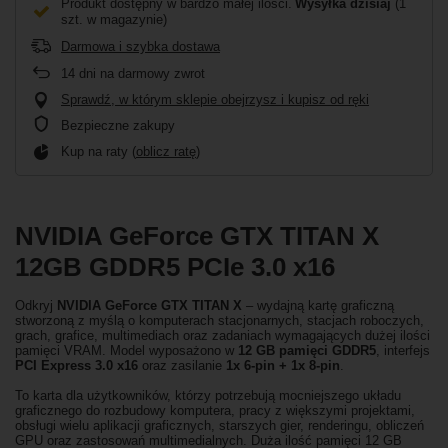
Produkt dostępny w bardzo małej ilości
Wysyłka
dzisiaj
(1
szt. w magazynie)
Darmowa i szybka dostawa
14
dni na darmowy zwrot
Sprawdź, w którym sklepie obejrzysz i kupisz od ręki
Bezpieczne zakupy
Kup na raty (
oblicz ratę
)
NVIDIA GeForce GTX TITAN X
12GB GDDR5 PCIe 3.0 x16
Odkryj
NVIDIA GeForce GTX TITAN X
– wydajną kartę graficzną
stworzoną z myślą o komputerach stacjonarnych, stacjach roboczych,
grach, grafice, multimediach oraz zadaniach wymagających dużej ilości
pamięci VRAM. Model wyposażono w
12 GB pamięci GDDR5
, interfejs
PCI Express 3.0 x16
oraz zasilanie
1x 6-pin + 1x 8-pin
.
To karta dla użytkowników, którzy potrzebują mocniejszego układu
graficznego do rozbudowy komputera, pracy z większymi projektami,
obsługi wielu aplikacji graficznych, starszych gier, renderingu, obliczeń
GPU oraz zastosowań multimedialnych. Duża ilość pamięci 12 GB