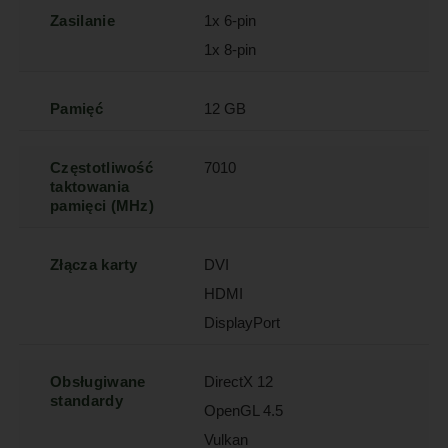
Zasilanie
1x 6-pin
1x 8-pin
Pamięć
12 GB
Częstotliwość
7010
taktowania
pamięci (MHz)
Złącza karty
DVI
HDMI
DisplayPort
Obsługiwane
DirectX 12
standardy
OpenGL 4.5
Vulkan