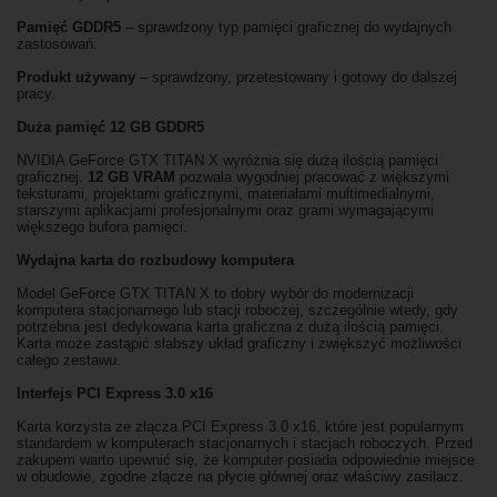
Pamięć GDDR5
– sprawdzony typ pamięci graficznej do wydajnych
zastosowań.
Produkt używany
– sprawdzony, przetestowany i gotowy do dalszej
pracy.
Duża pamięć 12 GB GDDR5
NVIDIA GeForce GTX TITAN X wyróżnia się dużą ilością pamięci
graficznej.
12 GB VRAM
pozwala wygodniej pracować z większymi
teksturami, projektami graficznymi, materiałami multimedialnymi,
starszymi aplikacjami profesjonalnymi oraz grami wymagającymi
większego bufora pamięci.
Wydajna karta do rozbudowy komputera
Model GeForce GTX TITAN X to dobry wybór do modernizacji
komputera stacjonarnego lub stacji roboczej, szczególnie wtedy, gdy
potrzebna jest dedykowana karta graficzna z dużą ilością pamięci.
Karta może zastąpić słabszy układ graficzny i zwiększyć możliwości
całego zestawu.
Interfejs PCI Express 3.0 x16
Karta korzysta ze złącza PCI Express 3.0 x16, które jest popularnym
standardem w komputerach stacjonarnych i stacjach roboczych. Przed
zakupem warto upewnić się, że komputer posiada odpowiednie miejsce
w obudowie, zgodne złącze na płycie głównej oraz właściwy zasilacz.