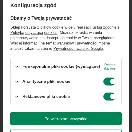
Specyfikacja
Konfiguracja zgód
×
Dołącz do newslettera Green
Dbamy o Twoją prywatność
Computers
Sklep korzysta z plików cookie w celu realizacji usług zgodnie z
Marka
Nvidia
Polityką dotyczącą cookies
. Możesz określić warunki
Zgarnij jako pierwszy informacje o zniżkach i
przechowywania lub dostępu do cookie w Twojej przeglądarce.
rabatach w naszym sklepie!
Więcej informacji na temat warunków i prywatności można
znaleźć także na stronie
Prywatność i warunki Google
.
Seria
GeForce
...
lub zadzwoń od razu, aby odebrać
przy zamówieniu telefonicznym
Zawsze
Funkcjonalne pliki cookie (wymagane)
Gwarancja
Gwarancja na 1 miesiąc
aktywne
50 zł rabatu!
Analityczne pliki cookie
Kod producenta
GeForce GTX TITAN X
Rabat 50 zł przy zamówieniach powyżej 300 zł. Oferta
jednorazowa, nie łączy się z innymi promocjami i nie
obejmuje zamówień hurtowych.
Reklamowe pliki cookie
Seria
NVIDIA GeForce
Wyrażam zgodę na przetwarzanie danych osobowych
na potrzeby newslettera. Więcej w
polityce
prywatności
.
Potwierdzam wszystkie
Stan
Używany