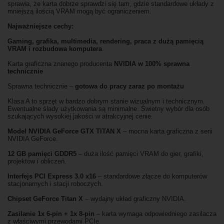
sprawia, że karta dobrze sprawdzi się tam, gdzie standardowe układy z
mniejszą ilością VRAM mogą być ograniczeniem.
Najważniejsze cechy:
Gaming, grafika, multimedia, rendering, praca z dużą pamięcią
VRAM i rozbudowa komputera
Karta graficzna znanego producenta
NVIDIA w 100% sprawna
technicznie
Sprawna technicznie –
gotowa do pracy zaraz po montażu
Klasa A to sprzęt w bardzo dobrym stanie wizualnym i technicznym.
Ewentualne ślady użytkowania są minimalne. Świetny wybór dla osób
szukających wysokiej jakości w atrakcyjnej cenie.
Model NVIDIA GeForce GTX TITAN X
– mocna karta graficzna z serii
NVIDIA GeForce.
12 GB pamięci GDDR5
– duża ilość pamięci VRAM do gier, grafiki,
projektów i obliczeń.
Interfejs PCI Express 3.0 x16
– standardowe złącze do komputerów
stacjonarnych i stacji roboczych.
Chipset GeForce Titan X
– wydajny układ graficzny NVIDIA.
Zasilanie 1x 6-pin + 1x 8-pin
– karta wymaga odpowiedniego zasilacza
z właściwymi przewodami PCIe.