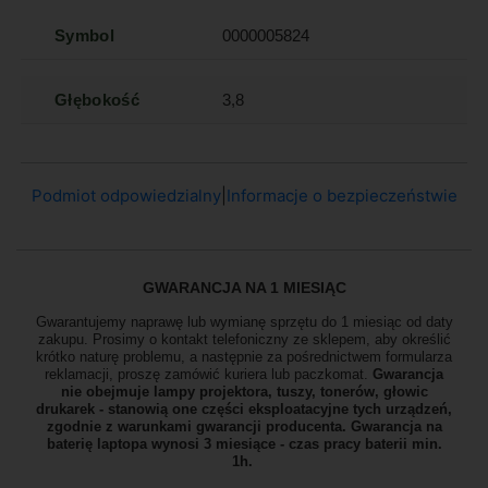
Symbol
0000005824
Głębokość
3,8
Podmiot odpowiedzialny
|
Informacje o bezpieczeństwie
GWARANCJA NA 1 MIESIĄC
Gwarantujemy naprawę lub wymianę sprzętu do 1 miesiąc od daty
zakupu. Prosimy o kontakt telefoniczny ze sklepem, aby określić
krótko naturę problemu, a następnie za pośrednictwem formularza
reklamacji, proszę
zamówić kuriera lub paczkomat.
Gwarancja
nie obejmuje lampy projektora, tuszy, tonerów, głowic
drukarek - stanowią one części eksploatacyjne tych urządzeń,
zgodnie z warunkami gwarancji producenta. Gwarancja na
baterię laptopa wynosi 3 miesiące - czas pracy baterii min.
1h.