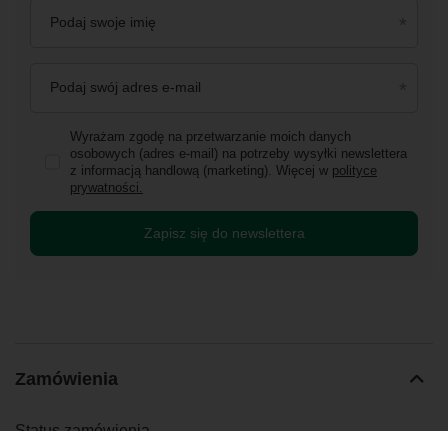
Podaj swoje imię
Podaj swój adres e-mail
Wyrażam zgodę na przetwarzanie moich danych
osobowych (adres e-mail) na potrzeby wysyłki newslettera
z informacją handlową (marketing). Więcej w
polityce
prywatności.
Zapisz się do newslettera
Zamówienia
Status zamówienia