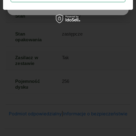
Szanujemy Twoją prywatność – żadnego spamu.
Stan
Używany
Stan
zastępcze
opakowania
Zasilacz w
Tak
zestawie
Pojemność
256
dysku
Podmiot odpowiedzialny
|
Informacje o bezpieczeństwie