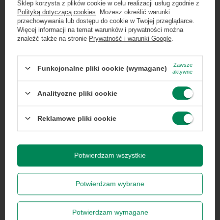
Computers
info@greencomputers.pl
Sklep korzysta z plików cookie w celu realizacji usług zgodnie z
Polityką dotyczącą cookies
. Możesz określić warunki
Zgarnij jako pierwszy informacje o zniżkach i
przechowywania lub dostępu do cookie w Twojej przeglądarce.
Zapytaj o ten produkt
rabatach w naszym sklepie!
Więcej informacji na temat warunków i prywatności można
znaleźć także na stronie
Prywatność i warunki Google
.
...
lub zadzwoń od razu, aby odebrać
przy zamówieniu telefonicznym
Zawsze
Funkcjonalne pliki cookie (wymagane)
aktywne
50 zł rabatu!
Specyfikacja
Analityczne pliki cookie
Rabat 50 zł przy zamówieniach powyżej 300 zł. Oferta
jednorazowa, nie łączy się z innymi promocjami i nie
obejmuje zamówień hurtowych.
Reklamowe pliki cookie
Wyrażam zgodę na przetwarzanie danych osobowych
na potrzeby newslettera. Więcej w
polityce
Marka
Lenovo
prywatności
.
Potwierdzam wszystkie
Seria
ThinkPad
Potwierdzam wybrane
Zapisz się
Gwarancja
Gwarancja na 12
Potwierdzam wymagane
miesięcy