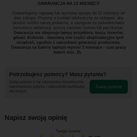
GWARANCJA NA 12 MIESIĘCY
Gwarantujemy naprawę lub wymianę sprzętu do 12 miesięcy od
daty zakupu. Prosimy o kontakt telefoniczny ze sklepem, aby
określić krótko naturę problemu, a następnie za pośrednictwem
formularza reklamacji, proszę
zamówić kuriera lub paczkomat.
Gwarancja nie obejmuje lampy projektora, tuszy, tonerów,
głowic drukarek - stanowią one części eksploatacyjne tych
urządzeń, zgodnie z warunkami gwarancji producenta.
Gwarancja na baterię laptopa wynosi 3 miesiące - czas pracy
baterii min. 1h.
Potrzebujesz pomocy? Masz pytania?
Zadaj pytanie a my odpowiemy niezwłocznie,
Zadaj pytanie
najciekawsze pytania i odpowiedzi publikując
dla innych.
Napisz swoją opinię
Twoja ocena: