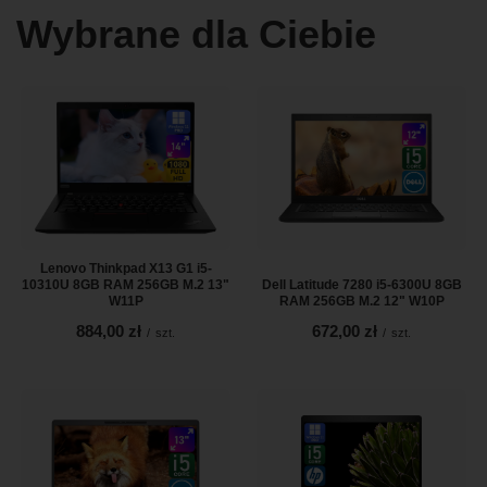
Wybrane dla Ciebie
Lenovo Thinkpad X13 G1 i5-
10310U 8GB RAM 256GB M.2 13"
Dell Latitude 7280 i5-6300U 8GB
W11P
RAM 256GB M.2 12" W10P
884,00 zł
672,00 zł
/
szt.
/
szt.