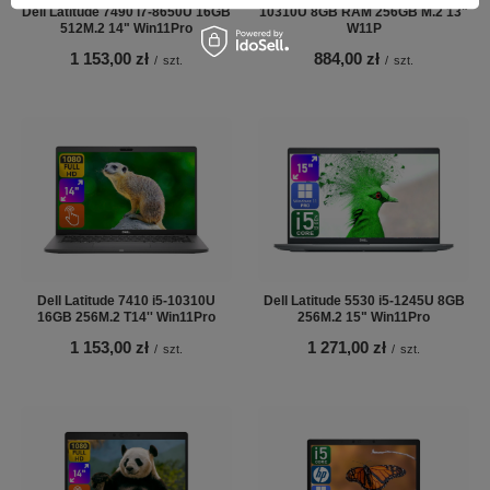
Dell Latitude 7490 i7-8650U 16GB
10310U 8GB RAM 256GB M.2 13"
512M.2 14" Win11Pro
W11P
1 153,00 zł
884,00 zł
/
szt.
/
szt.
Dell Latitude 7410 i5-10310U
Dell Latitude 5530 i5-1245U 8GB
16GB 256M.2 T14'' Win11Pro
256M.2 15" Win11Pro
1 153,00 zł
1 271,00 zł
/
szt.
/
szt.