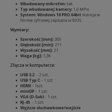
Wbudowany mikrofon:
tak
Typ wbudowanej kamery:
1,0 MPix
System: Windows 10 PRO 64bit
licencja w
formie cyfrowej zapisana w BIOS
Wymiary:
Szerokość [mm]:
305
Głębokość [mm]:
211
Wysokość [mm]:
21
Waga [kg]:
1,36
Złącza w komputerze:
USB 3.2
- 2 szt..
USB Typ C
- 1 szt.
HDMI
- 1szt.
miniDP
- 1 szt.
VGA (D-Sub)
- 1 szt.
RJ-45
- 1 szt.
Wyjście słuchawkowe/wejście