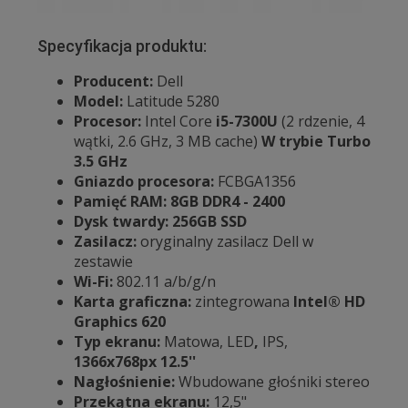
Specyfikacja produktu:
Producent:
Dell
Model:
Latitude 5280
Procesor:
Intel Core
i5-7300U
(2 rdzenie, 4
wątki, 2.6 GHz, 3 MB cache)
W trybie Turbo
3.5 GHz
Gniazdo procesora:
FCBGA1356
Pamięć RAM: 8GB
DDR4 - 2400
Dysk twardy: 256GB SSD
Zasilacz:
oryginalny zasilacz Dell w
zestawie
Wi-Fi:
802.11 a/b/g/n
Karta graficzna:
zintegrowana
Intel® HD
Graphics 620
Typ ekranu:
Matowa, LED
,
IPS,
1366x768px 12.5''
Nagłośnienie:
Wbudowane głośniki stereo
Przekątna ekranu:
12,5"