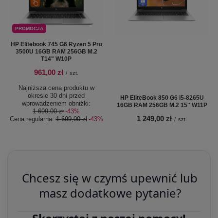
PROMOCJA
HP Elitebook 745 G6 Ryzen 5 Pro
3500U 16GB RAM 256GB M.2
T14" W10P
961,00 zł
/
szt.
Najniższa cena produktu w
okresie 30 dni przed
HP EliteBook 850 G6 i5-8265U
wprowadzeniem obniżki:
16GB RAM 256GB M.2 15" W11P
1 699,00 zł
-43%
1 249,00 zł
Cena regularna:
1 699,00 zł
-43%
/
szt.
Chcesz się w czymś upewnić lub
masz dodatkowe pytanie?