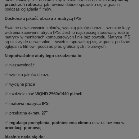
przestrzeń roboczą
, jak również dobrze sprawdza się w grach i
podczas oglądania filmów.
Doskonała jakość obrazu z matrycą IPS
Świetne odwzorowanie kolorów, wysoką jakość obrazu i szerokie kąty
widzenia zapewni matryca IPS. Jest to najczęściej stosowany rodzaj
matrycy w monitorach komputerowych i nie bez powodu. Matryce IPS
są niezwykle uniwersalne – świetnie sprawdzają się w grach, podczas
oglądania filmów i podczas prac graficznych i biurowych.
Niepodważalne atuty tego urządzenia to:
✅ niezawodność
✅ wysoka jakość obrazu
✅ wydajna praca
✅ rozdzielczość
WQHD 2560x1440 pikseli
✅
matowa
matryca IPS
✅ przekątna ekranu
27"
✅
regulacja pochylenia, podniesienia ekranu
oraz ustawienia w
orientacji pionowej
Idealnie nada się do: