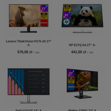
Lenovo ThinkVision P27h-20 27"
A
HP E27Q G4 27'' A-
576,00 zł
441,00 zł
/
szt.
/
szt.
Dell U2421E 24'' A
Philips 275B1 27" A