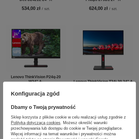
534,00 zł
624,00 zł
/
szt.
/
szt.
Lenovo ThinkVision P24q-20
W24" A-
Lenovo ThinkVision T24i-30 24" A
576,00 zł
534,00 zł
/
szt.
/
szt.
Konfiguracja zgód
Dbamy o Twoją prywatność
Sklep korzysta z plików cookie w celu realizacji usług zgodnie z
Polityką dotyczącą cookies
. Możesz określić warunki
przechowywania lub dostępu do cookie w Twojej przeglądarce.
Więcej informacji na temat warunków i prywatności można