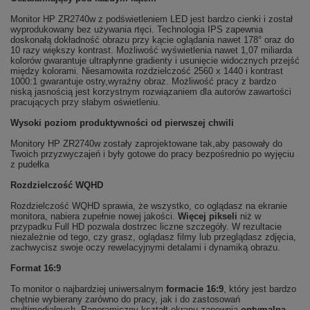
Monitor HP ZR2740w z podświetleniem LED jest bardzo cienki i został
wyprodukowany bez używania rtęci. Technologia IPS zapewnia
doskonałą dokładność obrazu przy kącie oglądania nawet 178° oraz do
10 razy większy kontrast. Możliwość wyświetlenia nawet 1,07 miliarda
kolorów gwarantuje ultrapłynne gradienty i usunięcie widocznych przejść
między kolorami. Niesamowita rozdzielczość 2560 x 1440 i kontrast
1000:1 gwarantuje ostry,wyraźny obraz. Możliwość pracy z bardzo
niską jasnością jest korzystnym rozwiązaniem dla autorów zawartości
pracujących przy słabym oświetleniu.
Wysoki poziom produktywności od pierwszej chwili
Monitory HP ZR2740w zostały zaprojektowane tak,aby pasowały do
Twoich przyzwyczajeń i były gotowe do pracy bezpośrednio po wyjęciu
z pudełka
Rozdzielczość WQHD
Rozdzielczość WQHD sprawia, że wszystko, co oglądasz na ekranie
monitora, nabiera zupełnie nowej jakości.
Więcej pikseli
niż w
przypadku Full HD pozwala dostrzec liczne szczegóły. W rezultacie
niezależnie od tego, czy grasz, oglądasz filmy lub przeglądasz zdjęcia,
zachwycisz swoje oczy rewelacyjnymi detalami i dynamiką obrazu.
Format 16:9
To monitor o najbardziej uniwersalnym
formacie 16:9
, który jest bardzo
chętnie wybierany zarówno do pracy, jak i do zastosowań
multimedialnych. Panoramiczny kształt ekranu zapewnia
optymalną