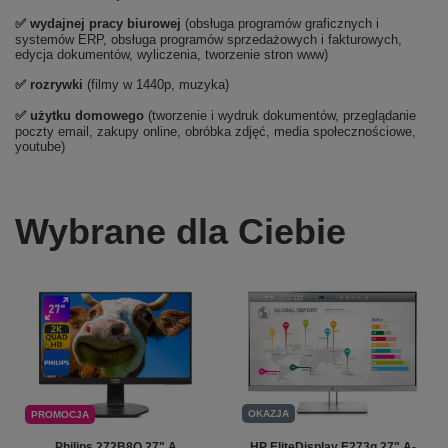
✅
wydajnej pracy biurowej
(obsługa programów graficznych i
systemów ERP, obsługa programów sprzedażowych i fakturowych,
edycja dokumentów, wyliczenia, tworzenie stron www)
✅
rozrywki
(filmy w 1440p, muzyka)
✅ użytku domowego
(tworzenie i wydruk dokumentów, przeglądanie
poczty email, zakupy online, obróbka zdjęć, media społecznościowe,
youtube)
Wybrane dla Ciebie
OKAZJA
PROMOCJA
Philips 272B8Q 27" A
HP EliteDisplay E273q 27" A-