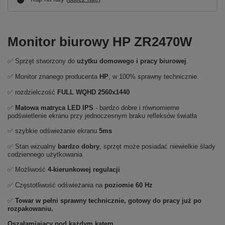
Monitor biurowy HP ZR2470W
✅ Sprzęt stworzony do
użytku domowego i pracy biurowej
.
✅ Monitor znanego producenta
HP
, w 100% sprawny technicznie.
✅ rozdzielczość
FULL WQHD
2560x1440
✅
Matowa matryca LED IPS
- bardzo dobre i równomierne
podświetlenie ekranu przy jednoczesnym braku refleksów światła
✅ szybkie odświeżanie ekranu
5ms
✅ Stan wizualny
bardzo dobry
, sprzęt może posiadać niewielkie ślady
codziennego użytkowania
✅ Możliwość
4-kierunkowej regulacji
✅ Częstotliwość odświeżania na
poziomie 60 Hz
✅
Towar w pełni sprawny technicznie, gotowy do pracy już po
rozpakowaniu.
Oszałamiający pod każdym kątem