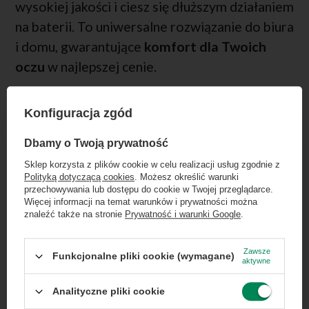
wysokiej jakości i ciesz się dłuższym działaniem
na baterii. To uniwersalne rozwiązanie do biura
i domu, gwarantujące
komfort dla Twoich
oczu
w najlepszej cenie.
Konfiguracja zgód
×
Dołącz do newslettera Green
Dbamy o Twoją prywatność
Computers
Sklep korzysta z plików cookie w celu realizacji usług zgodnie z
Polityką dotyczącą cookies
. Możesz określić warunki
Zgarnij jako pierwszy informacje o zniżkach i
przechowywania lub dostępu do cookie w Twojej przeglądarce.
rabatach w naszym sklepie!
Więcej informacji na temat warunków i prywatności można
znaleźć także na stronie
Prywatność i warunki Google
.
...
lub zadzwoń od razu, aby odebrać
przy zamówieniu telefonicznym
Zawsze
Funkcjonalne pliki cookie (wymagane)
aktywne
50 zł rabatu!
Analityczne pliki cookie
Rabat 50 zł przy zamówieniach powyżej 300 zł. Oferta