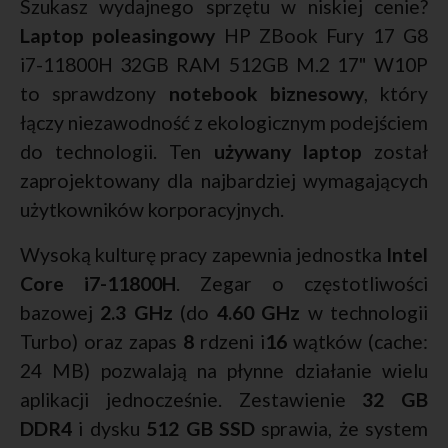
Szukasz wydajnego sprzętu w niskiej cenie?
Laptop poleasingowy
HP ZBook Fury 17 G8
i7-11800H 32GB RAM 512GB M.2 17" W10P
to sprawdzony
notebook biznesowy
, który
łączy niezawodność z ekologicznym podejściem
do technologii. Ten
używany laptop
został
zaprojektowany dla najbardziej wymagających
użytkowników korporacyjnych.
Wysoką kulturę pracy zapewnia jednostka
Intel
Core i7-11800H
. Zegar o częstotliwości
bazowej
2.3 GHz
(do
4.60 GHz
w technologii
Turbo) oraz zapas
8
rdzeni i
16
wątków (cache:
24 MB) pozwalają na płynne działanie wielu
aplikacji jednocześnie. Zestawienie
32 GB
DDR4
i dysku
512 GB SSD
sprawia, że system