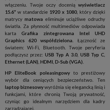
włączeniu. Twoje oczy docenią
wyświetlacz
15.6"
w standardzie
1920 x 1080
, który dzięki
matrycy
matowa
eliminuje uciążliwe odruchy
światła. Za płynność multimediów odpowiada
karta
Grafika zintegrowana Intel UHD
Graphics 620 współdzielona
. Łączność ze
światem: Wi-Fi, Bluetooth. Twoje peryferia
podłączysz przez:
USB Typ A 3.0
,
USB Typ C
,
Ethernet (LAN)
,
HDMI
,
D-Sub (VGA)
.
HP EliteBook poleasingowy
to prestiżowy
wybór dla ceniących bezpieczeństwo. Ten
laptop biznesowy
wyróżnia się elegancką linią i
funkcjami, które chronią Twoją prywatność,
czyniąc go idealnym narzędziem dla kadry
zarządzającej.