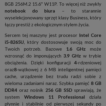
8GB 256M.2 15.6'' W11P. To więcej niż zwykły
notebook do biura
– to starannie
wyselekcjonowany sprzęt klasy Business, który
łączy prestiż z ekologicznym stylem życia.
Sercem tej maszyny jest procesor
Intel Core
i5-8265U
, który dostosowuje swoją moc do
Twoich potrzeb. Bazowe
1.6 GHz
może
wzrosnąć do imponujących
3.9 GHz
w trybie
obciążenia. Dzięki konfiguracji
4
-rdzeniowej
oraz
8
-wątkowej z 6 MB inteligentnej pamięci
cache, urządzenie bez trudu radzi sobie z
wieloma zadaniami naraz. Szybka pamięć
8 GB
DDR4
oraz nośnik
256 GB SSD
sprawiają, że
system
Windows 11 Professional
działa
płynnie i stabilnie od pierwszej sekundy po