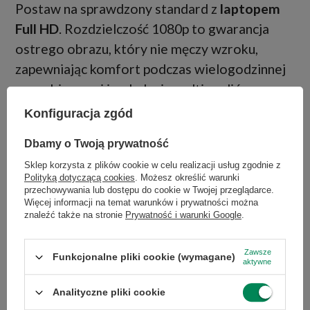
Postaw na sprawdzony standard z
laptopem
Full HD
. Rozdzielczość 1080p to gwarancja
ostrego obrazu, który nie męczy wzroku,
zapewniając komfort podczas wielogodzinnej
pracy biurowej i oglądania multimediów.
Wybierz rozwiązanie łączące
wysoką
Konfiguracja zgód
czytelność
z oszczędnością baterii. Idealny
×
Dołącz do newslettera Green
Dbamy o Twoją prywatność
balans ceny i jakości dla domu oraz biznesu.
Computers
Sklep korzysta z plików cookie w celu realizacji usług zgodnie z
Polityką dotyczącą cookies
. Możesz określić warunki
Zgarnij jako pierwszy informacje o zniżkach i
przechowywania lub dostępu do cookie w Twojej przeglądarce.
rabatach w naszym sklepie!
Więcej informacji na temat warunków i prywatności można
znaleźć także na stronie
Prywatność i warunki Google
.
...
lub zadzwoń od razu, aby odebrać
przy zamówieniu telefonicznym
Zawsze
Funkcjonalne pliki cookie (wymagane)
aktywne
50 zł rabatu!
Analityczne pliki cookie
Rabat 50 zł przy zamówieniach powyżej 300 zł. Oferta