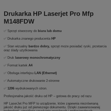
Drukarka HP Laserjet Pro Mfp
M148FDW
✅ Sprzęt stworzony do
biura lub domu
✅ Drukarka znanego producenta
HP
✅ Stan wizualny
bardzo dobry,
sprzęt może posiadać ryski, przetarcia
oraz ślady użytkowania
✅ Druk
laserowy monochromatyczny
✅ Format kartek
A4
✅ Obsługa interfejsu
LAN (Ethernet)
✅ Automatyczne drukowanie 2-stronne
✅
1206
wydrukowanych stron.
Profesjonalna jakość druku od HP – gotowa do pracy od razu
HP LaserJet Pro MFP to urządzenie, które zapewnia niezrównaną
jakość druku już od pierwszego dokumentu. Dzięki zaawansowanej
technologii, umożliwia uzyskanie wyraźnych i profesjonalnych