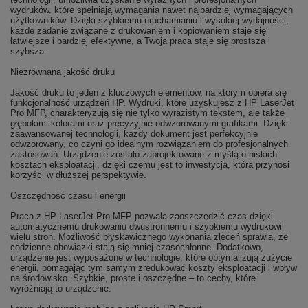
wydruków, które spełniają wymagania nawet najbardziej wymagających
użytkowników. Dzięki szybkiemu uruchamianiu i wysokiej wydajności,
każde zadanie związane z drukowaniem i kopiowaniem staje się
łatwiejsze i bardziej efektywne, a Twoja praca staje się prostsza i
szybsza.
Niezrównana jakość druku
Jakość druku to jeden z kluczowych elementów, na którym opiera się
funkcjonalność urządzeń HP. Wydruki, które uzyskujesz z HP LaserJet
Pro MFP, charakteryzują się nie tylko wyrazistym tekstem, ale także
głębokimi kolorami oraz precyzyjnie odwzorowanymi grafikami. Dzięki
zaawansowanej technologii, każdy dokument jest perfekcyjnie
odwzorowany, co czyni go idealnym rozwiązaniem do profesjonalnych
zastosowań. Urządzenie zostało zaprojektowane z myślą o niskich
kosztach eksploatacji, dzięki czemu jest to inwestycja, która przynosi
korzyści w dłuższej perspektywie.
Oszczędność czasu i energii
Praca z HP LaserJet Pro MFP pozwala zaoszczędzić czas dzięki
automatycznemu drukowaniu dwustronnemu i szybkiemu wydrukowi
wielu stron. Możliwość błyskawicznego wykonania zleceń sprawia, że
codzienne obowiązki stają się mniej czasochłonne. Dodatkowo,
urządzenie jest wyposażone w technologie, które optymalizują zużycie
energii, pomagając tym samym zredukować koszty eksploatacji i wpływ
na środowisko. Szybkie, proste i oszczędne – to cechy, które
wyróżniają to urządzenie.