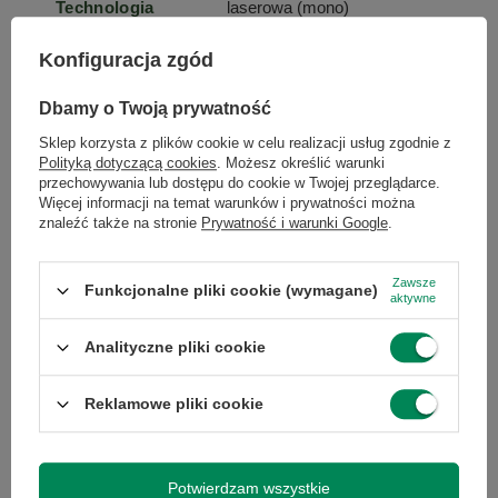
Technologia
laserowa (mono)
druku
Konfiguracja zgód
Maksymalny
A4
Dbamy o Twoją prywatność
format papieru
Sklep korzysta z plików cookie w celu realizacji usług zgodnie z
Polityką dotyczącą cookies
. Możesz określić warunki
Komunikacja
LAN
przechowywania lub dostępu do cookie w Twojej przeglądarce.
Więcej informacji na temat warunków i prywatności można
znaleźć także na stronie
Prywatność i warunki Google
.
Złącza
USB typ B
Zawsze
Funkcjonalne pliki cookie (wymagane)
aktywne
Pojemność
250
podajnika
Analityczne pliki cookie
papieru (kartki)
Reklamowe pliki cookie
Pojemność
150
odbiornika
papieru (kartki)
Potwierdzam wszystkie