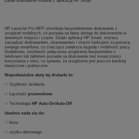
Łatwe drukowanie mobilne z aplikacją HP Smart
HP LaserJet Pro MFP umożliwia bezproblemowe drukowanie z
urządzeń mobilnych, co pozwala na łatwy dostęp do dokumentów w
dowolnym miejscu i czasie. Dzięki aplikacji HP Smart, możesz
zarządzać drukowaniem, skanowaniem i innymi funkcjami za pomocą
swojego smartfona, co znacząco zwiększa wygodę i mobilność pracy.
Dodatkowo, możliwość połączenia urządzenia bezpośrednio z
telefonem lub tabletem pozwala na drukowanie bez konieczności
korzystania z sieci, co sprawia, że urządzenie jest jeszcze bardziej
elastyczne i praktyczne.
Niepodważalne atuty tej drukarki to:
✅ Szybkość działania
✅ Łączność
przewodowa
✅ Technologia
HP Auto-On/Auto-Off
Idealnie nada się do:
✅ biura
✅ użytku domowego