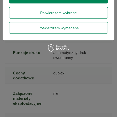
Prędkość druku
30
w czerni
Potwierdzam wybrane
Rozdzielczość
1200 x 1200
Potwierdzam wymagane
druku w czerni
(dpi)
Funkcje druku
automatyczny druk
dwustronny
Cechy
duplex
dodatkowe
Załączone
nie
materiały
eksploatacyjne