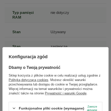
Typ pamięci
nie dotyczy
RAM
Stan
Używany
Stan
zastępcze
opakowania
Konfiguracja zgód
Dbamy o Twoją prywatność
×
Podmiot odpowiedzialny
|
Informacje o bezpieczeństwie
Dołącz do newslettera Green
Sklep korzysta z plików cookie w celu realizacji usług zgodnie z
Polityką dotyczącą cookies
. Możesz określić warunki
Computers
przechowywania lub dostępu do cookie w Twojej przeglądarce.
Więcej informacji na temat warunków i prywatności można
Zgarnij jako pierwszy informacje o zniżkach i
znaleźć także na stronie
Prywatność i warunki Google
.
GWARANCJA NA 12 MIESIĘCY
rabatach w naszym sklepie!
Gwarantujemy naprawę lub wymianę sprzętu do 12 miesięcy od
daty zakupu. Prosimy o kontakt telefoniczny ze sklepem, aby
Zawsze
Funkcjonalne pliki cookie (wymagane)
...
lub zadzwoń od razu, aby odebrać
określić krótko naturę problemu, a następnie za pośrednictwem
aktywne