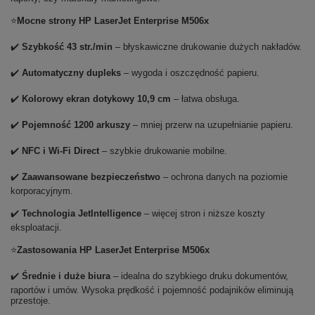
⭐
Mocne strony HP LaserJet Enterprise M506x
✔️
Szybkość 43 str./min
– błyskawiczne drukowanie dużych nakładów.
✔️
Automatyczny dupleks
– wygoda i oszczędność papieru.
✔️
Kolorowy ekran dotykowy 10,9 cm
– łatwa obsługa.
✔️
Pojemność 1200 arkuszy
– mniej przerw na uzupełnianie papieru.
✔️
NFC i Wi-Fi Direct
– szybkie drukowanie mobilne.
✔️
Zaawansowane bezpieczeństwo
– ochrona danych na poziomie
korporacyjnym.
✔️
Technologia JetIntelligence
– więcej stron i niższe koszty
eksploatacji.
⭐
Zastosowania HP LaserJet Enterprise M506x
✔️
Średnie i duże biura
– idealna do szybkiego druku dokumentów,
raportów i umów. Wysoka prędkość i pojemność podajników eliminują
przestoje.