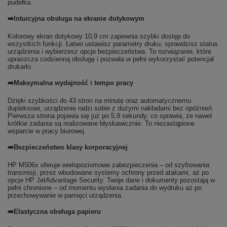
pudełka.
➡️Intuicyjna obsługa na ekranie dotykowym
Kolorowy ekran dotykowy 10,9 cm zapewnia szybki dostęp do
wszystkich funkcji. Łatwo ustawisz parametry druku, sprawdzisz status
urządzenia i wybierzesz opcje bezpieczeństwa. To rozwiązanie, które
upraszcza codzienną obsługę i pozwala w pełni wykorzystać potencjał
drukarki.
➡️Maksymalna wydajność i tempo pracy
Dzięki szybkości do 43 stron na minutę oraz automatycznemu
dupleksowi, urządzenie radzi sobie z dużymi nakładami bez opóźnień.
Pierwsza strona pojawia się już po 5,9 sekundy, co sprawia, że nawet
krótkie zadania są realizowane błyskawicznie. To niezastąpione
wsparcie w pracy biurowej.
➡️Bezpieczeństwo klasy korporacyjnej
HP M506x oferuje wielopoziomowe zabezpieczenia – od szyfrowania
transmisji, przez wbudowane systemy ochrony przed atakami, aż po
opcje HP JetAdvantage Security. Twoje dane i dokumenty pozostają w
pełni chronione – od momentu wysłania zadania do wydruku aż po
przechowywanie w pamięci urządzenia.
➡️Elastyczna obsługa papieru