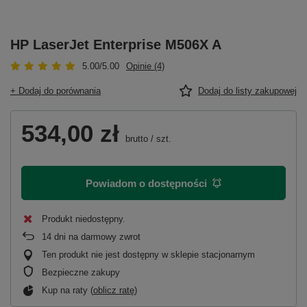
HP LaserJet Enterprise M506X A
5.00/5.00
Opinie (4)
+ Dodaj do porównania
Dodaj do listy zakupowej
534,00 zł
brutto
/
szt.
Powiadom o dostępności
Produkt niedostępny
14
dni na darmowy zwrot
Ten produkt nie jest dostępny w sklepie stacjonarnym
Bezpieczne zakupy
Kup na raty (
oblicz ratę
)