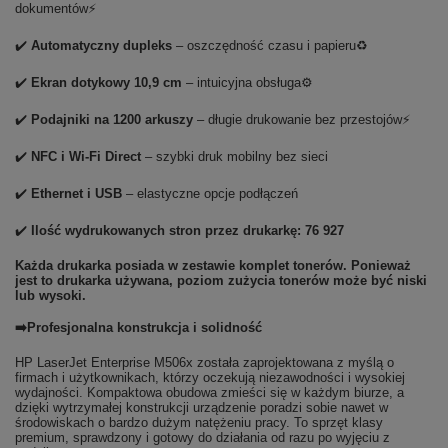
dokumentów⚡
✔️
Automatyczny dupleks
– oszczędność czasu i papieru♻️
✔️
Ekran dotykowy 10,9 cm
– intuicyjna obsługa⚙️
✔️
Podajniki na 1200 arkuszy
– długie drukowanie bez przestojów⚡
✔️
NFC i Wi-Fi Direct
– szybki druk mobilny bez sieci
✔️
Ethernet i USB
– elastyczne opcje podłączeń
✔️
Ilość wydrukowanych stron przez drukarkę: 76 927
Każda drukarka posiada w zestawie komplet tonerów. Ponieważ
jest to drukarka używana, poziom zużycia tonerów może być niski
lub wysoki.
➡️Profesjonalna konstrukcja i solidność
HP LaserJet Enterprise M506x została zaprojektowana z myślą o
firmach i użytkownikach, którzy oczekują niezawodności i wysokiej
wydajności. Kompaktowa obudowa zmieści się w każdym biurze, a
dzięki wytrzymałej konstrukcji urządzenie poradzi sobie nawet w
środowiskach o bardzo dużym natężeniu pracy. To sprzęt klasy
premium, sprawdzony i gotowy do działania od razu po wyjęciu z