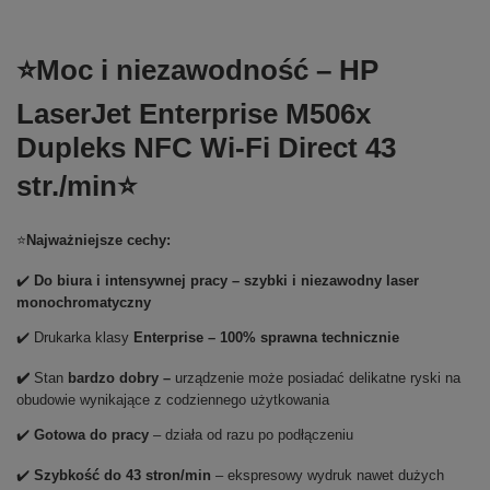
⭐Moc i niezawodność – HP
LaserJet Enterprise M506x
Dupleks NFC Wi-Fi Direct 43
str./min⭐
⭐
Najważniejsze cechy:
✔️
Do biura i intensywnej pracy – szybki i niezawodny laser
monochromatyczny
✔️ Drukarka klasy
Enterprise – 100% sprawna technicznie
✔️
Stan
bardzo dobry –
urządzenie może posiadać delikatne ryski na
obudowie wynikające z codziennego użytkowania
✔️
Gotowa do pracy
– działa od razu po podłączeniu
✔️
Szybkość do 43 stron/min
– ekspresowy wydruk nawet dużych