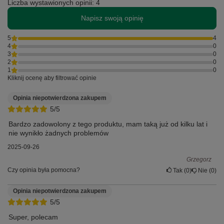
Liczba wystawionych opinii: 4
Napisz swoją opinię
5
4
4
0
3
0
2
0
1
0
Kliknij ocenę aby filtrować opinie
Opinia niepotwierdzona zakupem
5/5
Bardzo zadowolony z tego produktu, mam taką już od kilku lat i
nie wynikło żadnych problemów
2025-09-26
Grzegorz
Czy opinia była pomocna?
Tak
0
Nie
0
Opinia niepotwierdzona zakupem
5/5
Super, polecam