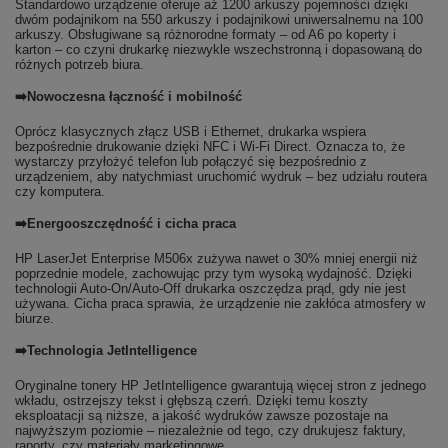
Standardowo urządzenie oferuje aż 1200 arkuszy pojemności dzięki
dwóm podajnikom na 550 arkuszy i podajnikowi uniwersalnemu na 100
arkuszy. Obsługiwane są różnorodne formaty – od A6 po koperty i
karton – co czyni drukarkę niezwykle wszechstronną i dopasowaną do
różnych potrzeb biura.
➡️Nowoczesna łączność i mobilność
Oprócz klasycznych złącz USB i Ethernet, drukarka wspiera
bezpośrednie drukowanie dzięki NFC i Wi-Fi Direct. Oznacza to, że
wystarczy przyłożyć telefon lub połączyć się bezpośrednio z
urządzeniem, aby natychmiast uruchomić wydruk – bez udziału routera
czy komputera.
➡️Energooszczędność i cicha praca
HP LaserJet Enterprise M506x zużywa nawet o 30% mniej energii niż
poprzednie modele, zachowując przy tym wysoką wydajność. Dzięki
technologii Auto-On/Auto-Off drukarka oszczędza prąd, gdy nie jest
używana. Cicha praca sprawia, że urządzenie nie zakłóca atmosfery w
biurze.
➡️Technologia JetIntelligence
Oryginalne tonery HP JetIntelligence gwarantują więcej stron z jednego
wkładu, ostrzejszy tekst i głębszą czerń. Dzięki temu koszty
eksploatacji są niższe, a jakość wydruków zawsze pozostaje na
najwyższym poziomie – niezależnie od tego, czy drukujesz faktury,
raporty, czy materiały marketingowe.