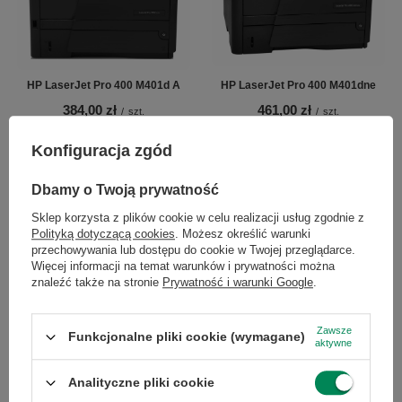
HP LaserJet Pro 400 M401d A
HP LaserJet Pro 400 M401dne
384,00 zł
461,00 zł
/
szt.
/
szt.
Konfiguracja zgód
Dbamy o Twoją prywatność
Sklep korzysta z plików cookie w celu realizacji usług zgodnie z
Polityką dotyczącą cookies
. Możesz określić warunki
przechowywania lub dostępu do cookie w Twojej przeglądarce.
Więcej informacji na temat warunków i prywatności można
znaleźć także na stronie
Prywatność i warunki Google
.
HP LaserJet Pro M402dne A
Zawsze
547,00 zł
/
szt.
Funkcjonalne pliki cookie (wymagane)
aktywne
Analityczne pliki cookie