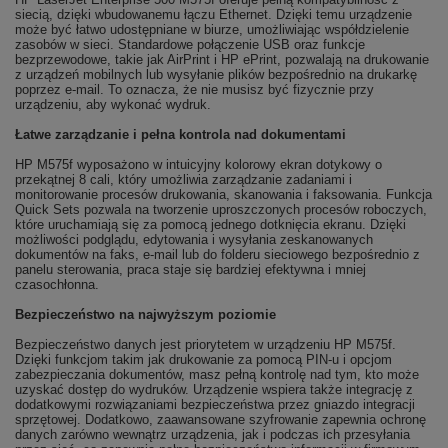
siecią, dzięki wbudowanemu łączu Ethernet. Dzięki temu urządzenie
może być łatwo udostępniane w biurze, umożliwiając współdzielenie
zasobów w sieci. Standardowe połączenie USB oraz funkcje
bezprzewodowe, takie jak AirPrint i HP ePrint, pozwalają na drukowanie
z urządzeń mobilnych lub wysyłanie plików bezpośrednio na drukarkę
poprzez e-mail. To oznacza, że nie musisz być fizycznie przy
urządzeniu, aby wykonać wydruk.
Łatwe zarządzanie i pełna kontrola nad dokumentami
HP M575f wyposażono w intuicyjny kolorowy ekran dotykowy o
przekątnej 8 cali, który umożliwia zarządzanie zadaniami i
monitorowanie procesów drukowania, skanowania i faksowania. Funkcja
Quick Sets pozwala na tworzenie uproszczonych procesów roboczych,
które uruchamiają się za pomocą jednego dotknięcia ekranu. Dzięki
możliwości podglądu, edytowania i wysyłania zeskanowanych
dokumentów na faks, e-mail lub do folderu sieciowego bezpośrednio z
panelu sterowania, praca staje się bardziej efektywna i mniej
czasochłonna.
Bezpieczeństwo na najwyższym poziomie
Bezpieczeństwo danych jest priorytetem w urządzeniu HP M575f.
Dzięki funkcjom takim jak drukowanie za pomocą PIN-u i opcjom
zabezpieczania dokumentów, masz pełną kontrolę nad tym, kto może
uzyskać dostęp do wydruków. Urządzenie wspiera także integrację z
dodatkowymi rozwiązaniami bezpieczeństwa przez gniazdo integracji
sprzętowej. Dodatkowo, zaawansowane szyfrowanie zapewnia ochronę
danych zarówno wewnątrz urządzenia, jak i podczas ich przesyłania