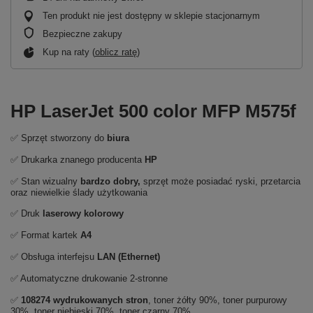
Ten produkt nie jest dostępny w sklepie stacjonarnym
Bezpieczne zakupy
Kup na raty (
oblicz ratę
)
HP LaserJet 500 color MFP M575f
✅ Sprzęt stworzony do
biura
✅ Drukarka znanego producenta
HP
✅ Stan wizualny
bardzo dobry,
sprzęt może posiadać ryski, przetarcia
oraz niewielkie ślady użytkowania
✅ Druk
laserowy kolorowy
✅ Format kartek
A4
✅ Obsługa interfejsu
LAN (Ethernet)
✅ Automatyczne drukowanie 2-stronne
✅
108274 wydrukowanych stron
, toner żółty 90%, toner purpurowy
30%, toner niebieski 70%, toner czarny 70%