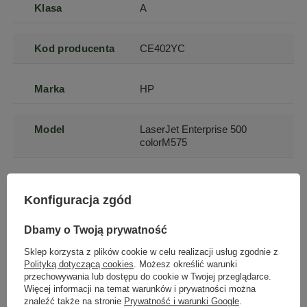
Klasa
A
Kod producenta
CE402YC
Marka
HP
Model
LaserJet Enterprise 500
colorM575
Kolor
biały
urządzenia
Konfiguracja zgód
Dbamy o Twoją prywatność
Szerokość
66.3
produktu
Sklep korzysta z plików cookie w celu realizacji usług zgodnie z
Polityką dotyczącą cookies
. Możesz określić warunki
przechowywania lub dostępu do cookie w Twojej przeglądarce.
Więcej informacji na temat warunków i prywatności można
Głębokość
55.5
znaleźć także na stronie
Prywatność i warunki Google
.
produktu