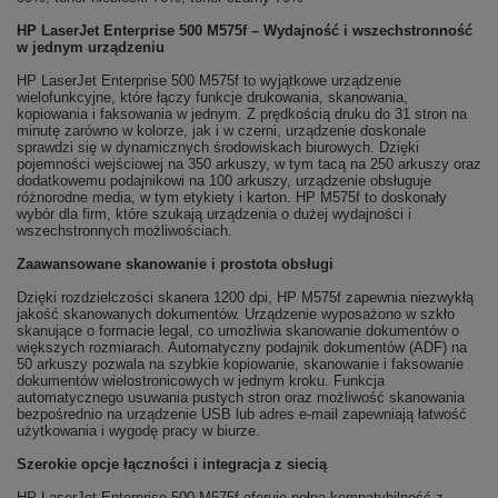
HP LaserJet Enterprise 500 M575f – Wydajność i wszechstronność
w jednym urządzeniu
HP LaserJet Enterprise 500 M575f to wyjątkowe urządzenie
wielofunkcyjne, które łączy funkcje drukowania, skanowania,
kopiowania i faksowania w jednym. Z prędkością druku do 31 stron na
minutę zarówno w kolorze, jak i w czerni, urządzenie doskonale
sprawdzi się w dynamicznych środowiskach biurowych. Dzięki
pojemności wejściowej na 350 arkuszy, w tym tacą na 250 arkuszy oraz
dodatkowemu podajnikowi na 100 arkuszy, urządzenie obsługuje
różnorodne media, w tym etykiety i karton. HP M575f to doskonały
wybór dla firm, które szukają urządzenia o dużej wydajności i
wszechstronnych możliwościach.
Zaawansowane skanowanie i prostota obsługi
Dzięki rozdzielczości skanera 1200 dpi, HP M575f zapewnia niezwykłą
jakość skanowanych dokumentów. Urządzenie wyposażono w szkło
skanujące o formacie legal, co umożliwia skanowanie dokumentów o
większych rozmiarach. Automatyczny podajnik dokumentów (ADF) na
50 arkuszy pozwala na szybkie kopiowanie, skanowanie i faksowanie
dokumentów wielostronicowych w jednym kroku. Funkcja
automatycznego usuwania pustych stron oraz możliwość skanowania
bezpośrednio na urządzenie USB lub adres e-mail zapewniają łatwość
użytkowania i wygodę pracy w biurze.
Szerokie opcje łączności i integracja z siecią
HP LaserJet Enterprise 500 M575f oferuje pełną kompatybilność z