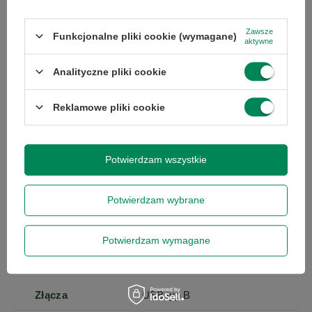
Zawsze
Funkcjonalne pliki cookie (wymagane)
Wysokość
58.5
aktywne
produktu
Analityczne pliki cookie
Typ
Drukarka
wielofunkcyjna
Reklamowe pliki cookie
Technologia
laserowa (kolor)
druku
Potwierdzam wszystkie
Maksymalny
A4
Potwierdzam wybrane
format papieru
Potwierdzam wymagane
Komunikacja
LAN
Złącza
USB typ B