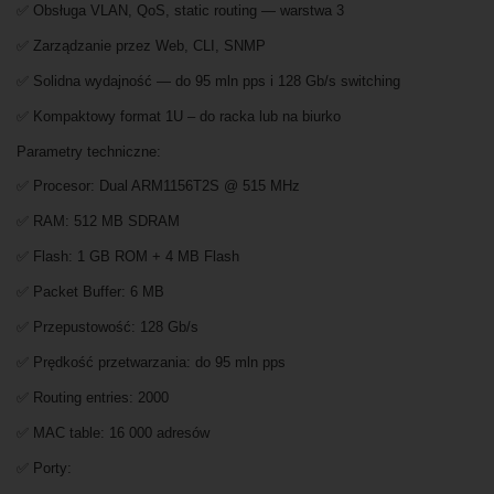
✅ Obsługa VLAN, QoS, static routing — warstwa 3
✅ Zarządzanie przez Web, CLI, SNMP
✅ Solidna wydajność — do 95 mln pps i 128 Gb/s switching
✅ Kompaktowy format 1U – do racka lub na biurko
Parametry techniczne:
✅ Procesor: Dual ARM1156T2S @ 515 MHz
✅ RAM: 512 MB SDRAM
✅ Flash: 1 GB ROM + 4 MB Flash
✅ Packet Buffer: 6 MB
✅ Przepustowość: 128 Gb/s
✅ Prędkość przetwarzania: do 95 mln pps
✅ Routing entries: 2000
✅ MAC table: 16 000 adresów
✅ Porty: