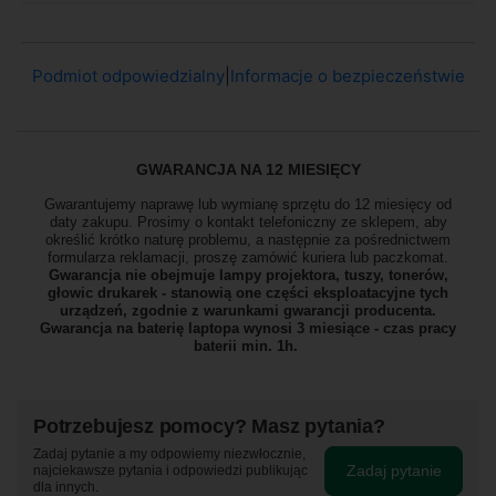
Podmiot odpowiedzialny
|
Informacje o bezpieczeństwie
GWARANCJA NA 12 MIESIĘCY
Gwarantujemy naprawę lub wymianę sprzętu do 12 miesięcy od
daty zakupu. Prosimy o kontakt telefoniczny ze sklepem, aby
określić krótko naturę problemu, a następnie za pośrednictwem
formularza reklamacji, proszę
zamówić kuriera lub paczkomat.
Gwarancja nie obejmuje lampy projektora, tuszy, tonerów,
głowic drukarek - stanowią one części eksploatacyjne tych
urządzeń, zgodnie z warunkami gwarancji producenta.
Gwarancja na baterię laptopa wynosi 3 miesiące - czas pracy
baterii min. 1h.
Potrzebujesz pomocy? Masz pytania?
Zadaj pytanie a my odpowiemy niezwłocznie,
Zadaj pytanie
najciekawsze pytania i odpowiedzi publikując
dla innych.