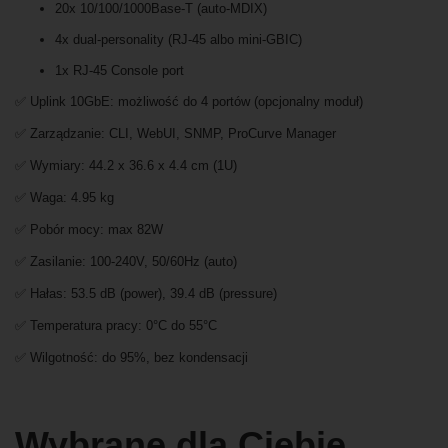
20x 10/100/1000Base-T (auto-MDIX)
4x dual-personality (RJ-45 albo mini-GBIC)
1x RJ-45 Console port
✅ Uplink 10GbE: możliwość do 4 portów (opcjonalny moduł)
✅ Zarządzanie: CLI, WebUI, SNMP, ProCurve Manager
✅ Wymiary: 44.2 x 36.6 x 4.4 cm (1U)
✅ Waga: 4.95 kg
✅ Pobór mocy: max 82W
✅ Zasilanie: 100-240V, 50/60Hz (auto)
✅ Hałas: 53.5 dB (power), 39.4 dB (pressure)
✅ Temperatura pracy: 0°C do 55°C
✅ Wilgotność: do 95%, bez kondensacji
Wybrane dla Ciebie