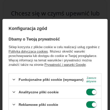
Chcesz się w czymś upewnić lub
masz dodatkowe pytanie?
Konfiguracja zgód
Skorzystaj z naszej pomocy!
×
Dołącz do newslettera Green
+48 796 758 658
Dbamy o Twoją prywatność
Computers
info@greencomputers.pl
Sklep korzysta z plików cookie w celu realizacji usług zgodnie z
Polityką dotyczącą cookies
. Możesz określić warunki
Zgarnij jako pierwszy informacje o zniżkach i
Zapytaj o ten produkt
przechowywania lub dostępu do cookie w Twojej przeglądarce.
rabatach w naszym sklepie!
Więcej informacji na temat warunków i prywatności można
znaleźć także na stronie
Prywatność i warunki Google
.
...
lub zadzwoń od razu, aby odebrać
przy zamówieniu telefonicznym
Zawsze
Funkcjonalne pliki cookie (wymagane)
aktywne
50 zł rabatu!
Specyfikacja
Analityczne pliki cookie
Rabat 50 zł przy zamówieniach powyżej 300 zł. Oferta
jednorazowa, nie łączy się z innymi promocjami i nie
obejmuje zamówień hurtowych.
Reklamowe pliki cookie