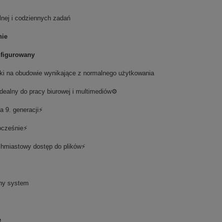
alnej i codziennych zadań
nie
nfigurowany
ki na obudowie wynikające z normalnego użytkowania
dealny do pracy biurowej i multimediów⚙️
a 9. generacji⚡
ocześnie⚡
chmiastowy dostęp do plików⚡
zny system
e