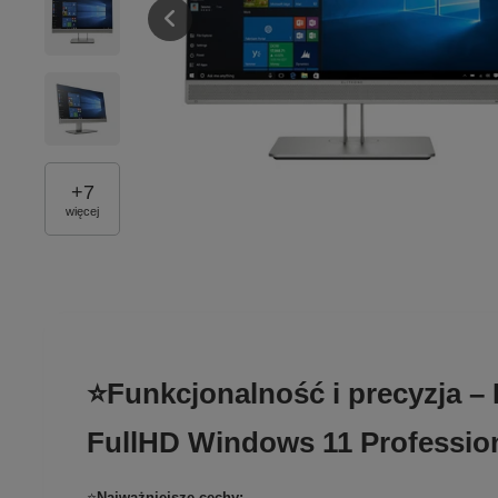
+
7
więcej
⭐Funkcjonalność i precyzja 
FullHD Windows 11 Professio
⭐
Najważniejsze cechy: