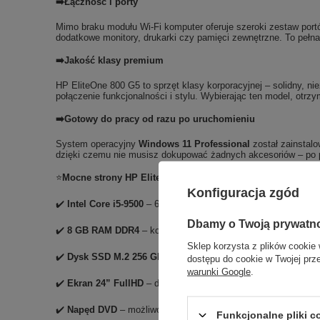
➡️Łączność i porty
Mimo braku modułu Wi-Fi komputer oferuje szeroki zestaw por
dodatkowe monitory, drukarki czy pamięci zewnętrzne. To pełn
➡️Jakość klasy premium
HP EliteOne 800 G5 to sprzęt klasy korporacyjnej – solidny, n
połączenie funkcjonalności i stylu. Wybierając ten model, otr
➡️Gotowy do pracy od razu po uruchomieniu
System operacyjny
Windows 11 Professional
został zainstalo
dzięki czemu nie musisz dokupować żadnych akcesoriów – po pr
⭐
Mocne strony HP EliteOne 800 G5
Konfiguracja zgód
✔️
Intel Core i5-9500
– 6-rdzeniowy procesor, szybki i energoo
Dbamy o Twoją prywatn
✔️
8 GB RAM DDR4
– komfortowa praca w wielu aplikacjach je
Sklep korzysta z plików cookie 
✔️
Dysk SSD M.2 256 GB
– błyskawiczny dostęp do danych i s
dostępu do cookie w Twojej prz
warunki Google
.
✔️
Ekran 24” FullHD
– duża powierzchnia robocza i doskonała 
✔️
Napęd DVD
– możliwość odtwarzania i nagrywania płyt
Funkcjonalne pliki 