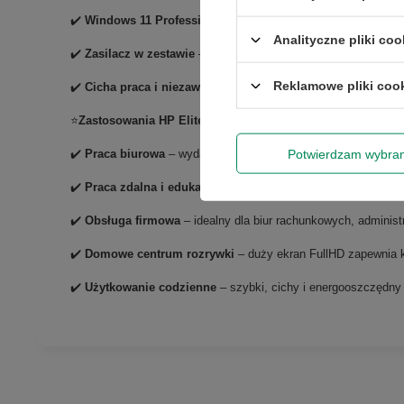
✔️
Windows 11 Professional
– stabilny i bezpieczny system o
Analityczne pliki coo
✔️
Zasilacz w zestawie
– pełna gotowość do pracy
Reklamowe pliki coo
✔️
Cicha praca i niezawodność
– idealny do codziennego uży
⭐
Zastosowania HP EliteOne 800 G5
Potwierdzam wybra
✔️
Praca biurowa
– wydajny procesor i duży ekran ułatwiają tw
✔️
Praca zdalna i edukacja
– stabilna praca systemu Windows 
✔️
Obsługa firmowa
– idealny dla biur rachunkowych, administra
✔️
Domowe centrum rozrywki
– duży ekran FullHD zapewnia k
✔️
Użytkowanie codzienne
– szybki, cichy i energooszczędny 