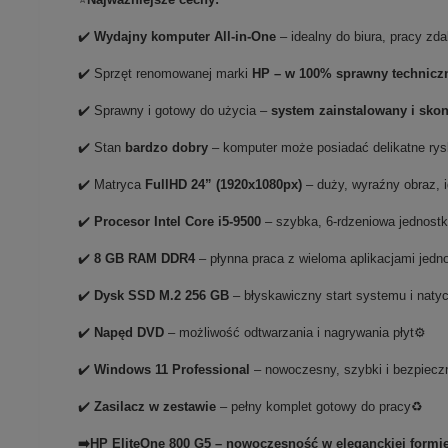
✔️
Wydajny komputer All-in-One
– idealny do biura, pracy zd
✔️ Sprzęt renomowanej marki
HP – w 100% sprawny technicz
✔️ Sprawny i gotowy do użycia –
system zainstalowany i sko
✔️ Stan
bardzo dobry
– komputer może posiadać delikatne rys
✔️ Matryca
FullHD 24” (1920x1080px)
– duży, wyraźny obraz, i
✔️
Procesor Intel Core i5-9500
– szybka, 6-rdzeniowa jednostk
✔️
8 GB RAM DDR4
– płynna praca z wieloma aplikacjami jedn
✔️
Dysk SSD M.2 256 GB
– błyskawiczny start systemu i naty
✔️
Napęd DVD
– możliwość odtwarzania i nagrywania płyt⚙️
✔️
Windows 11 Professional
– nowoczesny, szybki i bezpiec
✔️
Zasilacz w zestawie
– pełny komplet gotowy do pracy♻️
➡️HP EliteOne 800 G5 – nowoczesność w eleganckiej formi