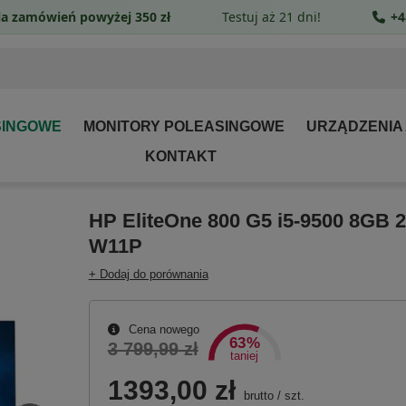
a zamówień powyżej 350 zł
Testuj aż 21 dni!
+4
SINGOWE
MONITORY POLEASINGOWE
URZĄDZENIA
KONTAKT
HP EliteOne 800 G5 i5-9500 8GB 
W11P
+ Dodaj do porównania
Cena nowego
63%
3 799,99 zł
taniej
1393,00 zł
brutto
/
szt.