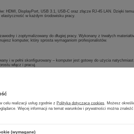
tów: HDMI, DisplayPort, USB 3.1, USB-C oraz złącze RJ-45 LAN. Dzięki temu
a elastyczność w każdym środowisku pracy.
iezawodny i zoptymalizowany do długiej pracy. Wykonany z trwałych materiałów
zymujesz komputer, który sprosta wymaganiom profesjonalistów.
wany i w pełni skonfigurowany – komputer jest gotowy do użycia natychmiast 
ostu włącz i pracuj.
szczędny
ość
dnocześnie
w celu realizacji usług zgodnie z
Polityką dotyczącą cookies
. Możesz określi
zybki start systemu
eglądarce. Więcej informacji na temat warunków i prywatności można znaleźć
jakość obrazu
cookie (wymagane)