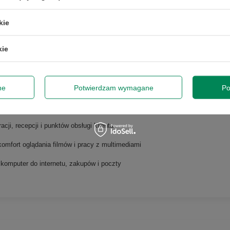
peracyjny
kie
kie
tku
ne
Potwierdzam wymagane
Po
orzenie dokumentów, raportów i prezentacji
11 Pro i szybki SSD gwarantują komfort nauki i pracy
cji, recepcji i punktów obsługi klienta
omfort oglądania filmów i pracy z multimediami
komputer do internetu, zakupów i poczty