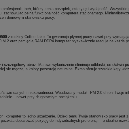
o profesjonalistach, którzy cenią porządek, estetykę i wydajność. Wszystk
ku, zachowując pełną funkcjonalność komputera stacjonarnego. Minimalistyc
urze i domowym stanowisku pracy.
9500
z rodziny Coffee Lake. To gwarancja płynnej pracy nawet przy wymagają
 M.2 oraz pamięcią RAM DDR4 komputer błyskawicznie reaguje na każde pole
 i szczegółowy obraz. Matowe wykończenie eliminuje odblaski, co ułatwia pr
iej się męczą, a kolory pozostają naturalne. Ekran oferuje szerokie kąty w
ństwie danych i niezawodności. Wbudowany moduł TPM 2.0 chroni Twoje info
tabilnie – nawet przy długotrwałym obciążeniu.
itor i komputer to jedno urządzenie. Dzięki temu Twoje stanowisko pracy je
 pozwala dopasować pozycję do indywidualnych preferencji. To idealne rozwi