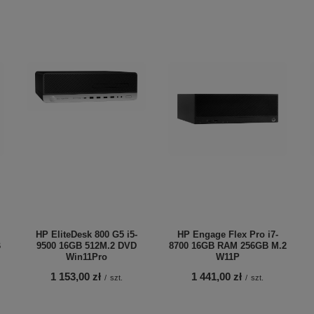
HP EliteDesk 800 G5 i5-
HP Engage Flex Pro i7-
B
9500 16GB 512M.2 DVD
8700 16GB RAM 256GB M.2
Win11Pro
W11P
1 153,00 zł
1 441,00 zł
/
szt.
/
szt.