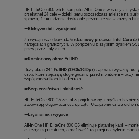
HP EliteOne 800 G5 to komputer All-in-One stworzony z myślą 
przekątnej 24 cale – dzięki temu oszczędzasz miejsce na biur
sprawia, że urządzenie doskonale prezentuje się w każdym bi
➡️Efektywność i wydajność
Za wydajność odpowiada
6-rdzeniowy procesor Intel Core i5-
narzędziach graficznych. W połączeniu z szybkim dyskiem SSD
pracy przez cały dzień.
➡️Komfortowy obraz FullHD
Duży ekran
24” FullHD (1920x1080px)
zapewnia wyraźny, ostry
osób, które spędzają długie godziny przed monitorem – oczy mn
współpracownikom lub klientom.
➡️Bezpieczeństwo i stabilność
HP EliteOne 800 G5 został zaprojektowany z myślą o bezpiecze
zapewniają długowieczność sprzętu. Urządzenie działa cicho i s
➡️Ergonomia i wygoda
All-in-One HP EliteOne 800 G5 eliminuje plątaninę kabli – mon
oszczędza przestrzeń, a możliwość regulacji nachylenia ekranu