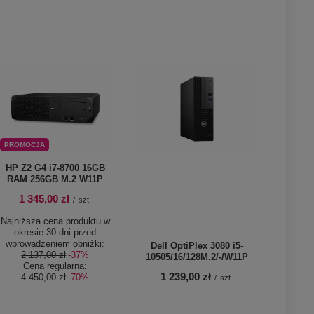
PROMOCJA
HP Z2 G4 i7-8700 16GB
RAM 256GB M.2 W11P
1 345,00 zł
/
szt.
Najniższa cena produktu w
okresie 30 dni przed
wprowadzeniem obniżki:
Dell OptiPlex 3080 i5-
2 137,00 zł
-37%
10505/16/128M.2/-/W11P
Cena regularna:
1 239,00 zł
4 450,00 zł
-70%
/
szt.