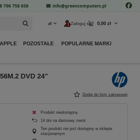
8 796 758 658
info@greencomputers.pl
0,00 zł
zł
Zaloguj się
 APPLE
POZOSTAŁE
POPULARNE MARKI
256M.2 DVD 24"
Dodaj do listy zakupowej
Produkt niedostępny
14
dni na darmowy zwrot
Ten produkt nie jest dostępny w sklepie
stacjonarnym