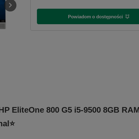
Powiadom o dostępności
– HP EliteOne 800 G5 i5-9500 8GB R
nal⭐