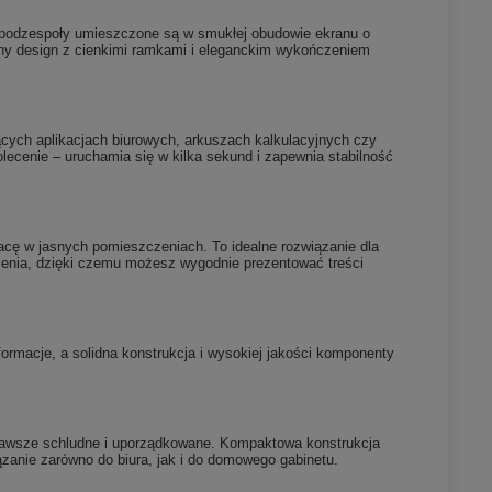
ie podzespoły umieszczone są w smukłej obudowie ekranu o
zny design z cienkimi ramkami i eleganckim wykończeniem
cych aplikacjach biurowych, arkuszach kalkulacyjnych czy
cenie – uruchamia się w kilka sekund i zapewnia stabilność
acę w jasnych pomieszczeniach. To idealne rozwiązanie dla
idzenia, dzięki czemu możesz wygodnie prezentować treści
rmacje, a solidna konstrukcja i wysokiej jakości komponenty
st zawsze schludne i uporządkowane. Kompaktowa konstrukcja
ązanie zarówno do biura, jak i do domowego gabinetu.