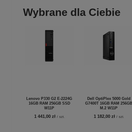
Wybrane dla Ciebie
Lenovo P330 G2 E-2224G
Dell OptiPlex 5000 Gold
16GB RAM 256GB SSD
G7400T 16GB RAM 256G
W11P
M.2 W11P
1 441,00 zł
1 182,00 zł
/
szt.
/
szt.