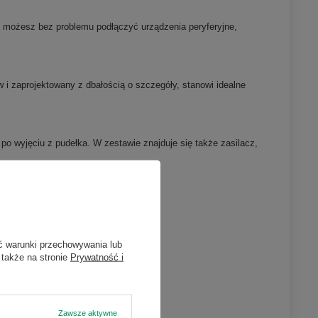
 możesz bez problemu podłączyć urządzenia peryferyjne,
 i zaprojektowany z dbałością o szczegóły, stanowi idealne
po wyjęciu z pudełka. W zestawie znajduje się także zasilacz,
ć warunki przechowywania lub
 także na stronie
Prywatność i
Zawsze aktywne