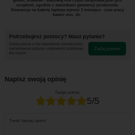
głowic drukarek - stanowią one części eksploatacyjne tych
urządzeń, zgodnie z warunkami gwarancji producenta.
Gwarancja na baterię laptopa wynosi 3 miesiące - czas pracy
baterii min. 1h.
Potrzebujesz pomocy? Masz pytania?
Zadaj pytanie a my odpowiemy niezwłocznie,
Zadaj pytanie
najciekawsze pytania i odpowiedzi publikując
dla innych.
Napisz swoją opinię
Twoja ocena:
5/5
Treść twojej opinii