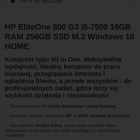
Kup na raty (
oblicz ratę
)
HP EliteOne 800 G3 i5-7500 16GB
RAM 256GB SSD M.2 Windows 10
HOME
Komputer typu All in One. Maksymalna
wydajność, Idealny komputer do pracy
biurowej, przeglądania internetu i
oglądania filmów, a przede wszystkim - do
profesjonalnych zadań, gdzie liczy się
szybkość działania i niezawodność
✅ Sprzęt stworzony do
użytku domowego
i
pracy biurowej.
✅ Komputer znanego producenta
HP
, w
100% sprawny technicznie
.
✅ Stan wizualny
bardzo dobry
, sprzęt może posiadać lekkie
zarysowania na obudowie oraz ślady wynikające z użytkowania
urządzenia.