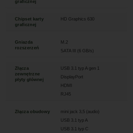
graficznej
Chipset karty
HD Graphics 630
graficznej
Gniazda
M.2
rozszerzeń
SATA III (6 GB/s)
Złącza
USB 3.1 typ A gen 1
zewnętrzne
DisplayPort
płyty głównej
HDMI
RJ45
Złącza obudowy
mini jack 3,5 (audio)
USB 3.1 typ A
USB 3.1 typ C