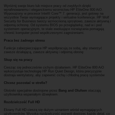
Wyróżnij swoje biuro lub miejsce pracy od zwykłych dzięki
wyrafinowanemu i eleganckiemu wzornictwu HP EliteOne 800 AiO.
Wyposażony w procesor Intel® Core™ 7. generacji, jest gotowy na
wszystkie Twoje wymagające projekty i wirtualne konferencje. HP Wolf
Security for Business tworzy wzmocnioną sprzętowo, zawsze aktywną i
odporną ochronę. Od systemu BIOS po przeglądarkę, nad w i pod
systemem operacyjnym, te stale ewoluujące rozwiązania pomagają
chronić komputer przed współczesnymi zagrożeniami.
Praca bez żadnego stresu
Funkcje zabezpieczające HP współpracują ze sobą, aby stworzyć
zawsze działającą, zawsze aktywną i odporną obronę
Skup się na pracy
Ciesząc się jednocześnie cichym działaniem. HP EliteOne 800 AiO
wykorzystuje technologię HP Run Quiet Design, która precyzyjnie
dostraja wentylatory, aby zapewnić cichą i chłodną pracę systemów
Chcesz pozostać w strefie?
Głośniki specjalnie dostrojone przez
Bang and Olufsen
otaczają
użytkownika wspaniałym dźwiękiem.
Rozdzielczość Full HD
Ekrany Full HD cieszą się dużym uznaniem wśród wymagających
użytkowników. Wysoka rozdzielczość pozwoli dostrzec każdy detal, co