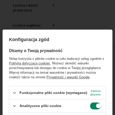
Liczba rdzeni
4
procesora
Liczba wątków
4
procesora
Konfiguracja zgód
Typ pamięci
DDR4
×
Dołącz do newslettera Green
RAM
Dbamy o Twoją prywatność
Computers
Sklep korzysta z plików cookie w celu realizacji usług zgodnie z
Polityką dotyczącą cookies
. Możesz określić warunki
Wielkość
16 GB
Zgarnij jako pierwszy informacje o zniżkach i
przechowywania lub dostępu do cookie w Twojej przeglądarce.
pamięci RAM
rabatach w naszym sklepie!
Więcej informacji na temat warunków i prywatności można
znaleźć także na stronie
Prywatność i warunki Google
.
...
lub zadzwoń od razu, aby odebrać
Typ dysku
SSD
twardego
przy zamówieniu telefonicznym
Zawsze
Funkcjonalne pliki cookie (wymagane)
aktywne
50 zł rabatu!
Pojemność
256
Analityczne pliki cookie
dysku
Rabat 50 zł przy zamówieniach powyżej 300 zł. Oferta
jednorazowa, nie łączy się z innymi promocjami i nie