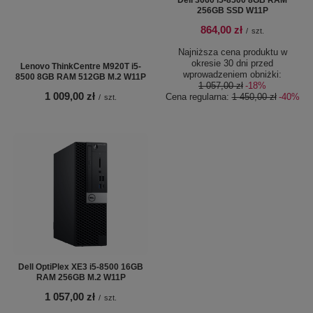
Dell 3060 i5-8500 8GB RAM
256GB SSD W11P
864,00 zł
/
szt.
Najniższa cena produktu w
okresie 30 dni przed
Lenovo ThinkCentre M920T i5-
wprowadzeniem obniżki:
8500 8GB RAM 512GB M.2 W11P
1 057,00 zł
-18%
1 009,00 zł
Cena regularna:
1 450,00 zł
-40%
/
szt.
Dell OptiPlex XE3 i5-8500 16GB
RAM 256GB M.2 W11P
1 057,00 zł
/
szt.