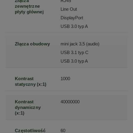
Złącza
RJ45
zewnętrzne
Line Out
płyty głównej
DisplayPort
USB 3.0 typ A
Złącza obudowy
mini jack 3,5 (audio)
USB 3.1 typ C
USB 3.0 typ A
Kontrast
1000
statyczny (x:1)
Kontrast
40000000
dynamiczny
(x:1)
Częstotliwość
60