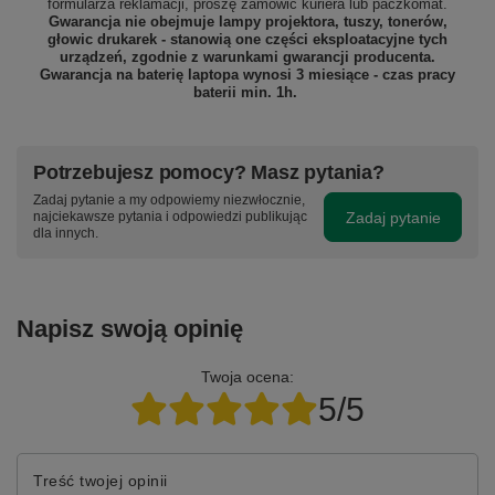
formularza reklamacji, proszę
zamówić kuriera lub paczkomat.
Gwarancja nie obejmuje lampy projektora, tuszy, tonerów,
głowic drukarek - stanowią one części eksploatacyjne tych
urządzeń, zgodnie z warunkami gwarancji producenta.
Gwarancja na baterię laptopa wynosi 3 miesiące - czas pracy
baterii min. 1h.
Potrzebujesz pomocy? Masz pytania?
Zadaj pytanie a my odpowiemy niezwłocznie,
Zadaj pytanie
najciekawsze pytania i odpowiedzi publikując
dla innych.
Napisz swoją opinię
Twoja ocena:
5/5
Treść twojej opinii