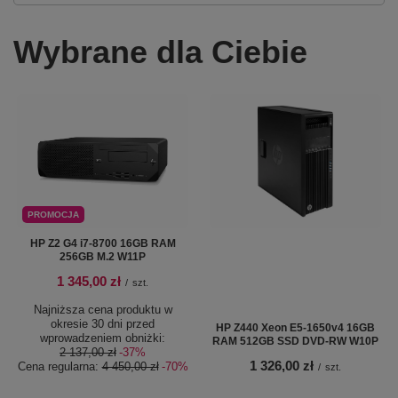
Wybrane dla Ciebie
PROMOCJA
HP Z2 G4 i7-8700 16GB RAM
256GB M.2 W11P
1 345,00 zł
/
szt.
Najniższa cena produktu w
okresie 30 dni przed
HP Z440 Xeon E5-1650v4 16GB
wprowadzeniem obniżki:
RAM 512GB SSD DVD-RW W10P
2 137,00 zł
-37%
1 326,00 zł
Cena regularna:
4 450,00 zł
-70%
/
szt.