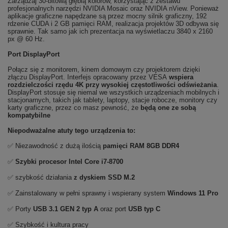
Zarządzaj 30-bitową głębią kolorów, korzystając z zestawu
profesjonalnych narzędzi NVIDIA Mosaic oraz NVIDIA nView. Ponieważ
aplikacje graficzne napędzane są przez mocny silnik graficzny, 192
rdzenie CUDA i 2 GB pamięci RAM, realizacja projektów 3D odbywa się
sprawnie. Tak samo jak ich prezentacja na wyświetlaczu 3840 x 2160
px @ 60 Hz.
Port DisplayPort
Połącz się z monitorem, kinem domowym czy projektorem dzięki
złączu DisplayPort. Interfejs opracowany przez VESA
wspiera
rozdzielczości rzędu 4K przy wysokiej częstotliwości odświeżania
.
DisplayPort stosuje się niemal we wszystkich urządzeniach mobilnych i
stacjonarnych, takich jak tablety, laptopy, stacje robocze, monitory czy
karty graficzne, przez co masz pewność, że
będą one ze sobą
kompatybilne
Niepodważalne atuty tego urządzenia to:
✅ Niezawodność z dużą ilością
pamięci RAM 8GB DDR4
✅
Szybki procesor Intel Core i7-8700
✅ szybkość działania
z dyskiem SSD M.2
✅ Zainstalowany w pełni sprawny i wspierany system
Windows 11 Pro
✅ Porty
USB 3.1 GEN 2 typ A
oraz port
USB typ C
✅ Szybkość i kultura pracy