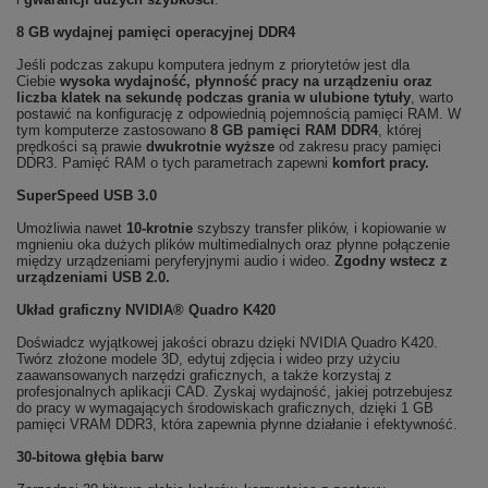
8 GB wydajnej pamięci operacyjnej DDR4
Jeśli podczas zakupu komputera jednym z priorytetów jest dla
Ciebie
wysoka wydajność, płynność pracy na urządzeniu oraz
liczba klatek na sekundę podczas grania w ulubione tytuły
, warto
postawić na konfigurację z odpowiednią pojemnością pamięci RAM. W
tym komputerze zastosowano
8 GB pamięci RAM DDR4
, której
prędkości są prawie
dwukrotnie wyższe
od zakresu pracy pamięci
DDR3. Pamięć RAM o tych parametrach zapewni
komfort pracy.
SuperSpeed USB 3.0
Umożliwia nawet
10-krotnie
szybszy transfer plików, i kopiowanie w
mgnieniu oka dużych plików multimedialnych oraz płynne połączenie
między urządzeniami peryferyjnymi audio i wideo.
Zgodny wstecz z
urządzeniami USB 2.0.
Układ graficzny NVIDIA® Quadro K420
Doświadcz wyjątkowej jakości obrazu dzięki NVIDIA Quadro K420.
Twórz złożone modele 3D, edytuj zdjęcia i wideo przy użyciu
zaawansowanych narzędzi graficznych, a także korzystaj z
profesjonalnych aplikacji CAD. Zyskaj wydajność, jakiej potrzebujesz
do pracy w wymagających środowiskach graficznych, dzięki 1 GB
pamięci VRAM DDR3, która zapewnia płynne działanie i efektywność.
30-bitowa głębia barw