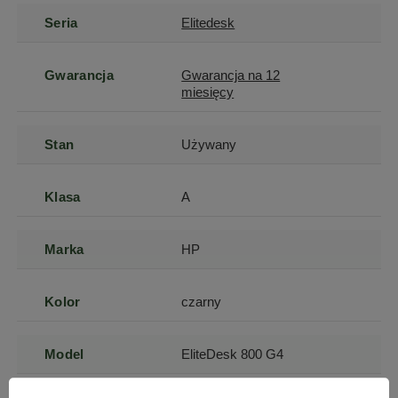
Seria
Elitedesk
Gwarancja
Gwarancja na 12
miesięcy
Stan
Używany
Klasa
A
Marka
HP
Kolor
czarny
Model
EliteDesk 800 G4