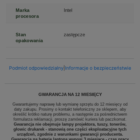
Marka
Intel
procesora
Stan
zastępcze
opakowania
Podmiot odpowiedzialny
|
Informacje o bezpieczeństwie
GWARANCJA NA 12 MIESIĘCY
Gwarantujemy naprawę lub wymianę sprzętu do 12 miesięcy od
daty zakupu. Prosimy o kontakt telefoniczny ze sklepem, aby
określić krótko naturę problemu, a następnie za pośrednictwem
formularza reklamacji, proszę
zamówić kuriera lub paczkomat.
Gwarancja nie obejmuje lampy projektora, tuszy, tonerów,
głowic drukarek - stanowią one części eksploatacyjne tych
urządzeń, zgodnie z warunkami gwarancji producenta.
Gwarancja na baterię laptopa wynosi 3 miesiące - czas pracy