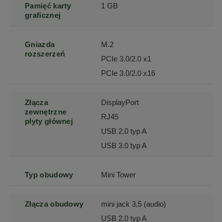
Pamięć karty
1 GB
graficznej
Gniazda
M.2
rozszerzeń
PCIe 3.0/2.0 x1
PCIe 3.0/2.0 x16
Złącza
DisplayPort
zewnętrzne
RJ45
płyty głównej
USB 2.0 typ A
USB 3.0 typ A
Typ obudowy
Mini Tower
Złącza obudowy
mini jack 3,5 (audio)
USB 2.0 typ A