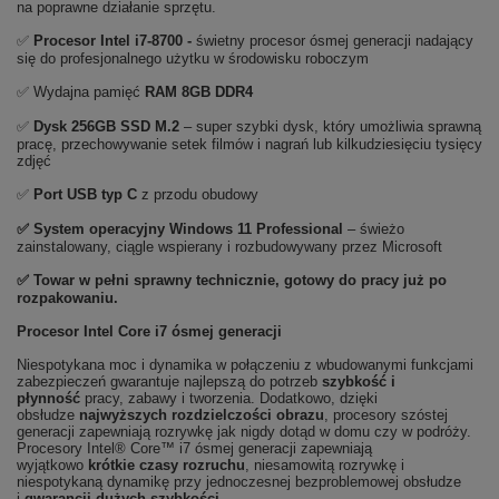
na poprawne działanie sprzętu.
✅
Procesor Intel i7-8700 -
świetny procesor ósmej generacji nadający
się do profesjonalnego użytku w środowisku roboczym
✅ Wydajna pamięć
RAM 8GB DDR4
✅
Dysk 256GB SSD M.2
– super szybki dysk, który umożliwia sprawną
pracę, przechowywanie setek filmów i nagrań lub kilkudziesięciu tysięcy
zdjęć
✅
Port USB typ C
z przodu obudowy
✅
System operacyjny Windows 11 Professional
– świeżo
zainstalowany, ciągle wspierany i rozbudowywany przez Microsoft
✅ Towar w pełni sprawny technicznie, gotowy do pracy już po
rozpakowaniu.
Procesor Intel Core i7 ósmej generacji
Niespotykana moc i dynamika w połączeniu z wbudowanymi funkcjami
zabezpieczeń gwarantuje najlepszą do potrzeb
szybkość i
płynność
pracy, zabawy i tworzenia. Dodatkowo, dzięki
obsłudze
najwyższych rozdzielczości obrazu
, procesory szóstej
generacji zapewniają rozrywkę jak nigdy dotąd w domu czy w podróży.
Procesory Intel® Core™ i7 ósmej generacji zapewniają
wyjątkowo
krótkie czasy rozruchu
, niesamowitą rozrywkę i
niespotykaną dynamikę przy jednoczesnej bezproblemowej obsłudze
i
gwarancji dużych szybkości
.