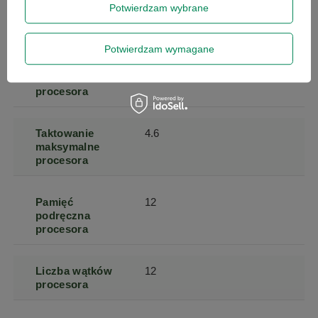
Potwierdzam wybrane
Generacja
8
Procesora
Potwierdzam wymagane
Taktowanie
3.2
bazowe
procesora
Taktowanie
4.6
maksymalne
procesora
Pamięć
12
podręczna
procesora
Liczba wątków
12
procesora