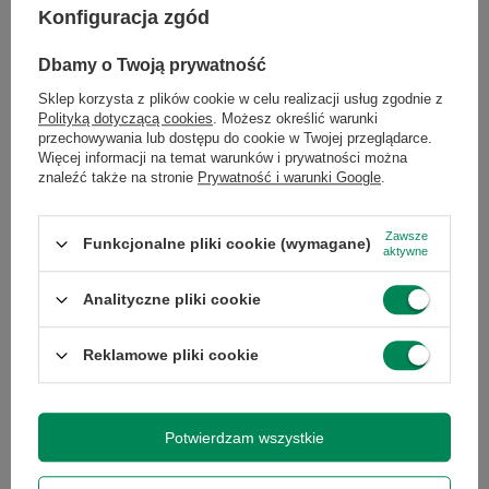
Typ komputera
komputer stacjonarny
Konfiguracja zgód
Dbamy o Twoją prywatność
Monitor
brak
Sklep korzysta z plików cookie w celu realizacji usług zgodnie z
Polityką dotyczącą cookies
. Możesz określić warunki
Typ napędu
brak
przechowywania lub dostępu do cookie w Twojej przeglądarce.
Więcej informacji na temat warunków i prywatności można
znaleźć także na stronie
Prywatność i warunki Google
.
Komunikacja
LAN 10/100/1000 Mbps
Zawsze
Funkcjonalne pliki cookie (wymagane)
aktywne
System
Windows 11
operacyjny
Professional
Analityczne pliki cookie
Model
Intel core i7-8700
Reklamowe pliki cookie
procesora
Potwierdzam wszystkie
Seria procesora
Intel Core i7