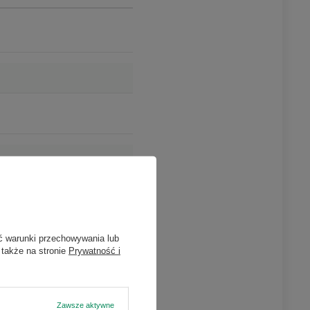
ć warunki przechowywania lub
 także na stronie
Prywatność i
Zawsze aktywne