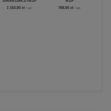
10505/8/128M.2/-/W11P
W11P
1 153,00 zł
768,00 zł
/
szt.
/
szt.