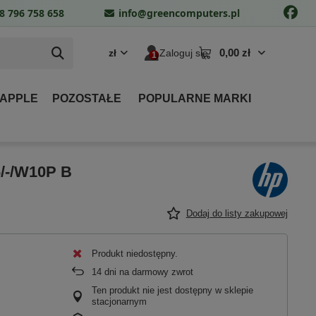
8 796 758 658
info@greencomputers.pl
0,00 zł
zł
Zaloguj się
 APPLE
POZOSTAŁE
POPULARNE MARKI
6/-/W10P B
Dodaj do listy zakupowej
Produkt niedostępny
14
dni na darmowy zwrot
Ten produkt nie jest dostępny w sklepie
stacjonarnym