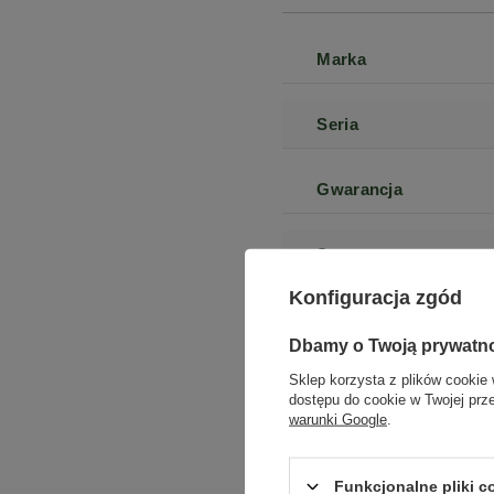
Marka
Seria
Gwarancja
Stan
Konfiguracja zgód
Stan opakowania
Dbamy o Twoją prywatn
Sklep korzysta z plików cookie 
Pojemność dysku
dostępu do cookie w Twojej prz
warunki Google
.
Funkcjonalne pliki 