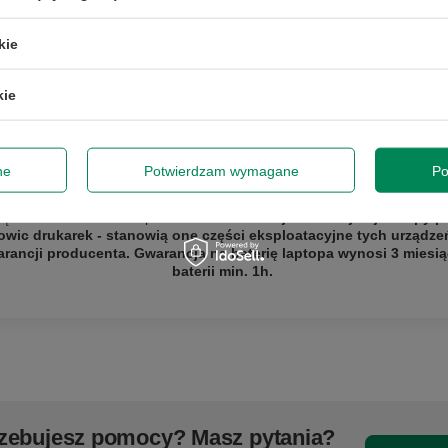
kie
kie
GWARANCJA NA 12 MIESIĘCY
ne
Potwierdzam wymagane
Po
y naprawę lub wymianę sprzętu do 12 miesięcy od daty zakupu. Prosi
sklepem, aby określić krótko naturę problemu, a następnie za pośredn
szę
zamówić kuriera lub paczkomat.
Gwarancja nie obejmuje lampy pro
owic drukarek - stanowią one części eksploatacyjne tych urządze
ancji producenta. Gwarancja na baterię laptopa wynosi 3 miesią
baterii min. 1h.
zebujesz pomocy? Masz pytania?