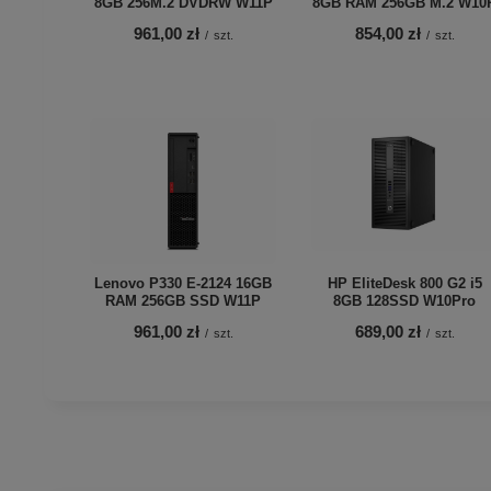
8GB 256M.2 DVDRW W11P
8GB RAM 256GB M.2 W10
961,00 zł
854,00 zł
/
szt.
/
szt.
Lenovo P330 E-2124 16GB
HP EliteDesk 800 G2 i5
RAM 256GB SSD W11P
8GB 128SSD W10Pro
961,00 zł
689,00 zł
/
szt.
/
szt.