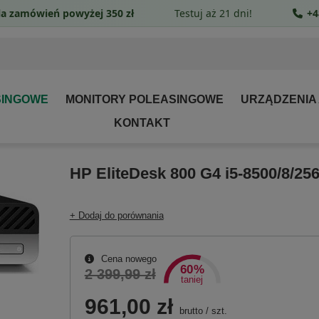
a zamówień powyżej 350 zł
Testuj aż 21 dni!
+4
SINGOWE
MONITORY POLEASINGOWE
URZĄDZENIA
KONTAKT
HP EliteDesk 800 G4 i5-8500/8/25
+ Dodaj do porównania
Cena nowego
60%
2 399,99 zł
taniej
961,00 zł
brutto
/
szt.