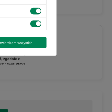
twierdzam wszystkie
my o kontakt
ictwem formularza
jektora, tuszy,
ń, zgodnie z
ce - czas pracy