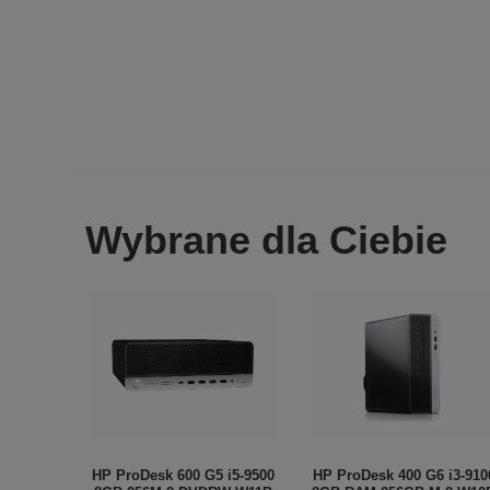
Wybrane dla Ciebie
HP ProDesk 600 G5 i5-9500
HP ProDesk 400 G6 i3-910