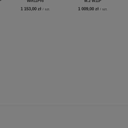
P
Win11Pro
M.2 W11P
1 153,00 zł
1 009,00 zł
/
szt.
/
szt.