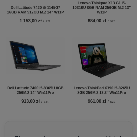
Lenovo Thinkpad X13 G1 i5-
Dell Latitude 7420 i5-1145G7
10310U 8GB RAM 256GB M.2 13"
16GB RAM 512GB M.2 14" W11P
W11P
1 153,00 zł
884,00 zł
/
szt.
/
szt.
Dell Latitude 7400 i5-8365U 8GB
Lenovo ThinkPad X390 i5-8265U
256M.2 14'' Win11Pro
8GB 256M.2 13.3'' Win11Pro
913,00 zł
961,00 zł
/
szt.
/
szt.