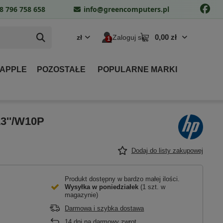
8 796 758 658
info@greencomputers.pl
0,00 zł
zł
Zaloguj się
 APPLE
POZOSTAŁE
POPULARNE MARKI
13''/W10P
Dodaj do listy zakupowej
Produkt dostępny w bardzo małej ilości
Wysyłka
w poniedziałek
(1 szt. w
magazynie)
Darmowa i szybka dostawa
14
dni na darmowy zwrot