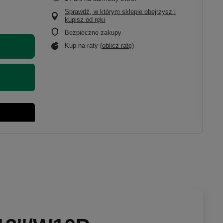
Sprawdź, w którym sklepie obejrzysz i
kupisz od ręki
Bezpieczne zakupy
Kup na raty (
oblicz ratę
)