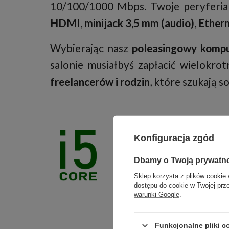
10/100/1000 Mbps. Twoje peryferia
HDMI
,
minijack 3,5 mm (audio)
,
Ether
Wybierając nasz
poleasingowy kompu
salonie musiałbyś zapłacić wielokr
freelancerów i rodzin
, które szukają 
Konfiguracja zgód
Procesor Intel
nowoczesnego
Dbamy o Twoją prywatn
Sklep korzysta z plików cookie 
dostępu do cookie w Twojej prz
warunki Google
.
Gwarancją płynnego d
i5-8365U
z cenionej
Funkcjonalne pliki 