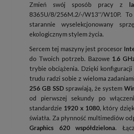
Zmień swój sposób pracy z
l
8365U/8/256M.2/-/W13''/W10P. To
starannie wyselekcjonowany sprz
ekologicznym stylem życia.
Sercem tej maszyny jest procesor
Int
do Twoich potrzeb. Bazowe
1.6 GH
trybie obciążenia. Dzięki konfiguracj
trudu radzi sobie z wieloma zadaniam
256 GB SSD
sprawiają, że system
Win
od pierwszej sekundy po włączen
standardzie
1920 x 1080
, który dzi
światła. Za płynność multimediów o
Graphics 620 współdzielona
. Łąc