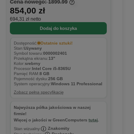
Cena nowego: 1899.99
854,00 zł
694,31 zł netto
Dodaj do koszyka
Ostatnie sztuki!
Dostępność:
Stan:
Używany
Symbol towaru:
0000002401
Przekątna ekranu:
13"
Kolor:
srebrny
Procesor:
Intel Core i5-8365U
Pamięć RAM:
8 GB
Pojemność dysku:
256 GB
System operacyjny:
Windows 11 Professional
Zobacz pełną specyfikację
Najwyższa półka jakościowa w naszej
firmie!
Więcej o jakości w GreenComputers
tutaj
.
Znakomity
Stan wizualny: