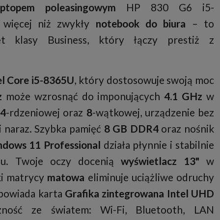
aptopem poleasingowym
HP 830 G6 i5-
 więcej niż zwykły
notebook do biura
– to
ęt klasy Business, który łączy prestiż z
el Core i5-8365U
, który dostosowuje swoją moc
z
może wzrosnąć do imponujących
4.1 GHz
w
i
4
-rdzeniowej oraz
8
-wątkowej, urządzenie bez
i naraz. Szybka pamięć
8 GB DDR4
oraz nośnik
dows 11 Professional
działa płynnie i stabilnie
iu. Twoje oczy docenią
wyświetlacz 13"
w
ęki matrycy
matowa
eliminuje uciążliwe odruchy
dpowiada karta
Grafika zintegrowana Intel UHD
zność ze światem: Wi-Fi, Bluetooth, LAN