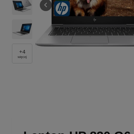
+
4
więcej