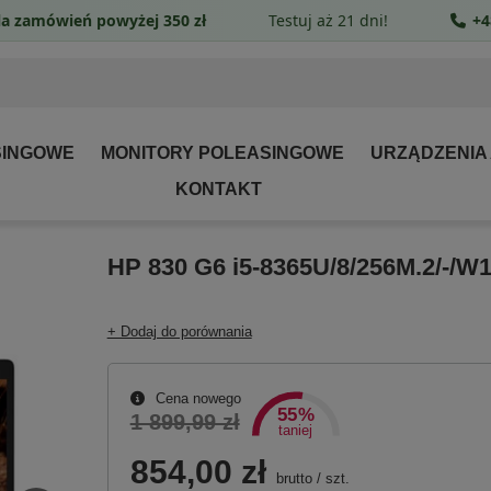
a zamówień powyżej 350 zł
Testuj aż 21 dni!
+4
SINGOWE
MONITORY POLEASINGOWE
URZĄDZENIA
KONTAKT
HP 830 G6 i5-8365U/8/256M.2/-/W
+ Dodaj do porównania
Cena nowego
55%
1 899,99 zł
taniej
854,00 zł
brutto
/
szt.