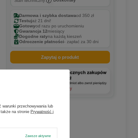
Doskonały
Stan techniczny:
Darmowa i szybka dostawa
od 350 zł
Testuj
aż 21 dni!
Gotowy
od razu po uruchomieniu
Gwarancja 12
miesiący
Dogodne raty
na każdą kieszeń
Odroczenie płatności
- zapłać za 30 dni
Zapytaj o produkt
ć warunki przechowywania lub
 także na stronie
Prywatność i
Zawsze aktywne