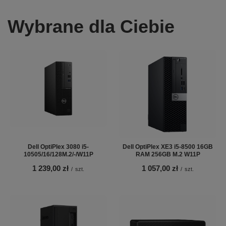
Wybrane dla Ciebie
Dell OptiPlex 3080 i5-
Dell OptiPlex XE3 i5-8500 16GB
10505/16/128M.2/-/W11P
RAM 256GB M.2 W11P
1 239,00 zł
1 057,00 zł
/
szt.
/
szt.