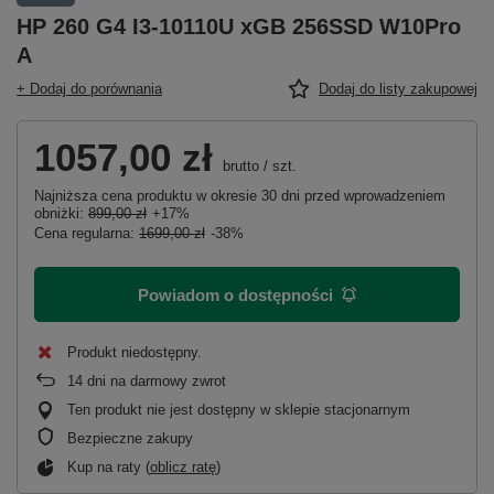
HP 260 G4 I3-10110U xGB 256SSD W10Pro
A
+ Dodaj do porównania
Dodaj do listy zakupowej
1057,00 zł
brutto
/
szt.
Najniższa cena produktu w okresie 30 dni przed wprowadzeniem
obniżki:
899,00 zł
+17%
Cena regularna:
1699,00 zł
-38%
Powiadom o dostępności
Produkt niedostępny
14
dni na darmowy zwrot
Ten produkt nie jest dostępny w sklepie stacjonarnym
Bezpieczne zakupy
Kup na raty (
oblicz ratę
)