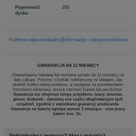
Pojemność
256
dysku
Podmiot odpowiedzialny
|
Informacje o bezpieczeństwie
GWARANCJA NA 12 MIESIĘCY
Gwarantujemy naprawę lub wymianę sprzętu do 12 miesięcy od
daty zakupu. Prosimy o kontakt telefoniczny ze sklepem, aby
określić krótko naturę problemu, a następnie za pośrednictwem
formularza reklamacji, proszę
zamówić kuriera lub paczkomat.
Gwarancja nie obejmuje lampy projektora, tuszy, tonerów,
głowic drukarek - stanowią one części eksploatacyjne tych
urządzeń, zgodnie z warunkami gwarancji producenta.
Gwarancja na baterię laptopa wynosi 3 miesiące - czas pracy
baterii min. 1h.
Potrzebujesz pomocy? Masz pytania?