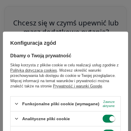
Chcesz się w czymś upewnić lub
masz dodatkowe pytanie?
Konfiguracja zgód
Skorzystaj z naszej pomocy!
+48 796 758 658
Dbamy o Twoją prywatność
×
info@greencomputers.pl
Dołącz do newslettera Green
Sklep korzysta z plików cookie w celu realizacji usług zgodnie z
Computers
Polityką dotyczącą cookies
. Możesz określić warunki
Zapytaj o ten produkt
przechowywania lub dostępu do cookie w Twojej przeglądarce.
Zgarnij jako pierwszy informacje o zniżkach i
Więcej informacji na temat warunków i prywatności można
znaleźć także na stronie
Prywatność i warunki Google
.
rabatach w naszym sklepie!
...
lub zadzwoń od razu, aby odebrać
Zawsze
Funkcjonalne pliki cookie (wymagane)
aktywne
przy zamówieniu telefonicznym
Specyfikacja
50 zł rabatu!
Analityczne pliki cookie
Rabat 50 zł przy zamówieniach powyżej 300 zł. Oferta