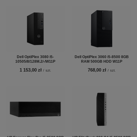
Dell OptiPlex 3080 i5-
Dell OptiPlex 3060 i5-8500 8GB
10505/8/128M.2/-/W11P
RAM 500GB HDD W11P
1 153,00 zł
768,00 zł
/
szt.
/
szt.