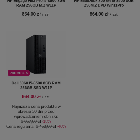
HP Engage Flex Pro i5-8500 8GB
HP EliteDesk 800 G4 i5-8500 8GB
RAM 256GB M.2 W11P
256M.2 DVD Win11Pro
854,00 zł
864,00 zł
/
szt.
/
szt.
PROMOCJA
Dell 3060 i5-8500 8GB RAM
256GB SSD W11P
864,00 zł
/
szt.
Najniższa cena produktu w
okresie 30 dni przed
wprowadzeniem obniżki:
1 057,00 zł
-18%
Cena regularna:
1 450,00 zł
-40%