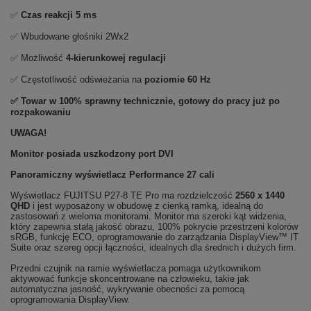
✅
Czas reakcji 5 ms
✅ Wbudowane głośniki 2Wx2
✅ Możliwość
4-kierunkowej regulacji
✅ Częstotliwość odświeżania na
poziomie 60 Hz
✅ Towar w 100% sprawny technicznie, gotowy do pracy już po
rozpakowaniu
UWAGA!
Monitor posiada uszkodzony port DVI
Panoramiczny wyświetlacz Performance 27 cali
Wyświetlacz FUJITSU P27-8 TE Pro ma rozdzielczość
2560 x 1440
QHD
i jest wyposażony w obudowę z cienką ramką, idealną do
zastosowań z wieloma monitorami. Monitor ma szeroki kąt widzenia,
który zapewnia stałą jakość obrazu, 100% pokrycie przestrzeni kolorów
sRGB, funkcję ECO, oprogramowanie do zarządzania DisplayView™ IT
Suite oraz szereg opcji łączności, idealnych dla średnich i dużych firm.
Przedni czujnik na ramie wyświetlacza pomaga użytkownikom
aktywować funkcje skoncentrowane na człowieku, takie jak
automatyczna jasność, wykrywanie obecności za pomocą
oprogramowania DisplayView.