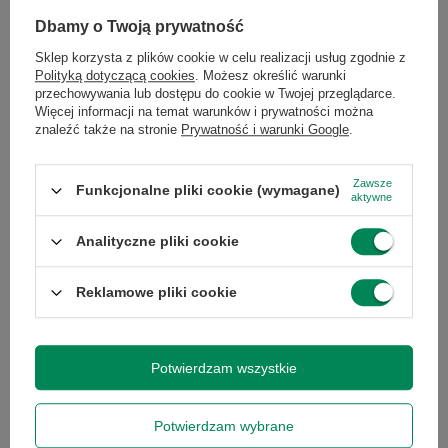
Dbamy o Twoją prywatność
Sklep korzysta z plików cookie w celu realizacji usług zgodnie z
Polityką dotyczącą cookies
. Możesz określić warunki
Lenovo ThinkVision T27q-20 27"
przechowywania lub dostępu do cookie w Twojej przeglądarce.
A
Dell Alienware AW2521HFL 25'' A
Więcej informacji na temat warunków i prywatności można
534,00 zł
768,00 zł
/
szt.
/
szt.
znaleźć także na stronie
Prywatność i warunki Google
.
Zawsze
Funkcjonalne pliki cookie (wymagane)
aktywne
Analityczne pliki cookie
Reklamowe pliki cookie
Dell P2719H W27" A-
Dell P2422HE 24'' NOWY
Potwierdzam wszystkie
605,00 zł
720,00 zł
/
szt.
/
szt.
Potwierdzam wybrane