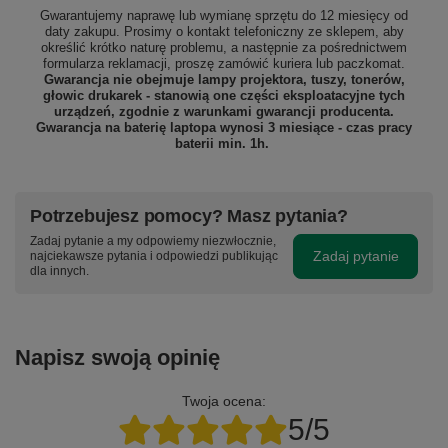
Gwarantujemy naprawę lub wymianę sprzętu do 12 miesięcy od
daty zakupu. Prosimy o kontakt telefoniczny ze sklepem, aby
określić krótko naturę problemu, a następnie za pośrednictwem
formularza reklamacji, proszę
zamówić kuriera lub paczkomat.
Gwarancja nie obejmuje lampy projektora, tuszy, tonerów,
głowic drukarek - stanowią one części eksploatacyjne tych
urządzeń, zgodnie z warunkami gwarancji producenta.
Gwarancja na baterię laptopa wynosi 3 miesiące - czas pracy
baterii min. 1h.
Potrzebujesz pomocy? Masz pytania?
Zadaj pytanie a my odpowiemy niezwłocznie,
Zadaj pytanie
najciekawsze pytania i odpowiedzi publikując
dla innych.
Napisz swoją opinię
Twoja ocena:
5/5