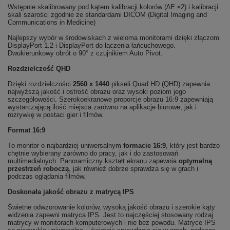
Wstępnie skalibrowany pod kątem kalibracji kolorów (∆E ≤2) i kalibracji
skali szarości zgodnie ze standardami DICOM (Digital Imaging and
Communications in Medicine)
Najlepszy wybór w środowiskach z wieloma monitorami dzięki złączom
DisplayPort 1.2 i DisplayPort do łączenia łańcuchowego.
Dwukierunkowy obrót o 90° z czujnikiem Auto Pivot.
Rozdzielczość QHD
Dzięki rozdzielczości
2560 x 1440
pikseli Quad HD (QHD) zapewnia
najwyższą jakość i ostrość obrazu oraz wysoki poziom jego
szczegółowości. Szerokoekranowe proporcje obrazu 16:9 zapewniają
wystarczającą ilość miejsca zarówno na aplikacje biurowe, jak i
rozrywkę w postaci gier i filmów.
Format 16:9
To monitor o najbardziej uniwersalnym
formacie 16:9
, który jest bardzo
chętnie wybierany zarówno do pracy, jak i do zastosowań
multimedialnych. Panoramiczny kształt ekranu zapewnia
optymalną
przestrzeń roboczą
, jak również dobrze sprawdza się w grach i
podczas oglądania filmów.
Doskonała jakość obrazu z matrycą IPS
Świetne odwzorowanie kolorów, wysoką jakość obrazu i szerokie kąty
widzenia zapewni matryca IPS. Jest to najczęściej stosowany rodzaj
matrycy w monitorach komputerowych i nie bez powodu. Matryce IPS