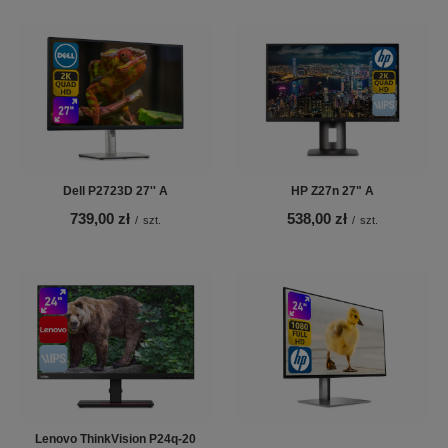
Dell P2723D 27'' A
HP Z27n 27" A
739,00 zł
538,00 zł
/
szt.
/
szt.
Lenovo ThinkVision P24q-20