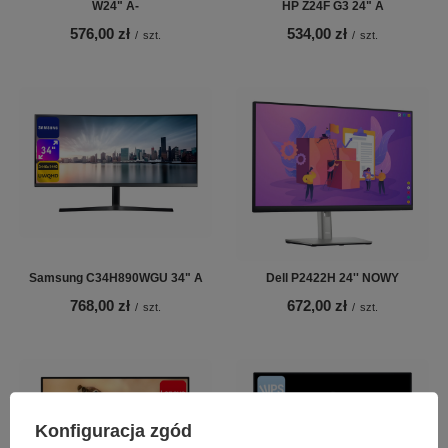
W24" A-
HP Z24F G3 24" A
576,00 zł
534,00 zł
/
szt.
/
szt.
Samsung C34H890WGU 34" A
Dell P2422H 24'' NOWY
768,00 zł
672,00 zł
/
szt.
/
szt.
Konfiguracja zgód