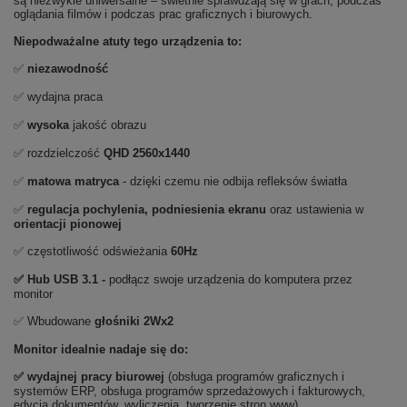
są niezwykle uniwersalne – świetnie sprawdzają się w grach, podczas
oglądania filmów i podczas prac graficznych i biurowych.
Niepodważalne atuty tego urządzenia to:
✅
niezawodność
✅ wydajna praca
✅
wysoka
jakość obrazu
✅ rozdzielczość
QHD
2560x1440
✅
matowa matryca
- dzięki czemu nie odbija refleksów światła
✅
regulacja pochylenia, podniesienia ekranu
oraz ustawienia w
orientacji pionowej
✅ częstotliwość odświeżania
60Hz
✅ Hub USB 3.1 -
podłącz swoje urządzenia do komputera przez
monitor
✅ Wbudowane
głośniki 2Wx2
Monitor idealnie nadaje się do:
✅
wydajnej pracy biurowej
(obsługa programów graficznych i
systemów ERP, obsługa programów sprzedażowych i fakturowych,
edycja dokumentów, wyliczenia, tworzenie stron www)