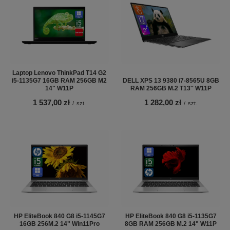
Laptop Lenovo ThinkPad T14 G2
i5-1135G7 16GB RAM 256GB M2
DELL XPS 13 9380 i7-8565U 8GB
14" W11P
RAM 256GB M.2 T13'' W11P
1 537,00 zł
1 282,00 zł
/
szt.
/
szt.
HP EliteBook 840 G8 i5-1145G7
HP EliteBook 840 G8 i5-1135G7
16GB 256M.2 14" Win11Pro
8GB RAM 256GB M.2 14" W11P