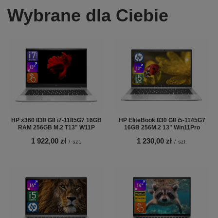
Wybrane dla Ciebie
HP x360 830 G8 i7-1185G7 16GB
HP EliteBook 830 G8 i5-1145G7
RAM 256GB M.2 T13" W11P
16GB 256M.2 13" Win11Pro
1 922,00 zł
1 230,00 zł
/
szt.
/
szt.