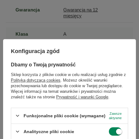
Gwarancja
Gwarancja na 12
miesięcy
Klasa
A
Konfiguracja zgód
Szerokość
20
produktu
×
Dbamy o Twoją prywatność
Dołącz do newslettera Green
Computers
Sklep korzysta z plików cookie w celu realizacji usług zgodnie z
Wysokość
5
Polityką dotyczącą cookies
. Możesz określić warunki
produktu
Zgarnij jako pierwszy informacje o zniżkach i
przechowywania lub dostępu do cookie w Twojej przeglądarce.
Więcej informacji na temat warunków i prywatności można
rabatach w naszym sklepie!
znaleźć także na stronie
Prywatność i warunki Google
.
Głębokość
20
produktu
...
lub zadzwoń od razu, aby odebrać
Zawsze
przy zamówieniu telefonicznym
Funkcjonalne pliki cookie (wymagane)
aktywne
50 zł rabatu!
Długość towaru
20
Analityczne pliki cookie
Rabat 50 zł przy zamówieniach powyżej 300 zł. Oferta