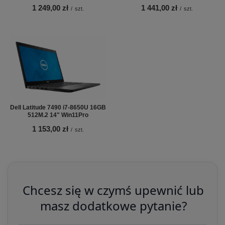
1 249,00 zł
1 441,00 zł
/
szt.
/
szt.
Dell Latitude 7490 i7-8650U 16GB
512M.2 14" Win11Pro
1 153,00 zł
/
szt.
Chcesz się w czymś upewnić lub
masz dodatkowe pytanie?