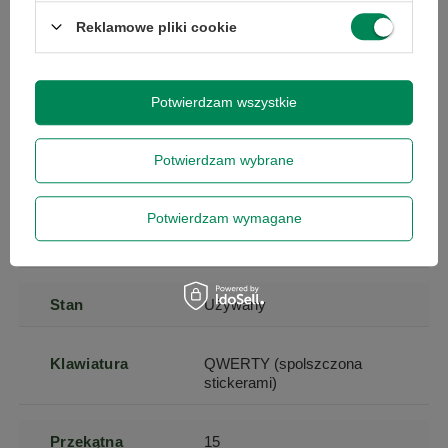
Wysokość
5
Więcej
jednorazowa, nie łączy się z innymi promocjami i nie
Reklamowe pliki cookie
obejmuje zamówień hurtowych.
towaru w
centymetrach
Więcej
Wyrażam zgodę na przetwarzanie danych osobowych
na potrzeby newslettera. Więcej w
polityce
Potwierdzam wszystkie
prywatności
.
Szerokość
20
Więcej
towaru w
centymetrach
Więcej
Potwierdzam wybrane
Zapisz się
Długość towaru
20
Więcej
Potwierdzam wymagane
w
centymetrach
Więcej
Szanujemy Twoją prywatność – żadnego spamu.
Stan
Używany
Klawiatura
QWERTY (spolszczona
stickerami)
Przekątna
15