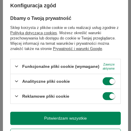
Istnieje możliwość rozszerzenia zestawu o
Konfiguracja zgód
poszczególne elementy, znajdziesz je w
naszych ofertach:
Dbamy o Twoją prywatność
Rozbudowy pamięci RAM-
( kategoria:
Sklep korzysta z plików cookie w celu realizacji usług zgodnie z
Elektronika /
Pamięć RAM
)
Polityką dotyczącą cookies
. Możesz określić warunki
Rozbudowy dysku twardego lub
przechowywania lub dostępu do cookie w Twojej przeglądarce.
wymiana na szybszy dysk SSD-
(
Więcej informacji na temat warunków i prywatności można
kategoria: Elektronika /
Dysk HDD
lub
Dysk
znaleźć także na stronie
Prywatność i warunki Google
.
SSD
)
Kupna drukarki-
( kategoria: Elektronika
Zawsze
Funkcjonalne pliki cookie (wymagane)
/
Drukarki laserowe
)
aktywne
Kupna kabli-
( kategoria: Elektronika
/
Kable/Adaptery
)
Analityczne pliki cookie
Kupna myszy i klawiatury-
( kategoria:
Elektronika /
Urządzenia dodatkowe
)
Reklamowe pliki cookie
Kupna monitora-
( Elektronika /
Monitor
)
Potwierdzam wszystkie