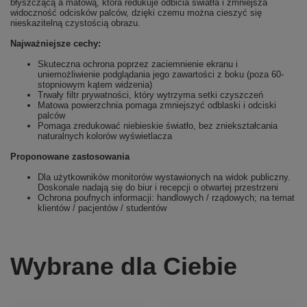
błyszczącą a matową, która redukuje odbicia światła i zmniejsza
widoczność odcisków palców, dzięki czemu można cieszyć się
nieskazitelną czystością obrazu.
Najważniejsze cechy:
Skuteczna ochrona poprzez zaciemnienie ekranu i
uniemożliwienie podglądania jego zawartości z boku (poza 60-
stopniowym kątem widzenia)
Trwały filtr prywatności, który wytrzyma setki czyszczeń
Matowa powierzchnia pomaga zmniejszyć odblaski i odciski
palców
Pomaga zredukować niebieskie światło, bez zniekształcania
naturalnych kolorów wyświetlacza
Proponowane zastosowania
Dla użytkowników monitorów wystawionych na widok publiczny.
Doskonale nadają się do biur i recepcji o otwartej przestrzeni
Ochrona poufnych informacji: handlowych / rządowych; na temat
klientów / pacjentów / studentów
Wybrane dla Ciebie