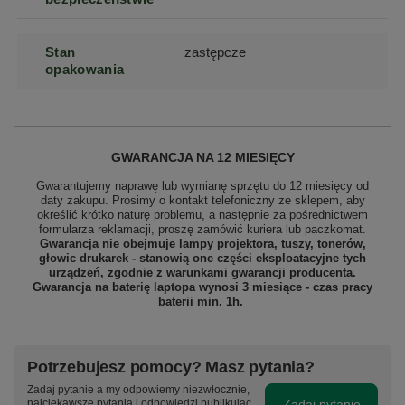
Stan
zastępcze
opakowania
GWARANCJA NA 12 MIESIĘCY
Gwarantujemy naprawę lub wymianę sprzętu do 12 miesięcy od
daty zakupu. Prosimy o kontakt telefoniczny ze sklepem, aby
określić krótko naturę problemu, a następnie za pośrednictwem
formularza reklamacji, proszę
zamówić kuriera lub paczkomat.
Gwarancja nie obejmuje lampy projektora, tuszy, tonerów,
głowic drukarek - stanowią one części eksploatacyjne tych
urządzeń, zgodnie z warunkami gwarancji producenta.
Gwarancja na baterię laptopa wynosi 3 miesiące - czas pracy
baterii min. 1h.
Potrzebujesz pomocy? Masz pytania?
Zadaj pytanie a my odpowiemy niezwłocznie,
Zadaj pytanie
najciekawsze pytania i odpowiedzi publikując