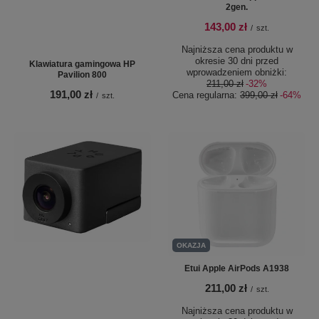
2gen.
143,00 zł
/
szt.
Najniższa cena produktu w
okresie 30 dni przed
Klawiatura gamingowa HP
wprowadzeniem obniżki:
Pavilion 800
211,00 zł
-32%
191,00 zł
Cena regularna:
399,00 zł
-64%
/
szt.
OKAZJA
Etui Apple AirPods A1938
211,00 zł
/
szt.
Najniższa cena produktu w