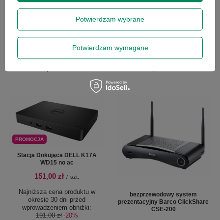
Potwierdzam wybrane
Potwierdzam wymagane
Mysz przewodowa HP Healthcare
Kamerka DELTACO DELO-0653
Edition IP65
191,00 zł
153,00 zł
/
szt.
/
szt.
PROMOCJA
Stacja Dokująca DELL K17A
WD15 no ac
151,00 zł
/
szt.
Najniższa cena produktu w
bezprzewodowy system
okresie 30 dni przed
prezentacyjny Barco ClickShare
wprowadzeniem obniżki:
CSE-200
191,00 zł
-20%