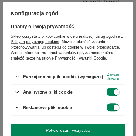
okresie 30 dni przed
wprowadzeniem obniżki:
Huddly GO 1.0
211,00 zł
0%
Konfiguracja zgód
143,00 zł
Cena regularna:
399,00 zł
-47%
/
szt.
Dbamy o Twoją prywatność
Sklep korzysta z plików cookie w celu realizacji usług zgodnie z
Polityką dotyczącą cookies
. Możesz określić warunki
przechowywania lub dostępu do cookie w Twojej przeglądarce.
Więcej informacji na temat warunków i prywatności można
znaleźć także na stronie
Prywatność i warunki Google
.
Zawsze
Funkcjonalne pliki cookie (wymagane)
Klawiatura bezprzewodowe HP
aktywne
Dual Mode 1000
Microsoft LIFECAM STUDIO 1425
171,00 zł
149,00 zł
Analityczne pliki cookie
/
szt.
/
szt.
Reklamowe pliki cookie
Potwierdzam wszystkie