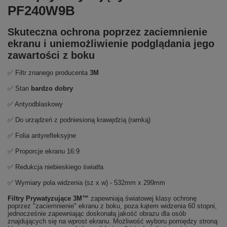
PF240W9B
Skuteczna ochrona poprzez zaciemnienie
ekranu i uniemożliwienie podglądania jego
zawartości z boku
✅ Filtr znanego producenta
3M
✅ Stan
bardzo dobry
✅ Antyodblaskowy
✅ Do urządzeń z podniesioną krawędzią (ramką)
✅ Folia antyrefleksyjne
✅ Proporcje ekranu 16:9
✅ Redukcja niebieskiego światła
✅ Wymiary pola widzenia (sz x w) - 532mm x 299mm
Filtry Prywatyzujące 3M™
zapewniają światowej klasy ochronę
poprzez "zaciemnienie" ekranu z boku, poza kątem widzenia 60 stopni,
jednocześnie zapewniając doskonałą jakość obrazu dla osób
znajdujących się na wprost ekranu. Możliwość wyboru pomiędzy stroną