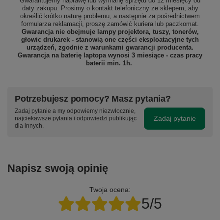
Gwarantujemy naprawę lub wymianę sprzętu do 12 miesięcy od
daty zakupu. Prosimy o kontakt telefoniczny ze sklepem, aby
określić krótko naturę problemu, a następnie za pośrednictwem
formularza reklamacji, proszę
zamówić kuriera lub paczkomat.
Gwarancja nie obejmuje lampy projektora, tuszy, tonerów,
głowic drukarek - stanowią one części eksploatacyjne tych
urządzeń, zgodnie z warunkami gwarancji producenta.
Gwarancja na baterię laptopa wynosi 3 miesiące - czas pracy
baterii min. 1h.
Potrzebujesz pomocy? Masz pytania?
Zadaj pytanie a my odpowiemy niezwłocznie,
Zadaj pytanie
najciekawsze pytania i odpowiedzi publikując
dla innych.
Napisz swoją opinię
Twoja ocena:
5/5