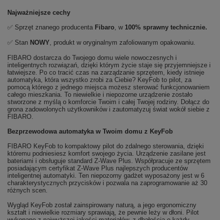
Najważniejsze cechy
✅ Sprzęt znanego producenta
Fibaro
, w
100% sprawny technicznie.
✅ Stan
NOWY
, produkt w oryginalnym zafoliowanym opakowaniu.
FIBARO dostarcza do Twojego domu wiele nowoczesnych i
inteligentnych rozwiązań, dzięki którym życie staje się przyjemniejsze i
łatwiejsze. Po co tracić czas na zarządzanie sprzętem, kiedy istnieje
automatyka, która wszystko zrobi za Ciebie? KeyFob to pilot, za
pomocą którego z jednego miejsca możesz sterować funkcjonowaniem
całego mieszkania. To niewielkie i niepozorne urządzenie zostało
stworzone z myślą o komforcie Twoim i całej Twojej rodziny. Dołącz do
grona zadowolonych użytkowników i zautomatyzuj świat wokół siebie z
FIBARO.
Bezprzewodowa automatyka w Twoim domu z KeyFob
FIBARO KeyFob to kompaktowy pilot do zdalnego sterowania, dzięki
któremu podniesiesz komfort swojego życia. Urządzenie zasilane jest
bateriami i obsługuje standard Z-Wave Plus. Współpracuje ze sprzętem
posiadającym certyfikat Z-Wave Plus najlepszych producentów
inteligentnej automatyki. Ten niepozorny gadżet wyposażony jest w 6
charakterystycznych przycisków i pozwala na zaprogramowanie aż 30
różnych scen.
Wygląd KeyFob został zainspirowany naturą, a jego ergonomiczny
kształt i niewielkie rozmiary sprawiają, że pewnie leży w dłoni. Pilot
wykonano z najwyższej jakości materiałów, z dbałością o każdy