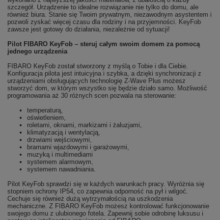
szczegół. Urządzenie to idealne rozwiązanie nie tylko do domu, ale
również biura. Stanie się Twoim prywatnym, niezawodnym asystentem i
pozwoli zyskać więcej czasu dla rodziny i na przyjemności. KeyFob
zawsze jest gotowy do działania, niezależnie od sytuacji!
Pilot FIBARO KeyFob – steruj całym swoim domem za pomocą
jednego urządzenia
FIBARO KeyFob został stworzony z myślą o Tobie i dla Ciebie.
Konfiguracja pilota jest intuicyjna i szybka, a dzięki synchronizacji z
urządzeniami obsługujących technologię Z-Wave Plus możesz
stworzyć dom, w którym wszystko się będzie działo samo. Możliwość
programowania aż 30 różnych scen pozwala na sterowanie:
temperaturą,
oświetleniem,
roletami, oknami, markizami i żaluzjami,
klimatyzacją i wentylacją,
drzwiami wejściowymi,
bramami wjazdowymi i garażowymi,
muzyką i multimediami
systemem alarmowym,
systemem nawadniania.
Pilot KeyFob sprawdzi się w każdych warunkach pracy. Wyróżnia się
stopniem ochrony IP54, co zapewnia odporność na pył i wilgoć.
Cechuje się również dużą wytrzymałością na uszkodzenia
mechaniczne. Z FIBARO KeyFob możesz kontrolować funkcjonowanie
swojego domu z ulubionego fotela. Zapewnij sobie odrobinę luksusu i