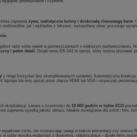
 wyglądać profesjonalnie i czytelnie.
 która zapewnia
żywe, realistyczne kolory i doskonałą równowagę barw
. 
i multimediów, jak i wykładów z tekstem, wyświetlany obraz pozostaje wyraź
enia
jektor radzi sobie nawet w pomieszczeniach o większym nasłonecznieniu. Nie
czny i pełen detali
. Dzięki temu EB-S41 to sprzęt, który można stosować p
gł z niego korzystać bez skomplikowanych ustawień. Automatyczna korekcja t
ć laptopa lub inny sprzęt przez złącze HDMI lub VGA i rozpocząć prezentację
ch eksploatacji. Lampa o żywotności do
10 000 godzin w trybie ECO
pozwal
śnie zapewnia wysoką jakość obrazu. Idealne rozwiązanie dla szkół i firm, k
wyjątkowo cicho, nie rozpraszając uwagi w trakcie prezentacji czy seansu f
 w sobie wysoką wydajność z dyskretną, stabilną pracą – dzięki temu możesz 