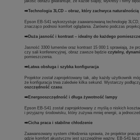
jakość obrazu gwarantuje, że każde slajdy, wykresy i filmy będą
➡️Technologia 3LCD – obraz, który zachwyca naturalnością
Epson EB-S41 wykorzystuje zaawansowaną technologię 3LCD,
znacząco podnosi komfort oglądania. Zarówno podczas projekcj
➡️Duża jasność i kontrast – idealny do każdego pomieszcz
Jasność 3300 lumenów oraz kontrast 15 000:1 sprawiają, że pro
czy sali konferencyjnej, obraz zawsze będzie
czytelny, dynami
pomieszczenia.
➡️Łatwa obsługa i szybka konfiguracja
Projektor został zaprojektowany tak, aby każdy użytkownik mó
że konfiguracja trwa zaledwie kilka sekund. Wystarczy podłączy
oszczędność czasu
.
➡️Energooszczędność i długa żywotność lampy
Epson EB-S41 został zaprojektowany z myślą o niskich koszta
i przyjazny środowisku, który zużywa mniej energii, a jednocze
➡️Cicha praca i stabilne chłodzenie
Zaawansowany system chłodzenia sprawia, że projektor pracuje 
gdzie komfort akustyczny jest szczególnie ważny. EB-S41 łączy