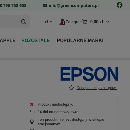
8 796 758 658
info@greencomputers.pl
0,00 zł
zł
Zaloguj się
 APPLE
POZOSTAŁE
POPULARNE MARKI
Dodaj do listy zakupowej
Produkt niedostępny
14
dni na darmowy zwrot
Ten produkt nie jest dostępny w sklepie
stacjonarnym