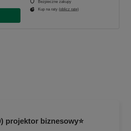
Bezpieczne zakupy
Kup na raty (
oblicz ratę
)
) projektor biznesowy⭐