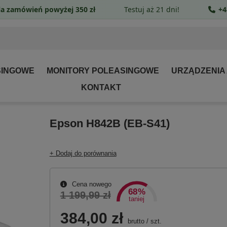
a zamówień powyżej 350 zł
Testuj aż 21 dni!
+4
SINGOWE
MONITORY POLEASINGOWE
URZĄDZENIA
KONTAKT
Epson H842B (EB-S41)
+ Dodaj do porównania
Cena nowego
68%
1 199,99 zł
taniej
384,00 zł
brutto
/
szt.