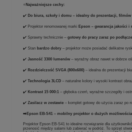
⭐
Najważniejsze cechy:
✔️
Do biura, szkoły i domu – idealny do prezentacji, filmów 
✔️ Projektor renomowanej marki
Epson – gwarancja jakości i
✔️ Sprawny technicznie –
gotowy do pracy zaraz po podłącz
✔️ Stan
bardzo dobry
– projektor może posiadać delikatne rys
✔️
Jasność 3300 lumenów
– wyraźny obraz nawet w dobrze o
✔️
Rozdzielczość SVGA (800x600)
– idealna do prezentacji b
✔️
Technologia 3LCD
– naturalne kolory i wysoki kontrast obr
✔️
Kontrast 15 000:1
– głęboka czerń, wyraźne szczegóły i ostr
✔️
Zasilacz w zestawie
– komplet gotowy do użycia zaraz po 
➡️Epson EB-S41 – mobilny projektor o dużych możliwości
Projektor Epson EB-S41 to idealne rozwiązanie dla użytkownik
przenosić między salami lub zabierać w podróż. To sprzęt stwo