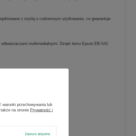
projektowane z myślą o codziennym użytkowaniu, co gwarantuje
y odtwarzaczami multimedialnymi. Dzięki temu Epson EB-S41
×
n
atach w
ć warunki przechowywania lub
 także na stronie
Prywatność i
ieniu
Zawsze aktywne