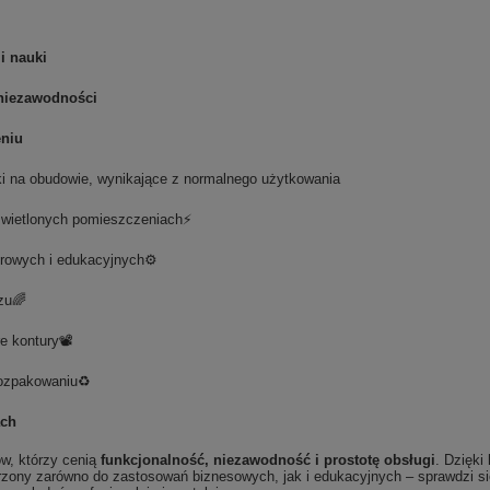
i nauki
 niezawodności
eniu
ki na obudowie, wynikające z normalnego użytkowania
świetlonych pomieszczeniach⚡
iurowych i edukacyjnych⚙️
azu🌈
e kontury📽️
rozpakowaniu♻️
ach
ów, którzy cenią
funkcjonalność, niezawodność i prostotę obsługi
. Dzięki
rzony zarówno do zastosowań biznesowych, jak i edukacyjnych – sprawdzi się