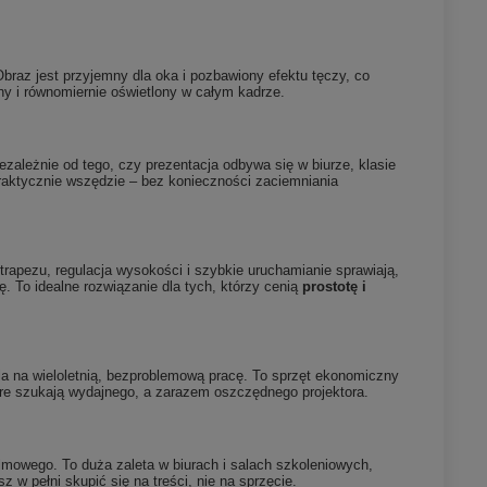
Obraz jest przyjemny dla oka i pozbawiony efektu tęczy, co
ny i równomiernie oświetlony w całym kadrze.
zależnie od tego, czy prezentacja odbywa się w biurze, klasie
raktycznie wszędzie – bez konieczności zaciemniania
rapezu, regulacja wysokości i szybkie uruchamianie sprawiają,
. To idealne rozwiązanie dla tych, którzy cenią
prostotę i
a na wieloletnią, bezproblemową pracę. To sprzęt ekonomiczny
tóre szukają wydajnego, a zarazem oszczędnego projektora.
ilmowego. To duża zaleta w biurach i salach szkoleniowych,
w pełni skupić się na treści, nie na sprzęcie.