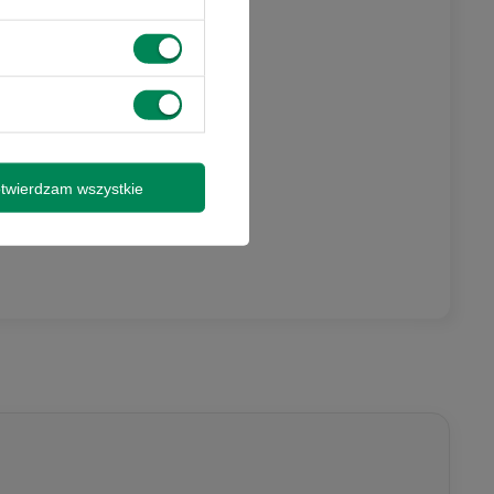
 promocjami i
y wysyłki
twierdzam wszystkie
isz się