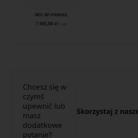
NEC NP-PA803UL
7 691,00 zł
/
szt.
Chcesz się w
czymś
upewnić lub
Skorzystaj z nasz
masz
dodatkowe
pytanie?