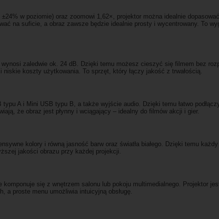
nie, ±24% w poziomie) oraz zoomowi 1,62×, projektor można idealnie dopaso
wać na suficie, a obraz zawsze będzie idealnie prosty i wycentrowany. To 
u wynosi zaledwie ok. 24 dB. Dzięki temu możesz cieszyć się filmem bez ro
niskie koszty użytkowania. To sprzęt, który łączy jakość z trwałością.
u A i Mini USB typu B, a także wyjście audio. Dzięki temu łatwo podłączys
ają, że obraz jest płynny i wciągający – idealny do filmów akcji i gier.
nsywne kolory i równą jasność barw oraz światła białego. Dzięki temu każdy 
ższej jakości obrazu przy każdej projekcji.
omponuje się z wnętrzem salonu lub pokoju multimedialnego. Projektor jest
h, a proste menu umożliwia intuicyjną obsługę.