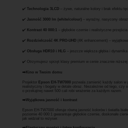
✔️
Technologia 3LCD
– żywe, naturalne kolory i brak efektu tę
✔️
Jasność 3000 lm (white/colour)
– wyraźny, nasycony obraz
✔️
Kontrast 40 000:1
– głębokie czernie i realistyczne przejścia
✔️
Rozdzielczość 4K PRO-UHD
(4K enhancement) – wyjątkowa
✔️
Obsługa HDR10 i HLG
– jeszcze większa głębia i dynamika
✔️ Otrzymujesz sprzęt klasy premium w cenie znacznie niższej n
➡️Kino w Twoim domu
Projektor
Epson EH-TW7000
pozwala zamienić każdy salon w 
realistyczny i bogaty w detale obraz. Niezależnie od tego, czy
o przekątnej nawet 500 cali robi wrażenie za każdym razem.
➡️Wyjątkowa jasność i kontrast
Epson EH-TW7000 oferuje równą jasność kolorów i światła biał
poziomie 40 000:1 gwarantuje głębokie czernie, doskonałe cie
jak widział to reżyser.
➡️Elastyczny montaż i łatwa konfiguracja