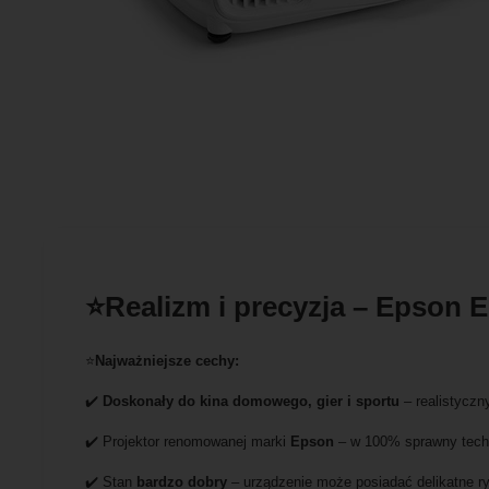
⭐Realizm i precyzja – Epson
⭐
Najważniejsze cechy:
✔️
Doskonały do kina domowego, gier i sportu
– realistycz
✔️ Projektor renomowanej marki
Epson
– w 100% sprawny tech
✔️ Stan
bardzo dobry
– urządzenie może posiadać delikatne r