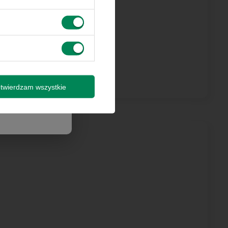
 innymi
by wysyłki
isz się
twierdzam wszystkie