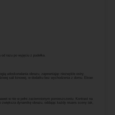
 od razu po wyjęciu z pudełka.
ią udoskonalania obrazu, zapewniając niezwykle ostry,
awdziwej sali kinowej, w dodatku bez wychodzenia z domu. Ekran
nawet w nie w pełni zaciemnionym pomieszczeniu. Kontrast na
wo zwiększa dynamikę obrazu, oddając każdy niuans sceny tak,