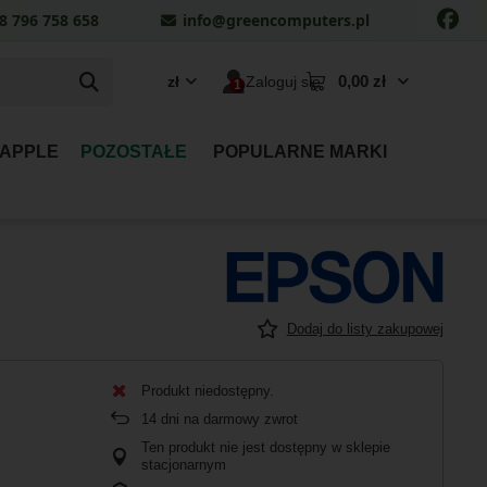
8 796 758 658
info@greencomputers.pl
0,00 zł
zł
Zaloguj się
 APPLE
POZOSTAŁE
POPULARNE MARKI
Dodaj do listy zakupowej
Produkt niedostępny
14
dni na darmowy zwrot
Ten produkt nie jest dostępny w sklepie
stacjonarnym