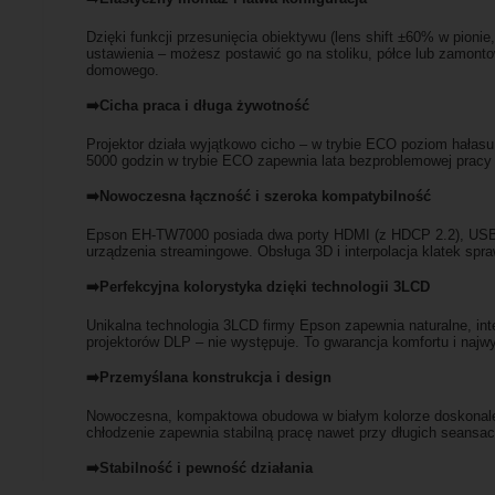
Dzięki funkcji przesunięcia obiektywu (lens shift ±60% w pio
ustawienia – możesz postawić go na stoliku, półce lub zamonto
domowego.
➡️Cicha praca i długa żywotność
Projektor działa wyjątkowo cicho – w trybie ECO poziom hałas
5000 godzin w trybie ECO zapewnia lata bezproblemowej pracy i 
➡️Nowoczesna łączność i szeroka kompatybilność
Epson EH-TW7000 posiada dwa porty HDMI (z HDCP 2.2), USB typ
urządzenia streamingowe. Obsługa 3D i interpolacja klatek sprawi
➡️Perfekcyjna kolorystyka dzięki technologii 3LCD
Unikalna technologia 3LCD firmy Epson zapewnia naturalne, inte
projektorów DLP – nie występuje. To gwarancja komfortu i najwy
➡️Przemyślana konstrukcja i design
Nowoczesna, kompaktowa obudowa w białym kolorze doskonale k
chłodzenie zapewnia stabilną pracę nawet przy długich seansac
➡️Stabilność i pewność działania