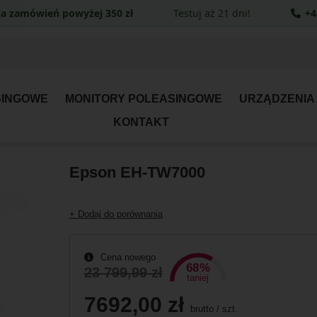
a zamówień powyżej 350 zł
Testuj aż 21 dni!
+4
SINGOWE
MONITORY POLEASINGOWE
URZĄDZENIA
KONTAKT
Epson EH-TW7000
+ Dodaj do porównania
Cena nowego
68%
23 799,99 zł
taniej
7692,00 zł
brutto
/
szt.