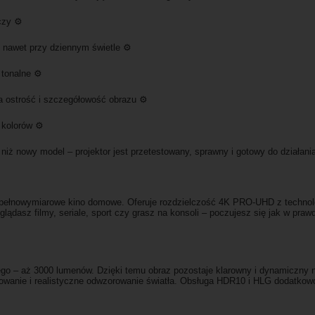
czy ⚙️
 nawet przy dziennym świetle ⚙️
 tonalne ⚙️
 ostrość i szczegółowość obrazu ⚙️
 kolorów ⚙️
iż nowy model – projektor jest przetestowany, sprawny i gotowy do działania
pełnowymiarowe kino domowe. Oferuje rozdzielczość 4K PRO-UHD z technolog
 oglądasz filmy, seriale, sport czy grasz na konsoli – poczujesz się jak w pr
ego – aż 3000 lumenów. Dzięki temu obraz pozostaje klarowny i dynamiczny 
niowanie i realistyczne odwzorowanie światła. Obsługa HDR10 i HLG dodatko