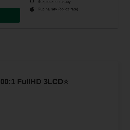
Bezpieczne zakupy
Kup na raty (
oblicz ratę
)
000:1 FullHD 3LCD⭐