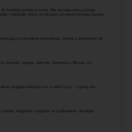
wać do każdego pomieszczenia. Nie wymaga precyzyjnego
wygoda i swoboda, której oczekujesz od nowoczesnego sprzętu
zpraszających dźwięków wentylatora. Lampa o żywotności do
z konsolę, laptopa, dekoder, odtwarzacz Blu-ray czy
obraz wygląda realistycznie, a efekt tęczy – typowy dla
 solidny, elegancki i wygodny w użytkowaniu. Wydajne