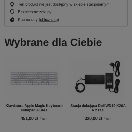
Ten produkt nie jest dostępny w sklepie stacjonarnym
Bezpieczne zakupy
Kup na raty (
oblicz ratę
)
Wybrane dla Ciebie
Klawiatura Apple Magic Keyboard
Stacja dokująca Dell WD19 K20A
Numpad A1843
A z zas.
451,00 zł
320,00 zł
/
szt.
/
szt.