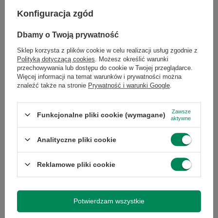
info@greencomputers.pl
Konfiguracja zgód
Zapytaj o ten produkt
Dbamy o Twoją prywatność
Sklep korzysta z plików cookie w celu realizacji usług zgodnie z
Polityką dotyczącą cookies
. Możesz określić warunki
przechowywania lub dostępu do cookie w Twojej przeglądarce.
Więcej informacji na temat warunków i prywatności można
znaleźć także na stronie
Prywatność i warunki Google
.
Specyfikacja
Zawsze
Funkcjonalne pliki cookie (wymagane)
aktywne
Analityczne pliki cookie
Marka
Pozostałe
Reklamowe pliki cookie
Gwarancja
Towar niesprawny - bez
gwarancji
Potwierdzam wszystkie