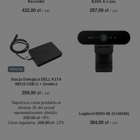
Recorder
K20A A z zas.
432,00 zł
287,00 zł
/
szt.
/
szt.
OKAZJA
Stacja Dokująca DELL K17A
WD15 USB-C + Zasilacz
259,00 zł
/
szt.
Najniższa cena produktu w
okresie 30 dni przed
wprowadzeniem obniżki:
Logitech BRIO 4K (V-U0040)
239,00 zł
+8%
384,00 zł
Cena regularna:
298,89 zł
-13%
/
szt.