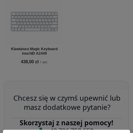
Klawiatura Magic Keyboard
touchID A2449
438,00 zł
/
szt.
Chcesz się w czymś upewnić lub
masz dodatkowe pytanie?
Skorzystaj z naszej pomocy!
+48 796 758 658