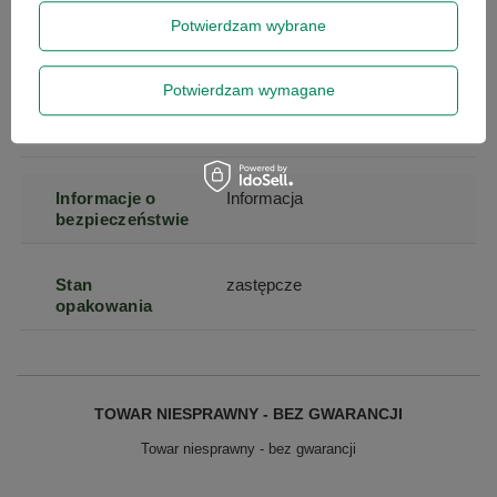
Specyfikacja
Skontaktuj się z nami
Potwierdzam wybrane
Stan
Uszkodzony
Potwierdzam wymagane
Klasa
D
Informacje o
Informacja
bezpieczeństwie
Stan
zastępcze
opakowania
TOWAR NIESPRAWNY - BEZ GWARANCJI
Towar niesprawny - bez gwarancji