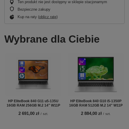
Ten produkt nie jest dostępny w sklepie stacjonarnym
Bezpieczne zakupy
Kup na raty (
oblicz ratę
)
Wybrane dla Ciebie
HP EliteBook 840 G11 u5-135U
HP EliteBook 840 G10 i5-1350P
16GB RAM 256GB M.2 14" W11P
16GB RAM 512GB M.2 14" W11P
2 691,00 zł
2 884,00 zł
/
szt.
/
szt.