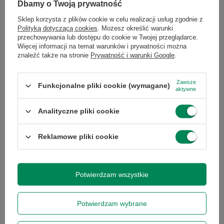
Dbamy o Twoją prywatność
Sklep korzysta z plików cookie w celu realizacji usług zgodnie z
Polityką dotyczącą cookies
. Możesz określić warunki
Marka
Dell
przechowywania lub dostępu do cookie w Twojej przeglądarce.
Więcej informacji na temat warunków i prywatności można
znaleźć także na stronie
Prywatność i warunki Google
.
Seria
XPS
Zawsze
Funkcjonalne pliki cookie (wymagane)
aktywne
Gwarancja
Gwarancja na 12
miesięcy
Analityczne pliki cookie
Stan
Używany
Reklamowe pliki cookie
Stan
zastępcze
opakowania
Potwierdzam wszystkie
Zasilacz w
Tak
Potwierdzam wybrane
zestawie