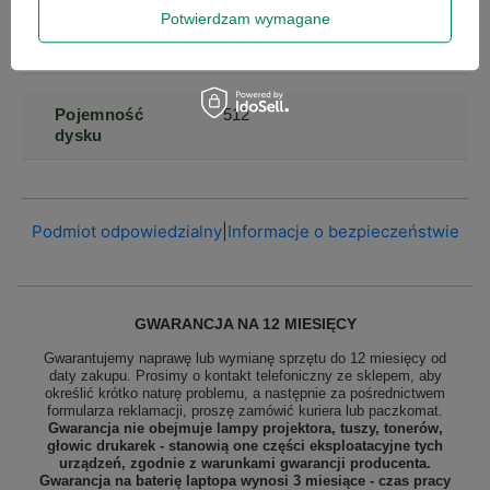
Potwierdzam wymagane
Generacja
12
Procesora
Pojemność
512
dysku
Podmiot odpowiedzialny
|
Informacje o bezpieczeństwie
GWARANCJA NA 12 MIESIĘCY
Gwarantujemy naprawę lub wymianę sprzętu do 12 miesięcy od
daty zakupu. Prosimy o kontakt telefoniczny ze sklepem, aby
określić krótko naturę problemu, a następnie za pośrednictwem
formularza reklamacji, proszę
zamówić kuriera lub paczkomat.
Gwarancja nie obejmuje lampy projektora, tuszy, tonerów,
głowic drukarek - stanowią one części eksploatacyjne tych
urządzeń, zgodnie z warunkami gwarancji producenta.
Gwarancja na baterię laptopa wynosi 3 miesiące - czas pracy