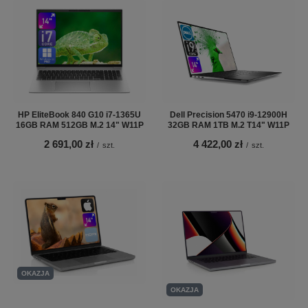
HP EliteBook 840 G10 i7-1365U
Dell Precision 5470 i9-12900H
16GB RAM 512GB M.2 14" W11P
32GB RAM 1TB M.2 T14" W11P
2 691,00 zł
4 422,00 zł
/
szt.
/
szt.
OKAZJA
OKAZJA