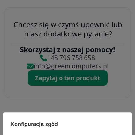
Chcesz się w czymś upewnić lub
masz dodatkowe pytanie?
Skorzystaj z naszej pomocy!
+48 796 758 658
info@greencomputers.pl
Zapytaj o ten produkt
Specyfikacja
Konfiguracja zgód