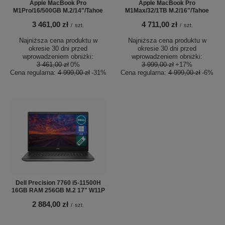
Apple MacBook Pro
Apple MacBook Pro
M1Pro/16/500GB M.2/14"/Tahoe
M1Max/32/1TB M.2/16"/Tahoe
3 461,00 zł
4 711,00 zł
/
szt.
/
szt.
Najniższa cena produktu w
Najniższa cena produktu w
okresie 30 dni przed
okresie 30 dni przed
wprowadzeniem obniżki:
wprowadzeniem obniżki:
3 461,00 zł
0%
3 999,00 zł
+17%
Cena regularna:
4 999,00 zł
-31%
Cena regularna:
4 999,00 zł
-6%
Dell Precision 7760 i5-11500H
16GB RAM 256GB M.2 17" W11P
2 884,00 zł
/
szt.