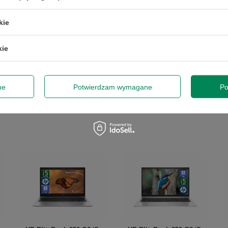
50 zł rabatu!
 systemów ERP, obsługa programów sprzedażowych i fakturowych, edycja dok
kie
przy zamówieniach powyżej 300 zł. Oferta jednorazowa, nie łączy się z innymi
nie obejmuje zamówień hurtowych.
danie poczty email, zakupy online, obróbka zdjęć, media społecznościowe, y
kie
dę na przetwarzanie danych osobowych (adres e-mail) na potrzeb
 z informacją handlową. Więcej w
polityce prywatności
.
ne
Potwierdzam wymagane
Po
Zap
Szanujemy Twoją prywatność – żadnego spamu.