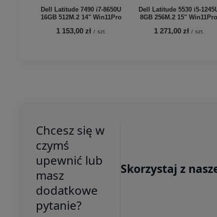
Dell Latitude 7490 i7-8650U
Dell Latitude 5530 i5-1245
16GB 512M.2 14" Win11Pro
8GB 256M.2 15" Win11Pr
1 153,00 zł
1 271,00 zł
/
szt.
/
szt.
Chcesz się w
czymś
upewnić lub
Skorzystaj z nasz
masz
dodatkowe
pytanie?