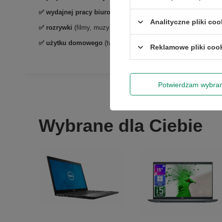
✅
wydajnej pracy biurowej
(obsługa programów graficznych i
Analityczne pliki coo
✅
rozrywki
(filmy, muzyka)
Rabat 50 zł 
✅ użytku domowego
(tworzenie i wydruk dokumentów, przeglą
Reklamowe pliki coo
Wyrażam zgo
newslettera
Potwierdzam wybra
Wybrane dla Ciebie