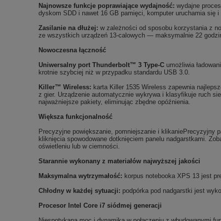
Najnowsze funkcje poprawiające wydajność:
wydajne proceso
dyskom SDD i nawet 16 GB pamięci, komputer uruchamia się i w
Zasilanie na dłużej:
w zależności od sposobu korzystania z not
ze wszystkich urządzeń 13-calowych — maksymalnie 22 godzin
Nowoczesna łączność
Uniwersalny port Thunderbolt™ 3 Type-C
umożliwia ładowani
krotnie szybciej niż w przypadku standardu USB 3.0.
Killer™ Wireless:
karta Killer 1535 Wireless zapewnia najlepsz
z gier. Urządzenie automatycznie wykrywa i klasyfikuje ruch si
najważniejsze pakiety, eliminując zbędne opóźnienia.
Większa funkcjonalność
Precyzyjne powiększanie, pomniejszanie i klikaniePrecyzyjny 
kliknięcia spowodowane dotknięciem panelu nadgarstkami. Zob
oświetleniu lub w ciemności.
Starannie wykonany z materiałów najwyższej jakości
Maksymalna wytrzymałość:
korpus notebooka XPS 13 jest pre
Chłodny w każdej sytuacji:
podpórka pod nadgarstki jest wyko
Procesor Intel Core i7 siódmej generacji
Niespotykana moc i dynamika w połączeniu z wbudowanymi funk