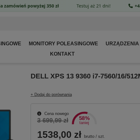
a zamówień powyżej 350 zł
Testuj aż 21 dni!
+4
SINGOWE
MONITORY POLEASINGOWE
URZĄDZENIA
KONTAKT
DELL XPS 13 9360 i7-7560/16/512
+ Dodaj do porównania
Cena nowego
58%
3 699,99 zł
taniej
1538,00 zł
brutto
/
szt.