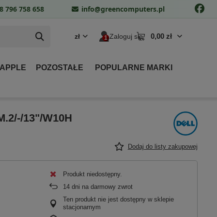
8 796 758 658
info@greencomputers.pl
0,00 zł
zł
Zaloguj się
 APPLE
POZOSTAŁE
POPULARNE MARKI
M.2/-/13"/W10H
Dodaj do listy zakupowej
Produkt niedostępny
14
dni na darmowy zwrot
Ten produkt nie jest dostępny w sklepie
stacjonarnym