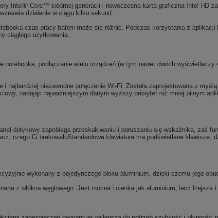
ry Intel® Core™ siódmej generacji i nowoczesna karta graficzna Intel HD z
znawia działanie w ciągu kilku sekund.
ebooka czas pracy baterii może się różnić. Podczas korzystania z aplikacji b
y ciągłego użytkowania.
e notebooka, podłączanie wielu urządzeń (w tym nawet dwóch wyświetlaczy 4K
e i najbardziej niezawodne połączenie Wi-Fi. Została zaprojektowana z myślą
eciowy, nadając najważniejszym danym wyższy priorytet niż mniej pilnym apli
panel dotykowy zapobiega przeskakiwaniu i poruszaniu się wskaźnika, zaś f
acz, czego Ci brakowałoStandardowa klawiatura ma podświetlane klawisze,
cyzyjnie wykonany z pojedynczego bloku aluminium, dzięki czemu jego obud
nana z włókna węglowego. Jest mocna i cienka jak aluminium, lecz lżejsza i 
cjami zabezpieczeń gwarantuje najlepszą do potrzeb szybkość i płynność pr