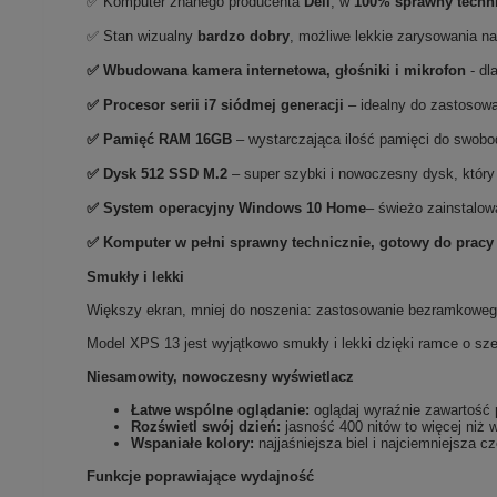
✅ Komputer znanego producenta
Dell
, w
100% sprawny techn
✅ Stan wizualny
bardzo dobry
, możliwe lekkie zarysowania n
✅ Wbudowana kamera internetowa, głośniki i mikrofon
- dl
✅
Procesor serii i7 siódmej generacji
– idealny do zastosow
✅
Pami
ęć RAM 16GB
– wystarczająca ilość pamięci do swob
✅
Dysk 512 SSD M.2
– super szybki i nowoczesny dysk, który 
✅
System operacyjny Windows 10 Home
– świeżo zainstalow
✅ Komputer w pełni sprawny technicznie, gotowy do pracy
Smukły i lekki
Większy ekran, mniej do noszenia: zastosowanie bezramkowego 
Model XPS 13 jest wyjątkowo smukły i lekki dzięki ramce o sz
Niesamowity, nowoczesny wyświetlacz
Łatwe wspólne oglądanie:
oglądaj wyraźnie zawartość 
Rozświetl swój dzień:
jasność 400 nitów to więcej ni
Wspaniałe kolory:
najjaśniejsza biel i najciemniejsza 
Funkcje poprawiające wydajność