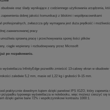
icznie
a obudowie oraz ślady wynikające z codziennego użytkowania urządzenia, któ
a zapewnienia dobrej jakości komunikacji z bliskimi i współpracownikami
ań profesjonalnych, zwłaszcza gdy wymagana jest duża prędkość i możliwośc
odnej zaawansowanej pracy
umożliwia sprawną pracę i przechowywania sporej ilości plików
any, ciągle wspierany i rozbudowywany przez Microsoft
 już po rozpakowaniu.
wyświetlacza InfinityEdge pozwoliło zmieścić 13-calowy ekran w obudowie 
erokości zaledwie 5,2 mm, masie od 1,22 kg i grubości 9–15 mm.
pod praktycznie dowolnym kątem dzięki panelowi IPS IGZO, który zapewnia s
ż w przypadku typowego wyświetlacza w notebooku, więc możesz cieszyć się
czerń dzięki gamie barw 72% i współczynnikowi kontrastu 1000:1.