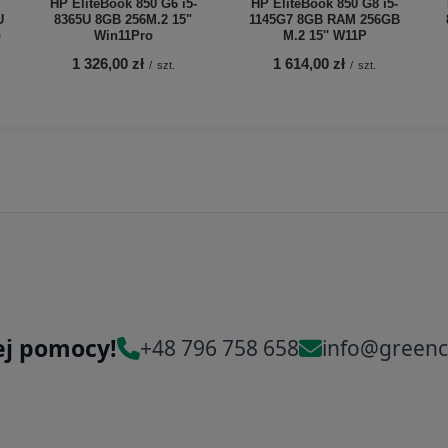
HP EliteBook 850 G6 i5-
HP EliteBook 850 G8 i5-
U
8365U 8GB 256M.2 15"
1145G7 8GB RAM 256GB
o
Win11Pro
M.2 15'' W11P
1 326,00 zł
1 614,00 zł
/
szt.
/
szt.
ej pomocy!
+48 796 758 658
info@greenc