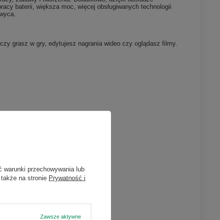
acy baterii, większa moc, więcej obsługiwanych technologii
hwyca.
y grasz w gry, edytujesz nagrania wideo czy oglądasz filmy.
×
n
atach w
ć warunki przechowywania lub
 także na stronie
Prywatność i
ieniu
Zawsze aktywne