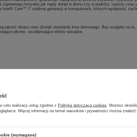
i zapewniają rozrywkę jak nigdy dotąd w domu czy w podróży. Lepszy czas pr
w Intel® Core™ i7 siódmej generacji w komputerach, których wydajność zac
 jakość obrazu oraz dźwięk standardu kina domowego. Bez względu na to, cz
iające płynne, oszałamiające efekty wizualne.
Dołącz do newslettera Gree
Computers
2GB
j jako pierwszy informacje o zniżkach i rab
ość
naszym sklepie!
w celu realizacji usług zgodnie z
Polityką dotyczącą cookies
. Możesz określi
eglądarce. Więcej informacji na temat warunków i prywatności można znaleźć
woń od razu, aby odebrać przy zamów
telefonicznym
cookie (wymagane)