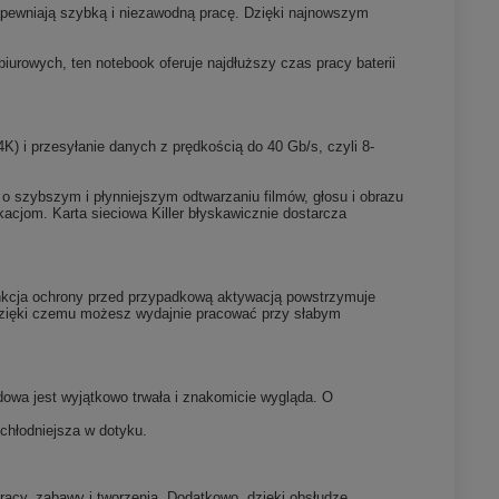
apewniają szybką i niezawodną pracę. Dzięki najnowszym
iurowych, ten notebook oferuje najdłuższy czas pracy baterii
) i przesyłanie danych z prędkością do 40 Gb/s, czyli 8-
 o szybszym i płynniejszym odtwarzaniu filmów, głosu i obrazu
kacjom. Karta sieciowa Killer błyskawicznie dostarcza
unkcja ochrony przed przypadkową aktywacją powstrzymuje
 dzięki czemu możesz wydajnie pracować przy słabym
owa jest wyjątkowo trwała i znakomicie wygląda. O
chłodniejsza w dotyku.
acy, zabawy i tworzenia. Dodatkowo, dzięki obsłudze