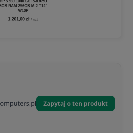
HP x360 1040 G6 i5-8365U
8GB RAM 256GB M.2 T14"
W10P
1 201,00 zł
/
szt.
omputers.pl
Zapytaj o ten produkt