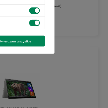
umentów, wyliczenia, tworzenie stron www)
 promocjami i
outube)
y wysyłki
twierdzam wszystkie
isz się