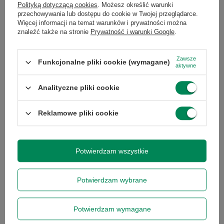
Polityką dotyczącą cookies
. Możesz określić warunki
przechowywania lub dostępu do cookie w Twojej przeglądarce.
Marka
Dell
Więcej informacji na temat warunków i prywatności można
znaleźć także na stronie
Prywatność i warunki Google
.
Seria
XPS
Zawsze
Funkcjonalne pliki cookie (wymagane)
aktywne
Gwarancja
Gwarancja na 12
miesięcy
Analityczne pliki cookie
Reklamowe pliki cookie
Marka
Dell
Stan
Używany
Potwierdzam wszystkie
Model
XPS 13 9315
Potwierdzam wybrane
Model
Intel Core i7-1250U
Potwierdzam wymagane
procesora