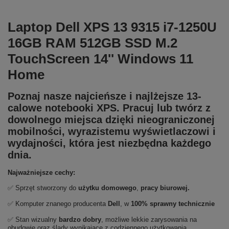
Laptop Dell XPS 13 9315 i7-1250U
16GB RAM 512GB SSD M.2
TouchScreen 14'' Windows 11
Home
Poznaj nasze najcieńsze i najlżejsze 13-
calowe notebooki XPS. Pracuj lub twórz z
dowolnego miejsca dzięki nieograniczonej
mobilności, wyrazistemu wyświetlaczowi i
wydajności, która jest niezbędna każdego
dnia.
Najważniejsze cechy:
✅ Sprzęt stworzony do
użytku domowego
,
pracy biurowej.
✅ Komputer znanego producenta
Dell
, w
100% sprawny technicznie
✅ Stan wizualny
bardzo dobry
, możliwe lekkie zarysowania na
obudowie oraz ślady wynikające z codziennego użytkowania