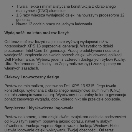
Trwała, lekka i minimalistyczna konstrukcja z obrabianego
maszynowo (CNC) aluminium
1,5 razy większa wydajność dzięki najnowszym procesorom 12.
generacji
Nawet 12 godzin pracy na jednym ładowaniu
Wydajność, na którą możesz liczyć
Od teraz możesz liczyć na jeszcze wyższą wydajność niż w
notebookach XPS 13 poprzedniej generacji. Wszystko to dzięki
procesorom Intel Core 12. generacji. Pracuj produktywnie i dostosuj
wydajność urządzenia do swoich potrzeb dzięki wbudowanej aplikacji
Dell Performance. Wybierz jeden z czterech dostępnych trybów (Cichy,
Ultra-Performance, Chłodny lub Zoptymalizowany) i zacznij pracę na
własnych zasadach.
Ciekawy i nowoczesny design
Postaw na minimalizm, postaw na Dell XPS 13 9315. Jego trwała
konstrukcja, wykonana z obrabianego maszynowo aluminium (CNC)
została zainspirowana naturą. Wyciszony i naturalny kolor to gwarancja
ponadczasowego wyglądu, obok którego nikt nie przejdzie obojętnie.
Bezpieczne i błyskawiczne logowanie
Postaw na kamerę, która dzięki dwóm czujnikom oddziela podczerwień
od RGB i tym samym poprawia jakość obrazu, nawet w słabym
oświetleniu. Funkcja ExpressSign-in wraz z funkcją Windows Hello
ułatwia logowanie dzięki wykrywaniu Twojej obecności. Od teraz