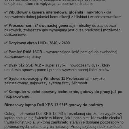
urządzenia, które nie wpływają na poprawne działanie
✅ Wbudowana kamera internetowa, głośniki i mikrofon
- dla
zapewnienia dobrej jakości komunikacji z bliskimi i współpracownikami
✅
Procesor serii i7 dwunastej generacji
– idealny do zastosowań
biurowych, zwłaszcza gdy wymagana jest duża prędkość i możliwości
obliczeniowe.
✅ Dotykowy ekran UHD+ 3840 x 2400
✅
Pami
ęć RAM 16GB
– wystarczająca ilość pamięci do swobodnej
zaawansowanej pracy
✅
Dysk 512 SSD M.2
– super szybki i nowoczesny dysk, który
umożliwia sprawną pracę i przechowywania sporej ilości plików
✅
System operacyjny Windows 11 Professional
– świeżo
zainstalowany, najnowszy system firmy Microsoft
✅ Komputer w pełni sprawny technicznie, gotowy do pracy już po
rozpakowaniu.
Biznesowy laptop Dell XPS 13 9315 gotowy do podróży
Odkryj możliwości Dell XPS 13 9315 i przekonaj się, że ten wyjątkowy
laptop spisuje się świetnie w biurze, jak i poza nim. Niezwykle cienka i
trwała konstrukcja, w której zamknięto starannie dobrane podzespoły to
pewność wydajności klasy biznesowej. Pracuj szybciej i bez zakłóceń.