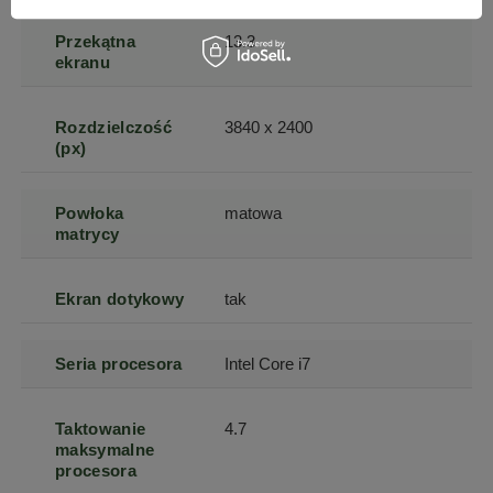
Przekątna
13.3
ekranu
Rozdzielczość
3840 x 2400
(px)
Powłoka
matowa
matrycy
Ekran dotykowy
tak
Seria procesora
Intel Core i7
Taktowanie
4.7
maksymalne
procesora