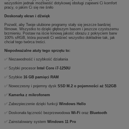
wszystkim jednak możliwość dotykowej obsługi zapewni Ci komfort
pracy, o jakim Ci się nie śniło
Doskonały ekran i dźwięk
Pozwól, aby Twoje ulubione programy stały się jeszcze bardziej
filmowe. Wszystko to dzięki głębszym basom i jeszcze czystszemu
brzmieniu. Postaw na iście kinową jakość obrazu z pokryciem barw
100% sRGB, która pozwoli Ci widzieć wszystko dokładnie tak, jak
chciał tego twórca treści.
Niepodważalne atuty tego sprzętu to:
✅ Niezawodność i szybkość działania
✅ Szybki procesor
Intel Core i7-1250U
✅ Szybkie
16 GB pamięci RAM
✅ Nowoczesny i pojemny dysk
SSD M.2 o pojemności aż 512GB
✅
Kamerka z mikrofonem
✅ Zabezpieczenie dzięki funkcji
Windows Hello
✅ Doskonała łączność bezprzewodowa
Wi-Fi
oraz
Bluetooth
✅ Zainstalowany system
Windows 11 Pro