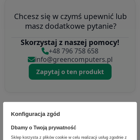
Chcesz się w czymś upewnić lub
masz dodatkowe pytanie?
Skorzystaj z naszej pomocy!
+48 796 758 658
info@greencomputers.pl
Zapytaj o ten produkt
Konfiguracja zgód
Specyfikacja
Dbamy o Twoją prywatność
Sklep korzysta z plików cookie w celu realizacji usług zgodnie z