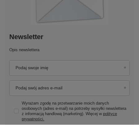
Newsletter
Opis newslettera
Podaj swoje imię
Podaj swój adres e-mail
Wyrażam zgodę na przetwarzanie moich danych
osobowych (adres e-mail) na potrzeby wysyłki newslettera
z informacją handlową (marketing). Więcej w
polityce
prywatności.
Zapisz się do newslettera