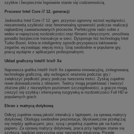
szybkie i bezpiecznie logowanie stanie się codziennością.
Procesor Intel Core i7 12. generacji
Jednostka Intel Core i7 12. gen. przynosi ogromny wzrost wydajności,
niesamowitą szybkość oraz fenomenalną sprawność podczas realizacji
najbardziej zaawansowanych procesów. Perfekcyjnie radzi sobie z
wideo w najwyższej rozdzielczości oraz filmami sferycznymi, umożliwia
ponadto bezpieczne transakcje w sieci. Dysponuje też technologią Intel
Turbo Boost, która w inteligentny sposób przyspiesza taktowanie
zegarów, wyzwalając więcej mocy. Graj swobodnie w popularne gry,
pracuj wydajnie z aplikacjami profesjonalnymi.
Układ graficzny Intel® Iris® Xe
Najnowsza grafika Intel® Iris® Xe zapewnia innowacyjną, zintegrowaną
technologię graficzną, aby wzbogacić wrażenia podczas gry i
zwiększyć prędkość pracy podczas tworzenia treści. Zyskaj zupełnie
nowe doświadczenia z obrazem. Twórcy mogą projektować i tworzyć
złożone pliki z niezwykłym poziomem szczegółowości, a gracze mogą
cieszyć się szybką i intensywną rozgrywką w rozdzielczości Full HD w
popularnych grach.
Ekran z matrycą dotykową
Odkryj zupełnie nową jakość interakcji z laptopem, za sprawą matrycy
dotykowej. Obsługuj swobodnie prezentacje, błyskawicznie przełączaj
się między aplikacjami, pisz, rysuj i projektuj zupełnie jak na kartce
papieru. Za sprawą matrycy dotykowej, praca przy laptopie stanie się
szybsza, bardziej precyzyjna oraz niezwykle intuicyjna. Przede