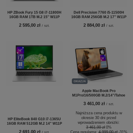
HP ZBook Fury 15 G8 i7-11800H
Dell Precision 7760 i5-11500H
16GB RAM 1TB M.2 15'' W11P
16GB RAM 256GB M.2 17" W11P
2 595,00 zł
2 884,00 zł
/
szt.
/
szt.
OKAZJA
Apple MacBook Pro
M1Pro/16/500GB M.2/14"/Tahoe
3 461,00 zł
/
szt.
Najniższa cena produktu w
okresie 30 dni przed
HP EliteBook 840 G10 i7-1365U
wprowadzeniem obniżki:
16GB RAM 512GB M.2 14" W11P
3 461,00 zł
0%
2 691,00 zł
Cena regularna:
4 999,00 zł
-31%
/
szt.