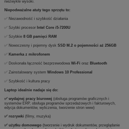
niezwykle wysoki.
Niepodważalne atuty tego sprzętu to:
✅ Niezawodność i szybkość działania
✅ Szybki procesor
Intel Core i5-7200U
✅ Szybkie
8 GB pamięci RAM
✅ Nowoczesny i pojemny dysk
SSD M.2 o pojemności aż 256GB
✅
Kamerka z mikrofonem
✅ Doskonała łączność bezprzewodowa
Wi-Fi
oraz
Bluetooth
✅ Zainstalowany system
Windows 10 Professional
✅ Szybkość i kultura pracy
Laptop idealnie nadaje się do:
✅
wydajnej pracy biurowej
(obsługa programów graficznych i
systemów ERP, obsługa programów sprzedażowych i fakturowych,
edycja dokumentów, wyliczenia, tworzenie stron www)
✅
rozrywki
(filmy, muzyka)
✅ użytku domowego
(tworzenie i wydruk dokumentów, przeglądanie