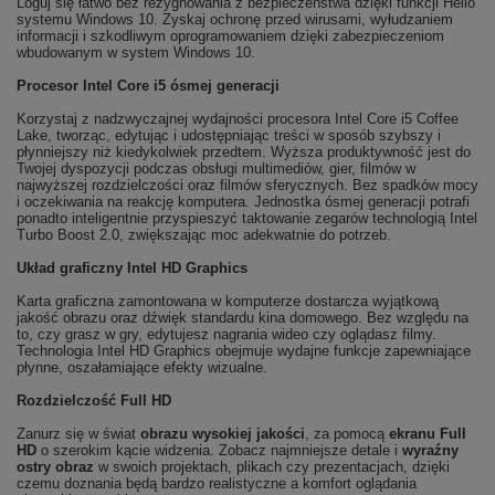
Loguj się łatwo bez rezygnowania z bezpieczeństwa dzięki funkcji Hello
systemu Windows 10. Zyskaj ochronę przed wirusami, wyłudzaniem
informacji i szkodliwym oprogramowaniem dzięki zabezpieczeniom
wbudowanym w system Windows 10.
Procesor Intel Core i5 ósmej generacji
Korzystaj z nadzwyczajnej wydajności procesora Intel Core i5 Coffee
Lake, tworząc, edytując i udostępniając treści w sposób szybszy i
płynniejszy niż kiedykolwiek przedtem. Wyższa produktywność jest do
Twojej dyspozycji podczas obsługi multimediów, gier, filmów w
najwyższej rozdzielczości oraz filmów sferycznych. Bez spadków mocy
i oczekiwania na reakcję komputera. Jednostka ósmej generacji potrafi
ponadto inteligentnie przyspieszyć taktowanie zegarów technologią Intel
Turbo Boost 2.0, zwiększając moc adekwatnie do potrzeb.
Układ graficzny Intel HD Graphics
Karta graficzna zamontowana w komputerze dostarcza wyjątkową
jakość obrazu oraz dźwięk standardu kina domowego. Bez względu na
to, czy grasz w gry, edytujesz nagrania wideo czy oglądasz filmy.
Technologia Intel HD Graphics obejmuje wydajne funkcje zapewniające
płynne, oszałamiające efekty wizualne.
Rozdzielczość Full HD
Zanurz się w świat
obrazu wysokiej jakości
, za pomocą
ekranu Full
HD
o szerokim kącie widzenia. Zobacz najmniejsze detale i
wyraźny
ostry obraz
w swoich projektach, plikach czy prezentacjach, dzięki
czemu doznania będą bardzo realistyczne a komfort oglądania