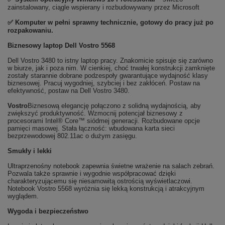
zainstalowany, ciągle wspierany i rozbudowywany przez Microsoft
✅ Komputer w pełni sprawny technicznie, gotowy do pracy już po
rozpakowaniu.
Biznesowy laptop Dell Vostro 5568
Dell Vostro 3480 to istny laptop pracy. Znakomicie spisuje się zarówno
w biurze, jak i poza nim. W cienkiej, choć trwałej konstrukcji zamknięte
zostały starannie dobrane podzespoły gwarantujące wydajność klasy
biznesowej. Pracuj wygodniej, szybciej i bez zakłóceń. Postaw na
efektywność, postaw na Dell Vostro 3480.
Vostro
Biznesową elegancję połączono z solidną wydajnością, aby
zwiększyć produktywność. Wzmocnij potencjał biznesowy z
procesorami Intel® Core™ siódmej generacji. Rozbudowane opcje
pamięci masowej. Stała łączność: wbudowana karta sieci
bezprzewodowej 802.11ac o dużym zasięgu.
Smukły i lekki
Ultraprzenośny notebook zapewnia świetne wrażenie na salach zebrań.
Pozwala także sprawnie i wygodnie współpracować dzięki
charakteryzującemu się niesamowitą ostrością wyświetlaczowi.
Notebook Vostro 5568 wyróżnia się lekką konstrukcją i atrakcyjnym
wyglądem.
Wygoda i bezpieczeństwo