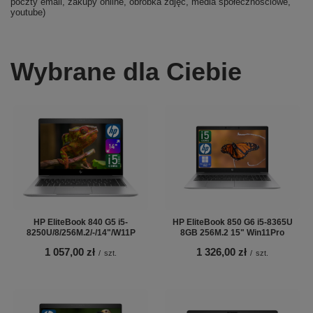
poczty email, zakupy online, obróbka zdjęć, media społecznościowe,
youtube)
Wybrane dla Ciebie
HP EliteBook 840 G5 i5-
HP EliteBook 850 G6 i5-8365U
8250U/8/256M.2/-/14"/W11P
8GB 256M.2 15" Win11Pro
1 057,00 zł
1 326,00 zł
/
szt.
/
szt.