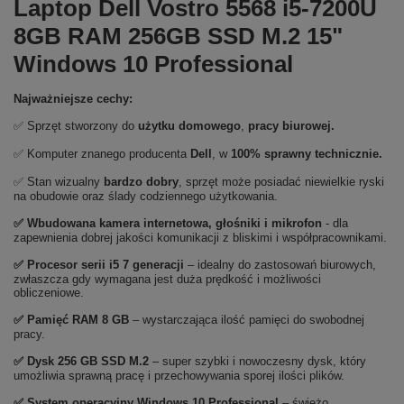
Laptop Dell Vostro 5568 i5-7200U
8GB RAM 256GB SSD M.2 15"
Windows 10 Professional
Najważniejsze cechy:
✅ Sprzęt stworzony do
użytku domowego
,
pracy biurowej.
✅ Komputer znanego producenta
Dell
, w
100% sprawny technicznie.
✅ Stan wizualny
bardzo dobry
, sprzęt może posiadać niewielkie ryski
na obudowie oraz ślady codziennego użytkowania.
✅ Wbudowana kamera internetowa, głośniki i mikrofon
- dla
zapewnienia dobrej jakości komunikacji z bliskimi i współpracownikami.
✅
Procesor serii i5 7 generacji
– idealny do zastosowań biurowych,
zwłaszcza gdy wymagana jest duża prędkość i możliwości
obliczeniowe.
✅
Pami
ęć RAM 8 GB
– wystarczająca ilość pamięci do swobodnej
pracy.
✅
Dysk 256 GB SSD M.2
– super szybki i nowoczesny dysk, który
umożliwia sprawną pracę i przechowywania sporej ilości plików.
✅
System operacyjny Windows 10 Professional
– świeżo