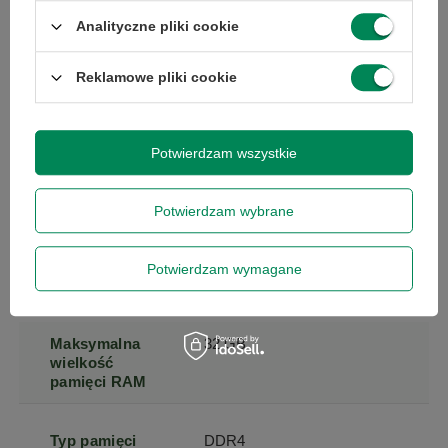
Pamięć
3
Analityczne pliki cookie
podręczna
procesora
Reklamowe pliki cookie
Liczba wątków
4
procesora
Potwierdzam wszystkie
Liczba rdzeni
2
procesora
Potwierdzam wybrane
Typ dysku
SSD
Potwierdzam wymagane
twardego
Maksymalna
32 GB
wielkość
pamięci RAM
Typ pamięci
DDR4