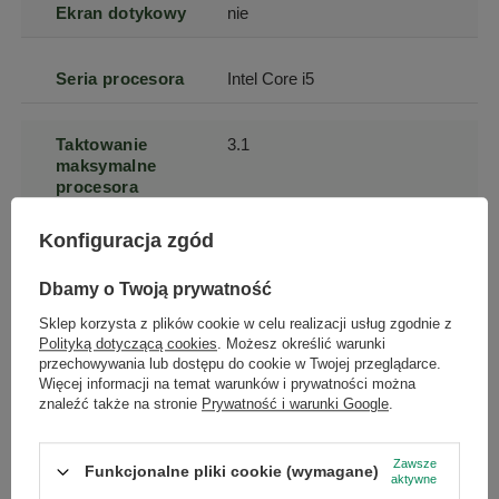
Ekran dotykowy
nie
Seria procesora
Intel Core i5
Taktowanie
3.1
maksymalne
procesora
Konfiguracja zgód
Taktowanie
2.5
bazowe
Dbamy o Twoją prywatność
procesora
Sklep korzysta z plików cookie w celu realizacji usług zgodnie z
Polityką dotyczącą cookies
. Możesz określić warunki
Typ matrycy
IPS
przechowywania lub dostępu do cookie w Twojej przeglądarce.
Więcej informacji na temat warunków i prywatności można
znaleźć także na stronie
Prywatność i warunki Google
.
Wielkość
8 GB
pamięci RAM
Zawsze
Funkcjonalne pliki cookie (wymagane)
aktywne