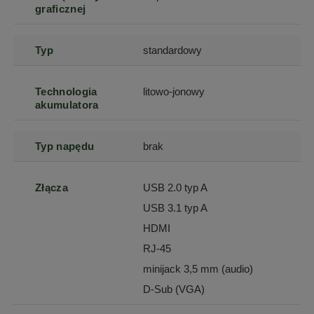
graficznej
Typ
standardowy
Technologia
litowo-jonowy
akumulatora
Typ napędu
brak
Złącza
USB 2.0 typ A
USB 3.1 typ A
HDMI
RJ-45
minijack 3,5 mm (audio)
D-Sub (VGA)