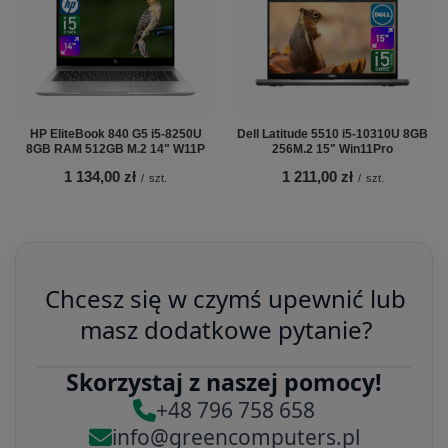
HP EliteBook 840 G5 i5-8250U
Dell Latitude 5510 i5-10310U 8GB
8GB RAM 512GB M.2 14" W11P
256M.2 15" Win11Pro
1 134,00 zł
1 211,00 zł
/
szt.
/
szt.
Chcesz się w czymś upewnić lub
masz dodatkowe pytanie?
Skorzystaj z naszej pomocy!
+48 796 758 658
info@greencomputers.pl