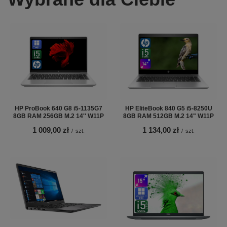
HP ProBook 640 G8 i5-1135G7
HP EliteBook 840 G5 i5-8250U
8GB RAM 256GB M.2 14'' W11P
8GB RAM 512GB M.2 14" W11P
1 009,00 zł
1 134,00 zł
/
szt.
/
szt.