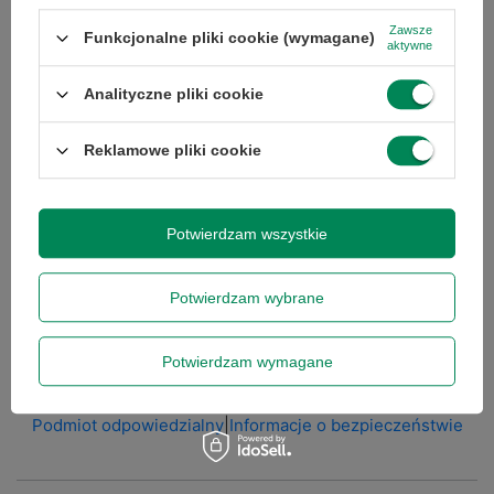
Stan
Używany
Zawsze
Funkcjonalne pliki cookie (wymagane)
aktywne
Klasa
A-
Analityczne pliki cookie
Stan
zastępcze
Reklamowe pliki cookie
opakowania
Zasilacz w
Tak
Potwierdzam wszystkie
zestawie
Potwierdzam wybrane
Pojemność
256
dysku
Potwierdzam wymagane
Podmiot odpowiedzialny
|
Informacje o bezpieczeństwie