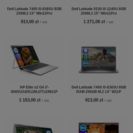
Dell Latitude 7400 i5-8365U 8GB
Dell Latitude 5530 i5-1245U 8GB
256M.2 14'' Win11Pro
256M.2 15" Win11Pro
913,00 zł
1 271,00 zł
/
szt.
/
szt.
HP Elite x2 G4 i7-
Dell Latitude 7400 i5-8365U 8GB
8565U/16/512M.2/T12/W11P
RAM 256GB M.2 14'' W11P
1 153,00 zł
913,00 zł
/
szt.
/
szt.