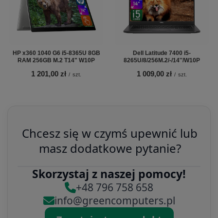
HP x360 1040 G6 i5-8365U 8GB
Dell Latitude 7400 i5-
RAM 256GB M.2 T14" W10P
8265U/8/256M.2/-/14''/W10P
1 201,00 zł
1 009,00 zł
/
szt.
/
szt.
Chcesz się w czymś upewnić lub
masz dodatkowe pytanie?
Skorzystaj z naszej pomocy!
+48 796 758 658
info@greencomputers.pl