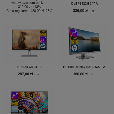
wprowadzeniem obniżki:
Dell P2422H 24'' A
319,00 zł
+18%
336,00 zł
Cena regularna:
488,00 zł
-23%
/
szt.
HP E24 G4 24'' A
HP EliteDisplay E273 W27'' A-
287,00 zł
380,00 zł
/
szt.
/
szt.