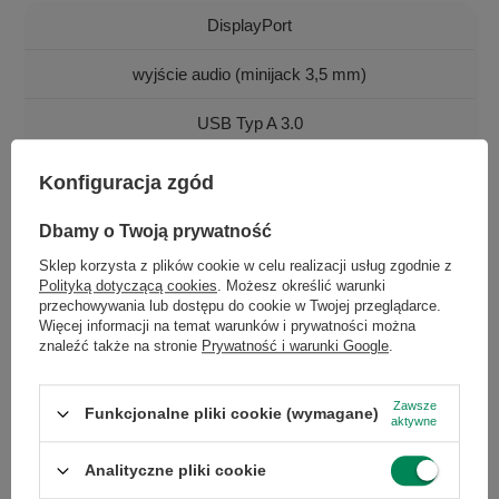
DisplayPort
wyjście audio (minijack 3,5 mm)
USB Typ A 3.0
USB 3.1 typ B
Konfiguracja zgód
×
Dołącz do newslettera Green
Dbamy o Twoją prywatność
Computers
Sklep korzysta z plików cookie w celu realizacji usług zgodnie z
Polityką dotyczącą cookies
. Możesz określić warunki
Zgarnij jako pierwszy informacje o zniżkach i
przechowywania lub dostępu do cookie w Twojej przeglądarce.
rabatach w naszym sklepie!
Więcej informacji na temat warunków i prywatności można
znaleźć także na stronie
Prywatność i warunki Google
.
...
lub zadzwoń od razu, aby odebrać
przy zamówieniu telefonicznym
Zawsze
Funkcjonalne pliki cookie (wymagane)
aktywne
50 zł rabatu!
Analityczne pliki cookie
Rabat 50 zł przy zamówieniach powyżej 300 zł. Oferta