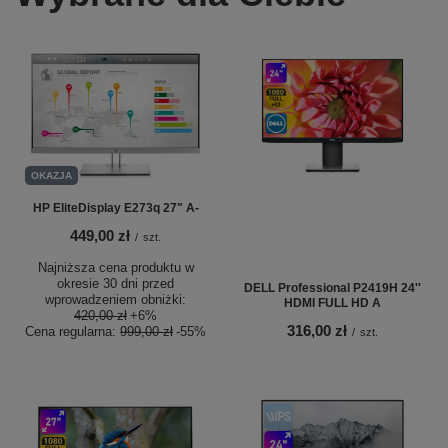
OKAZJA
HP EliteDisplay E273q 27" A-
449,00 zł
/
szt.
Najniższa cena produktu w
okresie 30 dni przed
DELL Professional P2419H 24''
wprowadzeniem obniżki:
HDMI FULL HD A
420,00 zł
+6%
316,00 zł
Cena regularna:
999,00 zł
-55%
/
szt.